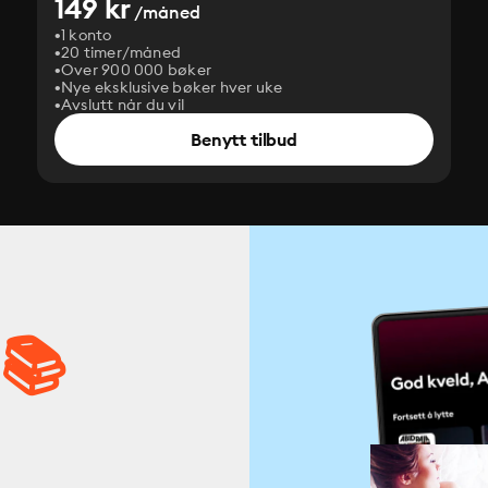
149 kr
/måned
1 konto
20 timer/måned
Over 900 000 bøker
Nye eksklusive bøker hver uke
Avslutt når du vil
Benytt tilbud
 📚