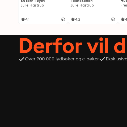
En torn i øyet
I blindsonen
Hus
Julie Hastrup
Julie Hastrup
Fre
4.1
4.2
4
Derfor vil 
Over 900 000 lydbøker og e-bøker
Eksklusiv