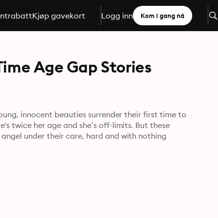
ntrabatt
Kjøp gavekort
Logg inn
Kom i gang nå
t Time Age Gap Stories
oung, innocent beauties surrender their first time to 
's twice her age and she’s off-limits. But these 
angel under their care, hard and with nothing 