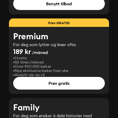
Benytt tilbud
Prøv GRATIS!
Premium
For deg som lytter og leser ofte.
189 kr
/måned
1 konto
50 timer/måned
Over 900 000 bøker
Nye eksklusive bøker hver uke
Avslutt når du vil
Prøv gratis
Family
For deg som ønsker å dele historier med