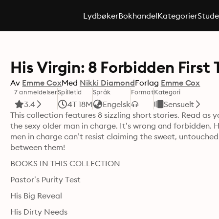
Lydbøker
Bokhandel
Kategorier
Stude
His Virgin: 8 Forbidden Firs
Av
Emme Cox
Med
Nikki Diamond
Forlag
Emme Cox
7 anmeldelser
Spilletid
Språk
Format
Kategori
3.4
4T 18M
Engelsk
Sensuelt
This collection features 8 sizzling short stories. Read as y
the sexy older man in charge. It’s wrong and forbidden. He
men in charge can’t resist claiming the sweet, untouched 
between them!
BOOKS IN THIS COLLECTION
Pastor’s Purity Test
His Big Reveal
His Dirty Needs