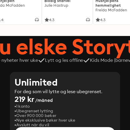
hjelpen
Blodig snarvei
Hushjelpens
ida McFadden
Julie Hastrup
hemmelighet
Freida McFadden
.4
4.3
4.3
du elske Story
e nyheter hver uke
Lytt og les offline
Kids Mode (barneve
Unlimited
For deg som vil lytte og lese ubegrenset.
219 kr
/måned
1 konto
Ubegrenset lytting
Over 900 000 bøker
Nye eksklusive bøker hver uke
Avslutt når du vil