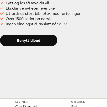
Lytt og les så mye du vil
Eksklusive nyheter hver uke
Utforsk et stort bibliotek med fortellinger
Over 1500 serier på norsk
Ingen bindingstid, avslutt når du vil
Benytt tilbud
LES MER
UTFORSK
Om Storytel
Søk