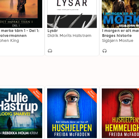
 mørke tårn 1 - Del 1:
Lysår
I morgen er alt mø
volvermannen
Didrik Morits Hallstrøm
Brages historie
phen King
Sigbjørn Mostue