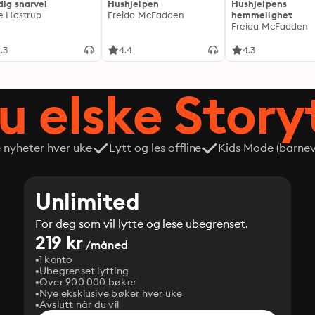
dig snarvei
Hushjelpen
Hushjelpens
ie Hastrup
Freida McFadden
hemmelighet
Freida McFadden
.3
4.4
4.3
du elske Story
e nyheter hver uke
Lytt og les offline
Kids Mode (barneve
Unlimited
For deg som vil lytte og lese ubegrenset.
219 kr
/måned
1 konto
Ubegrenset lytting
Over 900 000 bøker
Nye eksklusive bøker hver uke
Avslutt når du vil