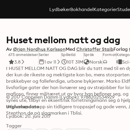
Lydbøker
Bokhandel
Kategorier
Stude
Huset mellom natt og dag
Av
Ørjan Nordhus Karlsson
Med
Christoffer Staib
Forlag
673 anmeldelser
Serier
Spilletid
Språk
Format
Katego
3.8
1 av 11
10T 31M
Norsk
Sci-
I HUSET MELLOM NATT OG DAG blir du tatt med til en dyst
der kun de rikeste og mektigste kan bo, mens storparten 
brakkebyer og falleferdige, urbane bykjerner. Marko Eldfell,
livsfarlige gater der han livnærer seg av strøjobber for lo
mafioso, finner militæret ut av hvor han befinner seg, og 
© 2017 Cappelen Damm (Lydbok): 9788202534929
synes ute, tilbyr en eksentrisk forretningsmann seg å hjelp
må han spore opp sin tidligere troppssjef og gode venn, 
Utgivelsesdato
Stenthon dø på slagmarken i Tblisi.
Lydbok: 20. juni 2017
Tagger