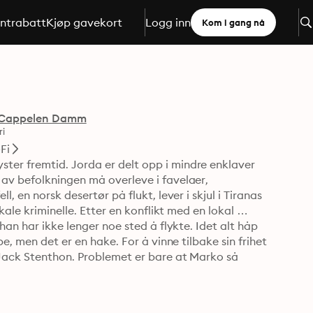
ntrabatt
Kjøp gavekort
Logg inn
Kom i gang nå
Cappelen Damm
ri
Fi
er fremtid. Jorda er delt opp i mindre enklaver 
av befolkningen må overleve i favelaer, 
 en norsk desertør på flukt, lever i skjul i Tiranas 
kale kriminelle. Etter en konflikt med en lokal 
han har ikke lenger noe sted å flykte. Idet alt håp 
e, men det er en hake. For å vinne tilbake sin frihet 
Jack Stenthon. Problemet er bare at Marko så 