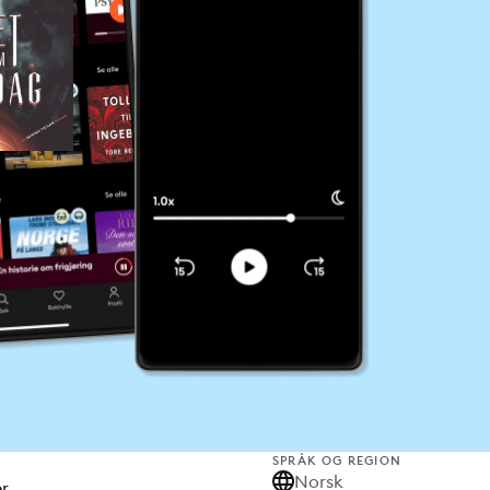
SPRÅK OG REGION
Norsk
er