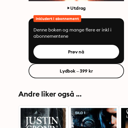
Utdrag
Inkludert i abonnement
Denne boken og mange flere er inkl i
abonnementene
Prøv nå
Lydbok – 399 kr
Andre liker også ...