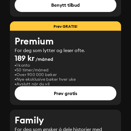
Benytt tilbud
Prøv GRATIS!
Premium
For deg som lytter og leser ofte.
189 kr
/måned
1 konto
50 timer/måned
Over 900 000 bøker
Nye eksklusive bøker hver uke
Avslutt når du vil
Prøv gratis
Family
For deg som ønsker å dele historier med