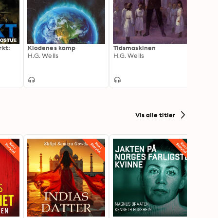
rkt:
Klodenes kamp
Tidsmaskinen
Fordi 
H.G. Wells
H.G. Wells
nok
Emily 
Vis alle titler