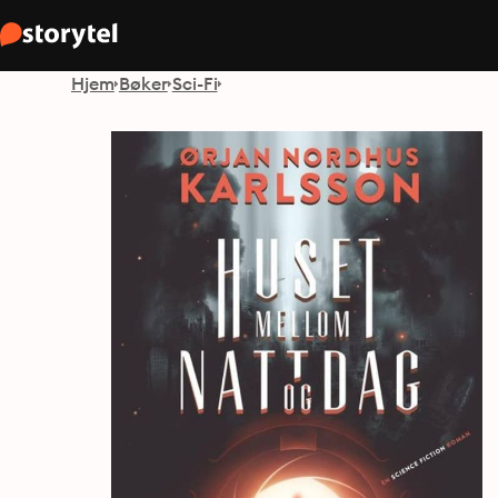
Hjem
Bøker
Sci-Fi