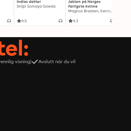
Indias datter
Jakten på Norges
Portr
Shilpi Somaya Gowda
farligste kvinne
Julie 
Magnus Braaten, Kenneth Fossheim
4.5
4.3
4.5
tel:
nnlig visning)
Avslutt når du vil