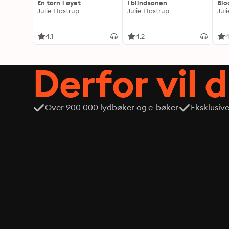
En torn i øyet
I blindsonen
Blo
Julie Hastrup
Julie Hastrup
Jul
4.1
4.2
4
Derfor vil 
Over 900 000 lydbøker og e-bøker
Eksklusiv