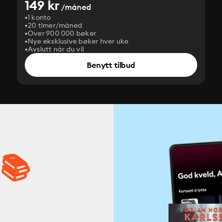
149 kr
/måned
1 konto
20 timer/måned
Over 900 000 bøker
Nye eksklusive bøker hver uke
Avslutt når du vil
Benytt tilbud
 📚