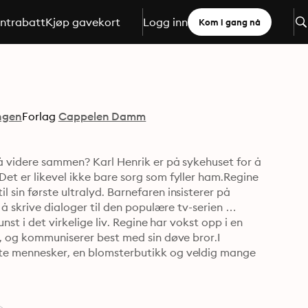
ntrabatt
Kjøp gavekort
Logg inn
Kom i gang nå
ngen
Forlag
Cappelen Damm
å videre sammen? Karl Henrik er på sykehuset for å 
et er likevel ikke bare sorg som fyller ham.Regine 
sin første ultralyd. Barnefaren insisterer på 
 å skrive dialoger til den populære tv-serien 
nst i det virkelige liv. Regine har vokst opp i en 
g, og kommuniserer best med sin døve bror.I 
te mennesker, en blomsterbutikk og veldig mange 