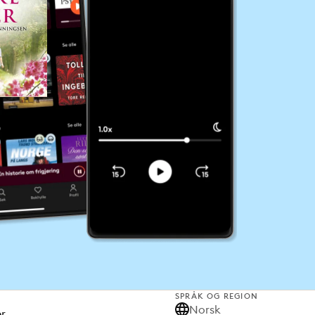
SPRÅK OG REGION
Norsk
er