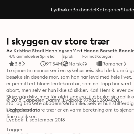
Lydbøker
Bokhandel
Kategorier
Stude
I skyggen av store trær
Av
Kristine Storli Henningsen
Med
Hanna Børseth Rønni
475 anmeldelser
Spilletid
Språk
Format
Kategori
3.8
9T 54M
Norsk
Romaner
To sjenerte mennesker i en sykehusheis. Skal de klare å g
besøke sin døende mor, som han har levd med hele livet. D
er permittert blomsterdekoratør, som nettopp har vært til 
abort, men selv er hun ikke så sikker. Karl Henrik lever av
Skjærgårdsliv, men får aldri sjansen til å bruke sin replikku
© 2018 Cappelen Damm (Lydbok): 9788202604820
stor og bråkete akademikerfamilie. Selv er hun stillferdi
skyggen av store trær er en varm beretning om to sjener
Utgivelsesdato
fine replikker.
Lydbok: 1. september 2018
Tagger