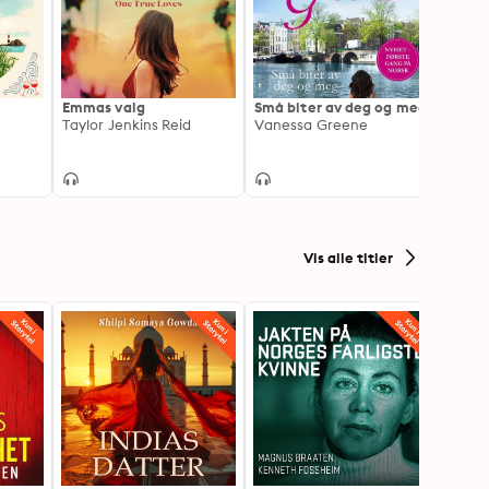
Emmas valg
Små biter av deg og meg
Ni dag
Taylor Jenkins Reid
Vanessa Greene
Taylor
Vis alle titler