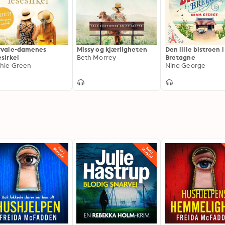
rvale-damenes
Missy og kjærligheten
Den lille bistroen i
esirkel
Beth Morrey
Bretagne
hie Green
Nina George