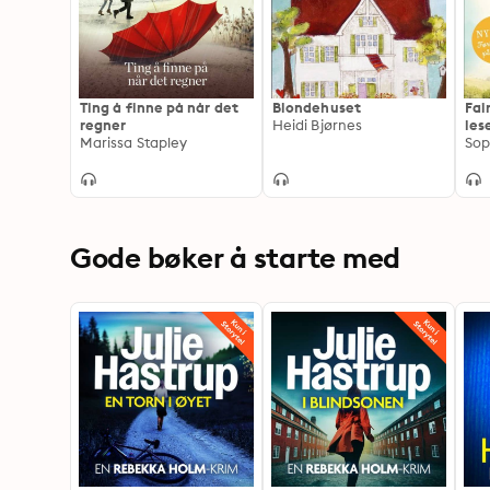
Ting å finne på når det
Blondehuset
Fai
regner
Heidi Bjørnes
les
Marissa Stapley
Sop
Gode bøker å starte med