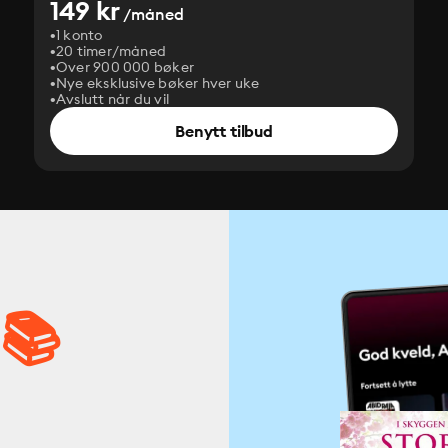
149 kr
/måned
1 konto
20 timer/måned
Over 900 000 bøker
Nye eksklusive bøker hver uke
Avslutt når du vil
Benytt tilbud
 📚