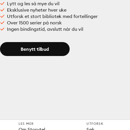
Lytt og les så mye du vil
Eksklusive nyheter hver uke
Utforsk et stort bibliotek med fortellinger
Over 1500 serier på norsk
Ingen bindingstid, avslutt når du vil
Benytt tilbud
LES MER
UTFORSK
Om Storytel
Søk