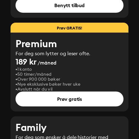
Benytt tilbud
Prøv GRATIS!
Premium
For deg som lytter og leser ofte.
189 kr
/måned
1 konto
50 timer/måned
Over 900 000 bøker
Nye eksklusive bøker hver uke
Avslutt når du vil
Prøv gratis
Family
For deg som ønsker å dele historier med