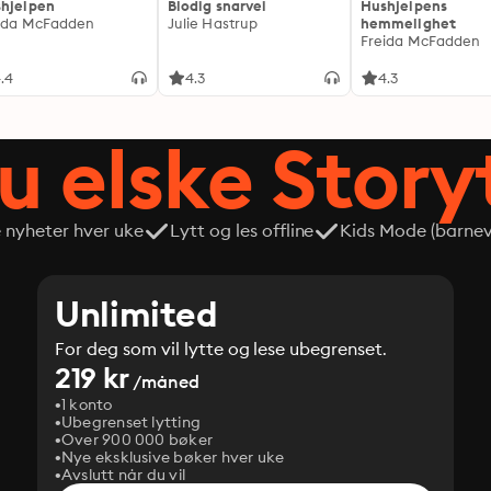
hjelpen
Blodig snarvei
Hushjelpens
ida McFadden
Julie Hastrup
hemmelighet
Freida McFadden
.4
4.3
4.3
du elske Story
e nyheter hver uke
Lytt og les offline
Kids Mode (barneve
Unlimited
For deg som vil lytte og lese ubegrenset.
219 kr
/måned
1 konto
Ubegrenset lytting
Over 900 000 bøker
Nye eksklusive bøker hver uke
Avslutt når du vil