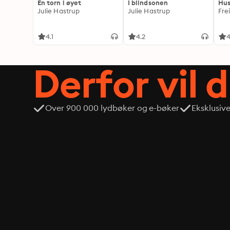
En torn i øyet
I blindsonen
Hus
Julie Hastrup
Julie Hastrup
Fre
4.1
4.2
4
Derfor vil 
Over 900 000 lydbøker og e-bøker
Eksklusiv