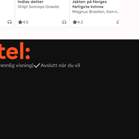
Indias datter
Jakten på Norges
Jeg o
Shilpi Somaya Gowda
farligste kvinne
- Blan
Magnus Braaten, Kenneth Fossheim
Oddva
4.5
4.3
4.6
tel:
nnlig visning)
Avslutt når du vil