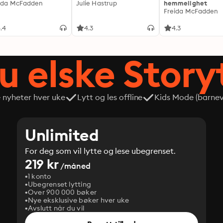
ida McFadden
Julie Hastrup
hemmelighet
Freida McFadden
.4
4.3
4.3
du elske Story
e nyheter hver uke
Lytt og les offline
Kids Mode (barneve
Unlimited
For deg som vil lytte og lese ubegrenset.
219 kr
/måned
1 konto
Ubegrenset lytting
Over 900 000 bøker
Nye eksklusive bøker hver uke
Avslutt når du vil