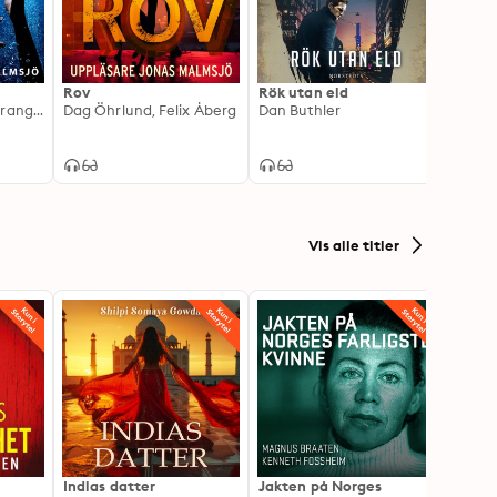
Rov
Rök utan eld
Feber
Jessika Törnblom Drangert
Dag Öhrlund, Felix Åberg
Dan Buthler
Johan
Vis alle titler
Indias datter
Jakten på Norges
Jeg o