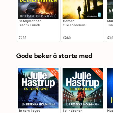
Detaljmannen
Gamen
Man
Fredrik Lundh
Olle Lönnaeus
Ton
Gode bøker å starte med
En torn i øyet
I blindsonen
Hus