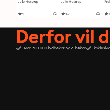
Julie Hastrup
Julie Hastrup
Fre
4.1
4.2
4
Derfor vil 
Over 900 000 lydbøker og e-bøker
Eksklusiv