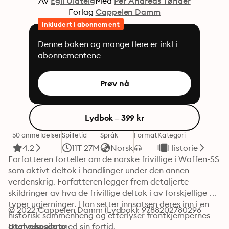
Av
Egil Ulateig
Med
Per Andreas Tønder
Forlag
Cappelen Damm
Inkludert i abonnement
Denne boken og mange flere er inkl i
abonnementene
Prøv nå
Lydbok – 399 kr
50 anmeldelser
Spilletid
Språk
Format
Kategori
4.2
11T 27M
Norsk
Historie
Forfatteren forteller om de norske frivillige i Waffen-SS 
som aktivt deltok i handlinger under den annen 
verdenskrig. Forfatteren legger frem detaljerte 
skildringer av hva de frivillige deltok i av forskjellige 
typer ugjerninger. Han setter innsatsen deres inn i en 
© 2022 Cappelen Damm (Lydbok): 9788202780296
historisk sammenheng og etterlyser frontkjempernes 
eget oppgjør med sin fortid.
Utgivelsesdato