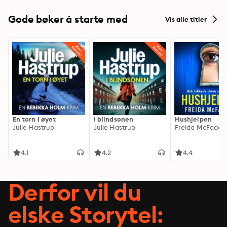
Gode bøker å starte med
Vis alle titler
En torn i øyet
I blindsonen
Hushjelpen
Julie Hastrup
Julie Hastrup
Freida McFadde
4.1
4.2
4.4
Derfor vil du
elske Storytel: