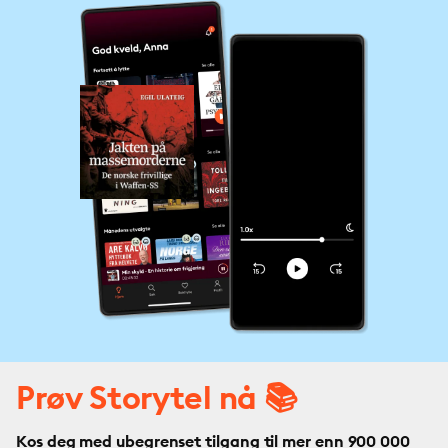
Prøv Storytel nå 📚
Kos deg med ubegrenset tilgang til mer enn 900 000