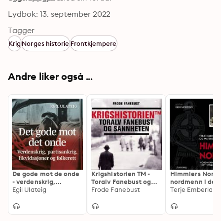
Lydbok: 13. september 2022
Tagger
Krig
Norges historie
Frontkjempere
Andre liker også ...
De gode mot de onde
Krigshistorien TM -
Himmlers Norge
- verdenskrig,
Toralv Fanebust og
nordmenn i det
partisankrig,
Egil Ulateig
sannheten
Frode Fanebust
storgermanske
likvidasjoner og
prosjekt
folkerett