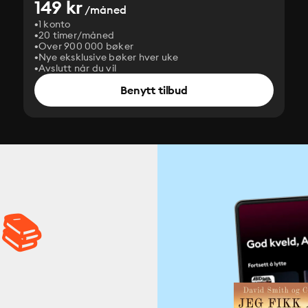
149 kr
/måned
1 konto
20 timer/måned
Over 900 000 bøker
Nye eksklusive bøker hver uke
Avslutt når du vil
Benytt tilbud
 📚