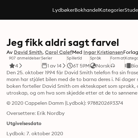
Lydbøker
Bokhandel
Kategorier
Stude
Jeg fikk aldri sagt farvel
Av
David Smith
Carol Calef
Med
Ingar Kristiansen
Forla
907 anmeldelser
Serier
Spilletid
Språk
Format
Katego
4
1 av 14
6T 59M
Norsk
Bio
Den 25. oktober 1994 får David Smith telefon fra sin fras
mann har stjålet bilen med de to barna deres i. Ni dager s
boken forteller David Smith om ekteskapet som sprakk
utroskap, og om hva som skjedde etter at de to sønnene
© 2020 Cappelen Damm (Lydbok): 9788202693374
Oversettere: Erik Nordby
Utgivelsesdato
Lydbok: 7. oktober 2020