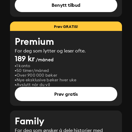
Benytt tilbud
Prøv GRATIS!
Premium
For deg som lytter og leser ofte.
189 kr
/måned
1 konto
50 timer/måned
Over 900 000 bøker
Nye eksklusive bøker hver uke
Avslutt når du vil
Prøv gratis
Family
For deg som ønsker å dele historier med