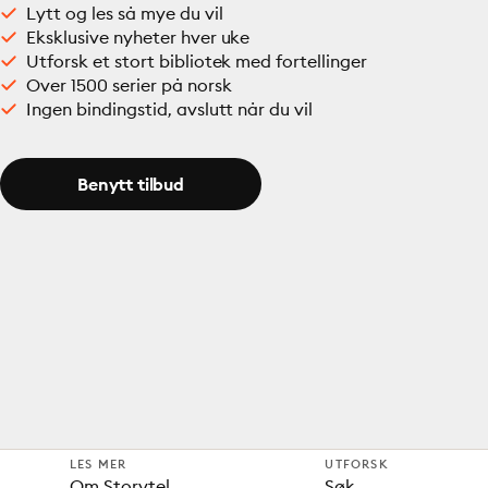
Lytt og les så mye du vil
Eksklusive nyheter hver uke
Utforsk et stort bibliotek med fortellinger
Over 1500 serier på norsk
Ingen bindingstid, avslutt når du vil
Benytt tilbud
LES MER
UTFORSK
Om Storytel
Søk