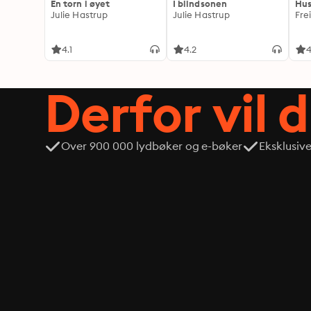
En torn i øyet
I blindsonen
Hus
Julie Hastrup
Julie Hastrup
Fre
4.1
4.2
4
Derfor vil 
Over 900 000 lydbøker og e-bøker
Eksklusiv