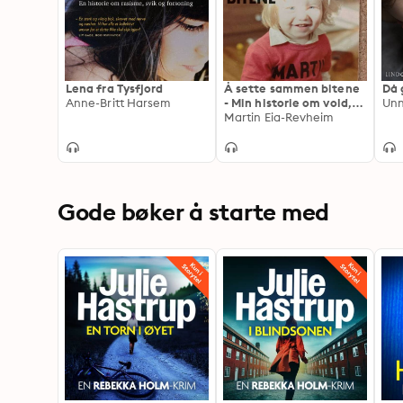
Lena fra Tysfjord
Å sette sammen bitene
Då 
Anne-Britt Harsem
- Min historie om vold,
Unn
skam og reparasjon
Martin Eia-Revheim
Gode bøker å starte med