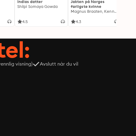
Indias datter
Jakten på Norges
Jeg o
Shilpi Somaya Gowda
farligste kvinne
- Blan
Magnus Braaten, Kenneth Fossheim
Oddva
4.5
4.3
4.6
tel:
nnlig visning)
Avslutt når du vil