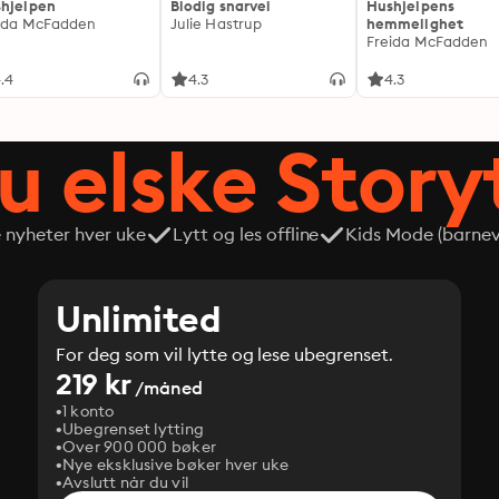
hjelpen
Blodig snarvei
Hushjelpens
ida McFadden
Julie Hastrup
hemmelighet
Freida McFadden
.4
4.3
4.3
du elske Story
e nyheter hver uke
Lytt og les offline
Kids Mode (barneve
Unlimited
For deg som vil lytte og lese ubegrenset.
219 kr
/måned
1 konto
Ubegrenset lytting
Over 900 000 bøker
Nye eksklusive bøker hver uke
Avslutt når du vil