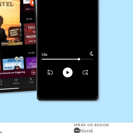
SPRÅK OG REGION
Norsk
er