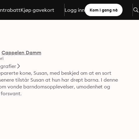
ntrabatt
Kjøp gavekort
Logg inn
Kom i gang nå
g
Cappelen Damm
ri
grafier
eparerte kone, Susan, med beskjed om at en sort 
enere tilstår Susan at hun har drept barna. I denne 
, om vonde barndomsopplevelser, umodenhet og 
 forsvant.