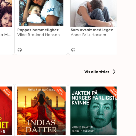
Pappas hemmelighet
Som avtalt med legen
Elias 
Andrew Crofts, Zana Muhsen
Vilde Bratland Hansen
Anne-Britt Harsem
fortel
i møt
Lars P
utenk
Vis alle titler