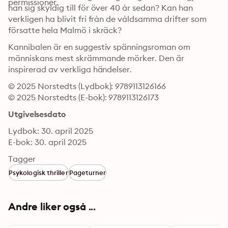
permissioner.
han sig skyldig till för över 40 år sedan? Kan han 
verkligen ha blivit fri från de våldsamma drifter som 
försatte hela Malmö i skräck?
Kannibalen är en suggestiv spänningsroman om 
människans mest skrämmande mörker. Den är 
inspirerad av verkliga händelser.
© 2025 Norstedts (Lydbok): 9789113126166
© 2025 Norstedts (E-bok): 9789113126173
Utgivelsesdato
Lydbok: 30. april 2025
E-bok: 30. april 2025
Tagger
Psykologisk thriller
Pageturner
Andre liker også ...