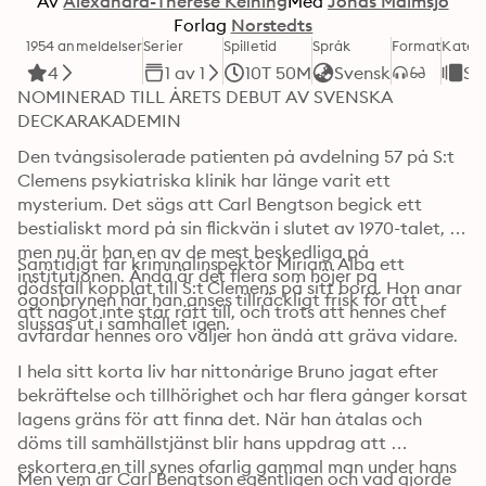
Av
Alexandra-Therese Keining
Med
Jonas Malmsjö
Forlag
Norstedts
1954 anmeldelser
Serier
Spilletid
Språk
Format
Kateg
4
1 av 1
10T 50M
Svensk
Sp
NOMINERAD TILL ÅRETS DEBUT AV SVENSKA 
DECKARAKADEMIN
Den tvångsisolerade patienten på avdelning 57 på S:t 
Clemens psykiatriska klinik har länge varit ett 
mysterium. Det sägs att Carl Bengtson begick ett 
bestialiskt mord på sin flickvän i slutet av 1970-talet, 
men nu är han en av de mest beskedliga på 
Samtidigt får kriminalinspektör Miriam Alba ett 
institutionen. Ändå är det flera som höjer på 
dödsfall kopplat till S:t Clemens på sitt bord. Hon anar 
ögonbrynen när han anses tillräckligt frisk för att 
att något inte står rätt till, och trots att hennes chef 
slussas ut i samhället igen.
avfärdar hennes oro väljer hon ändå att gräva vidare.
I hela sitt korta liv har nittonårige Bruno jagat efter 
bekräftelse och tillhörighet och har flera gånger korsat 
lagens gräns för att finna det. När han åtalas och 
döms till samhällstjänst blir hans uppdrag att 
eskortera en till synes ofarlig gammal man under hans 
Men vem är Carl Bengtson egentligen och vad gjorde 