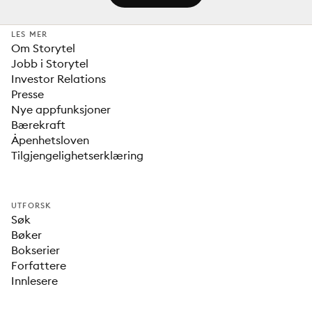
LES MER
Om Storytel
Jobb i Storytel
Investor Relations
Presse
Nye appfunksjoner
Bærekraft
Åpenhetsloven
Tilgjengelighetserklæring
UTFORSK
Søk
Bøker
Bokserier
Forfattere
Innlesere