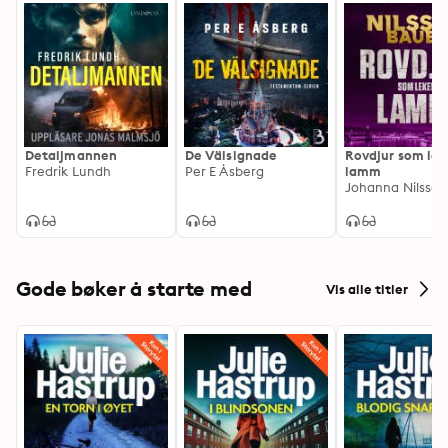
Detaljmannen
De Välsignade
Rovdjur som lek
Fredrik Lundh
Per E Åsberg
lamm
Gode bøker å starte med
Vis alle titler