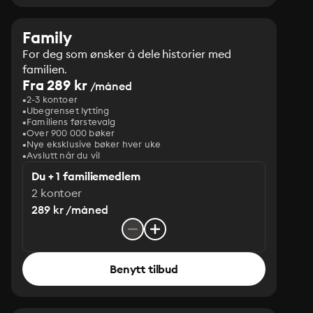
Family
For deg som ønsker å dele historier med
familien.
Fra 289 kr
/måned
2-3 kontoer
Ubegrenset lytting
Familiens førstevalg
Over 900 000 bøker
Nye eksklusive bøker hver uke
Avslutt når du vil
Du + 1 familiemedlem
2 kontoer
289 kr /måned
Benytt tilbud