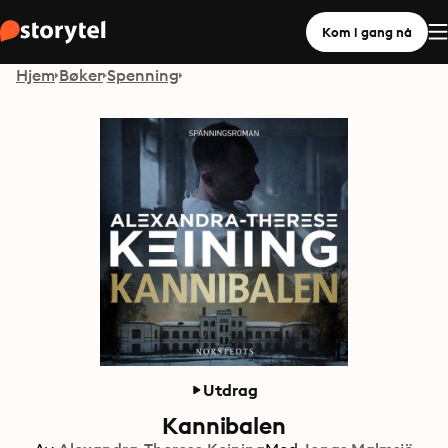
Kom i gang nå
Hjem
Bøker
Spenning
Utdrag
Kannibalen