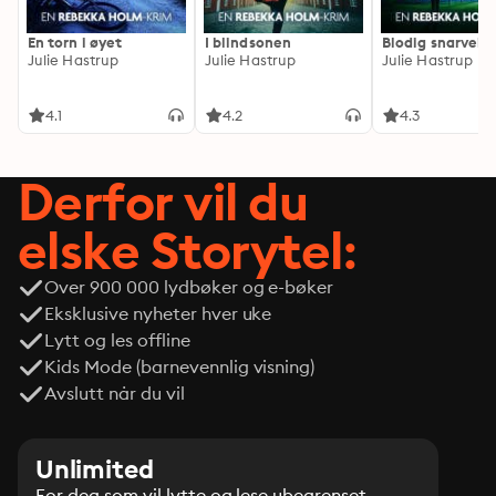
En torn i øyet
I blindsonen
Blodig snarvei
Julie Hastrup
Julie Hastrup
Julie Hastrup
4.1
4.2
4.3
Derfor vil du
elske Storytel:
Over 900 000 lydbøker og e-bøker
Eksklusive nyheter hver uke
Lytt og les offline
Kids Mode (barnevennlig visning)
Avslutt når du vil
Unlimited
For deg som vil lytte og lese ubegrenset.