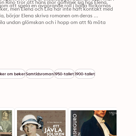
 son Rino tror att hans mor gömmer sig hos Elena, 
om att spela en avgörande roll i båda flickornas 
er, men Elena och Lila har inte haft kontakt med 
ila, börjar Elena skriva romanen om deras 
ila undan glömskan och i hopp om att få möta 
ker om bøker
Samtidsroman
1950-tallet
1900-tallet