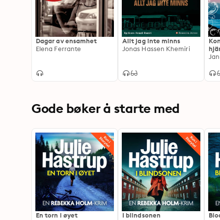
Dagar av ensamhet
Allt jag inte minns
Kon
Elena Ferrante
Jonas Hassen Khemiri
hjä
Jan
Gode bøker å starte med
En torn i øyet
I blindsonen
Blo