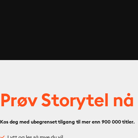
Prøv Storytel nå
Kos deg med ubegrenset tilgang til mer enn 900 000 titler.
Lytt og les så mye du vil