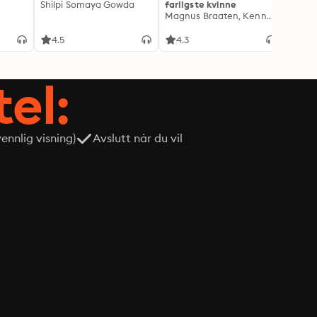
Shilpi Somaya Gowda
farligste kvinne
Lindkv
Magnus Braaten, Kenneth Fossheim
Kjetil
4.5
4.3
4.1
tel:
nnlig visning)
Avslutt når du vil