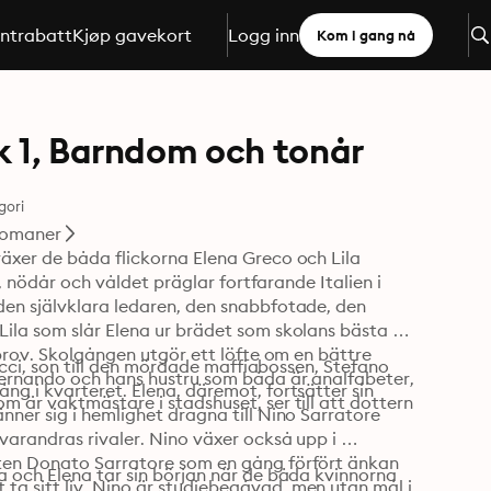
ntrabatt
Kjøp gavekort
Logg inn
Kom i gang nå
k 1, Barndom och tonår
gori
omaner
äxer de båda flickorna Elena Greco och Lila 
, nödår och våldet präglar fortfarande Italien i 
en självklara ledaren, den snabbfotade, den 
ila som slår Elena ur brädet som skolans bästa 
 prov. Skolgången utgör ett löfte om en bättre 
racci, son till den mördade maffiabossen, Stefano 
Fernando och hans hustru som båda är analfabeter, 
g i kvarteret. Elena, däremot, fortsätter sin 
 är vaktmästare i stadshuset, ser till att dottern 
ner sig i hemlighet dragna till Nino Sarratore 
varandras rivaler. Nino växer också upp i 
ten Donato Sarratore som en gång förfört änkan 
a och Elena tar sin början när de båda kvinnorna 
a sitt liv. Nino är studiebegåvad, men utan mål i 