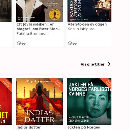
Ett jävla solsken : en
Återstoden av dagen
Ditt l
biografi om Ester Blenda
Kazuo Ishiguro
Majgu
Nordström
Fatima Bremmer
Vis alle titler
Indias datter
Jakten på Norges
Drape