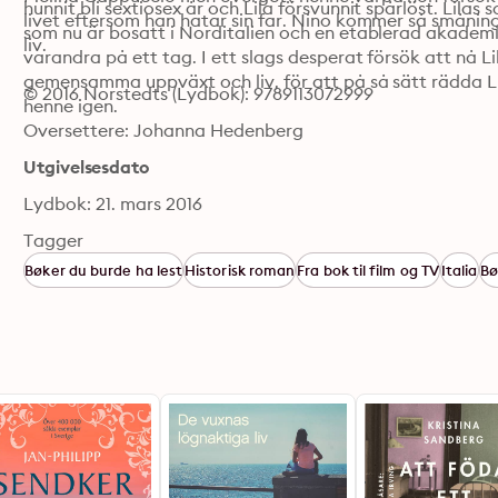
hunnit bli sextiosex år och Lila försvunnit spårlöst. Lilas
livet eftersom han hatar sin far. Nino kommer så småning
som nu är bosatt i Norditalien och en etablerad akademik
liv.
varandra på ett tag. I ett slags desperat försök att nå L
gemensamma uppväxt och liv, för att på så sätt rädda L
© 2016 Norstedts (Lydbok): 9789113072999
henne igen.
Oversettere: Johanna Hedenberg
Utgivelsesdato
Lydbok: 21. mars 2016
Tagger
Bøker du burde ha lest
Historisk roman
Fra bok til film og TV
Italia
Bø