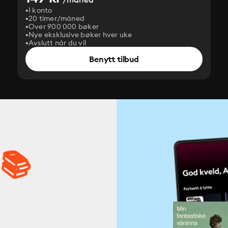
1 konto
20 timer/måned
Over 900 000 bøker
Nye eksklusive bøker hver uke
Avslutt når du vil
Benytt tilbud
 📚