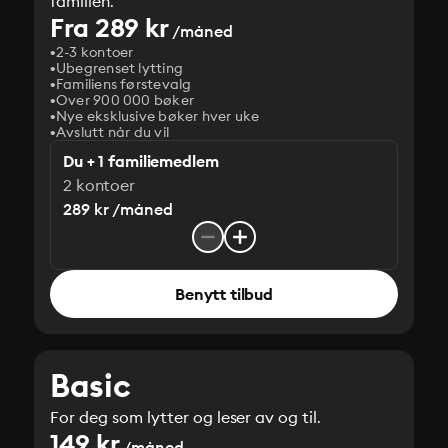
familien.
Fra 289 kr
/måned
2-3 kontoer
Ubegrenset lytting
Familiens førstevalg
Over 900 000 bøker
Nye eksklusive bøker hver uke
Avslutt når du vil
Du + 1 familiemedlem
2 kontoer
289 kr /måned
Benytt tilbud
Basic
For deg som lytter og leser av og til.
149 kr
/måned