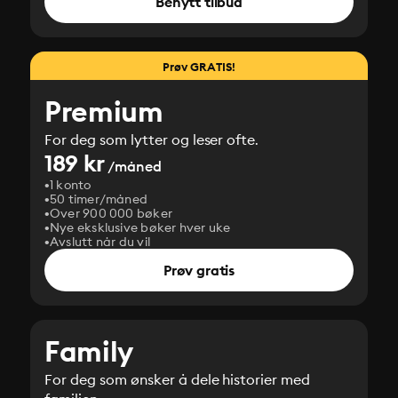
Benytt tilbud
Prøv GRATIS!
Premium
For deg som lytter og leser ofte.
189 kr
/måned
1 konto
50 timer/måned
Over 900 000 bøker
Nye eksklusive bøker hver uke
Avslutt når du vil
Prøv gratis
Family
For deg som ønsker å dele historier med