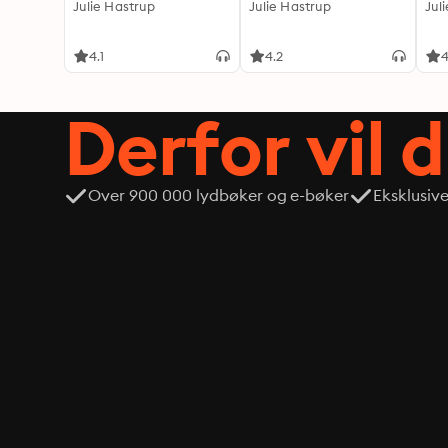
Julie Hastrup
Julie Hastrup
Jul
4.1
4.2
4
Derfor vil 
Over 900 000 lydbøker og e-bøker
Eksklusiv