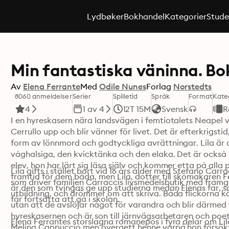
Lydbøker
Bokhandel
Kategorier
Stude
Min fantastiska väninna. Bo
Av
Elena Ferrante
Med
Odile Nunes
Forlag
Norstedts
8060 anmeldelser
Serier
Spilletid
Språk
Format
Kate
4
1 av 4
12T 15M
Svensk
R
I en hyreskasern nära landsvägen i femtiotalets Neapel v
Cerrullo upp och blir vänner för livet. Det är efterkrigstid
form av lönnmord och godtyckliga avrättningar. Lila är d
våghalsiga, den kvicktänka och den elaka. Det är också L
elev, hon har lärt sig läsa själv och kommer etta på alla
Lila gifts i stället bort vid 16 års ålder med Stefano Car
framtid för dem båda, men Lila, dotter till skomakaren 
som driver familjen Carraccis livsmedelsbutik med framgån
är den som tvingas ge upp studierna medan Elenas far, som
utbildning, och drömmer om att skriva. Båda flickorna kän
får fortsätta att gå i skolan.
utan att de avslöjar något för varandra och blir därmed 
hyreskasernen och är son till järnvägsarbetaren och poe
Elena Ferrantes storslagna romanepos i fyra delar om Lil
Melina Cappuccio men övergett henne varpå hon försökt t