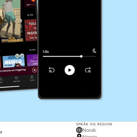
SPRÅK OG REGION
Norsk
er
Norge