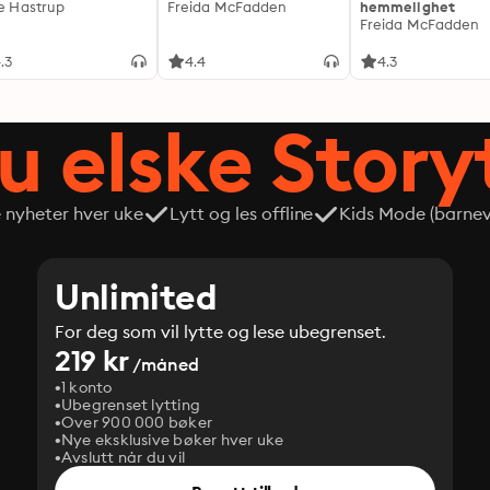
ie Hastrup
Freida McFadden
hemmelighet
Freida McFadden
.3
4.4
4.3
du elske Story
e nyheter hver uke
Lytt og les offline
Kids Mode (barneve
Unlimited
For deg som vil lytte og lese ubegrenset.
219 kr
/måned
1 konto
Ubegrenset lytting
Over 900 000 bøker
Nye eksklusive bøker hver uke
Avslutt når du vil