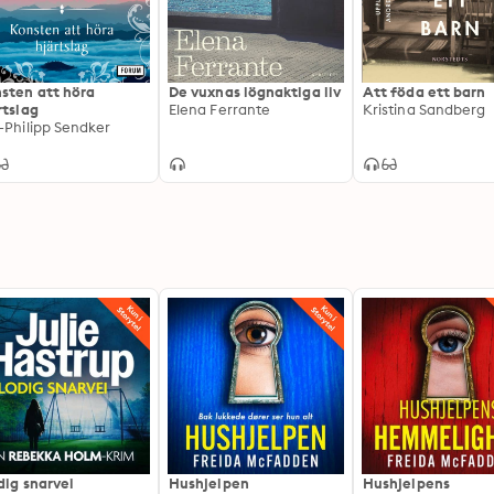
sten att höra
De vuxnas lögnaktiga liv
Att föda ett barn
rtslag
Elena Ferrante
Kristina Sandberg
-Philipp Sendker
dig snarvei
Hushjelpen
Hushjelpens