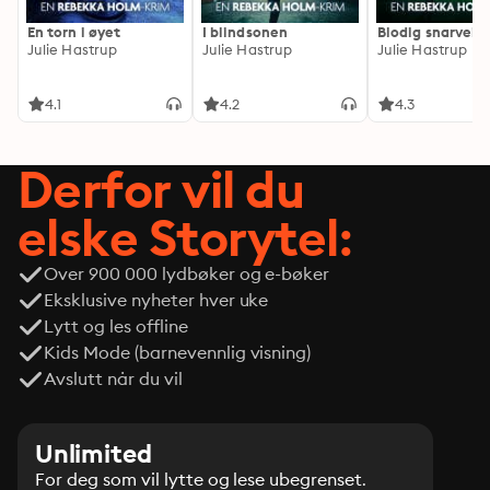
En torn i øyet
I blindsonen
Blodig snarvei
Julie Hastrup
Julie Hastrup
Julie Hastrup
4.1
4.2
4.3
Derfor vil du
elske Storytel:
Over 900 000 lydbøker og e-bøker
Eksklusive nyheter hver uke
Lytt og les offline
Kids Mode (barnevennlig visning)
Avslutt når du vil
Unlimited
For deg som vil lytte og lese ubegrenset.