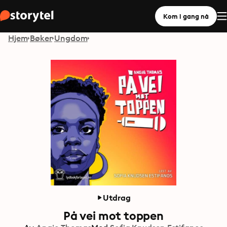
Kom i gang nå
Hjem
Bøker
Ungdom
Utdrag
På vei mot toppen