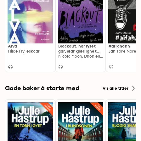
Alva
Blackout: når lyset
#alfahann
Hilde Hylleskaar
går, slår kjærligheten
Jan Tore Noren
gnister
Nicola Yoon, Dhonielle Clayton, Tiffany D. Jackson, Angie Thomas, Nic Stone, Ashley Woodfolk
Gode bøker å starte med
Vis alle titler