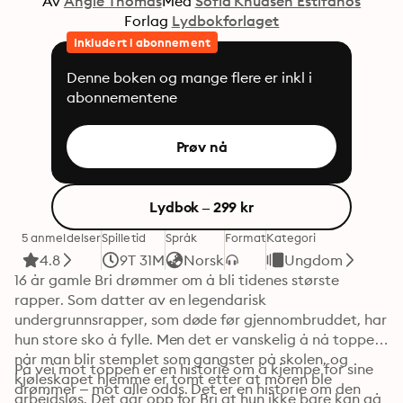
Av
Angie Thomas
Med
Sofia Knudsen Estifanos
Forlag
Lydbokforlaget
Inkludert i abonnement
Denne boken og mange flere er inkl i
abonnementene
Prøv nå
Lydbok – 299 kr
5 anmeldelser
Spilletid
Språk
Format
Kategori
4.8
9T 31M
Norsk
Ungdom
16 år gamle Bri drømmer om å bli tidenes største 
rapper. Som datter av en legendarisk 
undergrunnsrapper, som døde før gjennombruddet, har 
hun store sko å fylle. Men det er vanskelig å nå toppen 
når man blir stemplet som gangster på skolen, og 
På vei mot toppen er en historie om å kjempe for sine 
kjøleskapet hjemme er tomt etter at moren ble 
drømmer – mot alle odds. Det er en historie om den 
arbeidsløs. Det går opp for Bri at hun ikke bare kan gå 