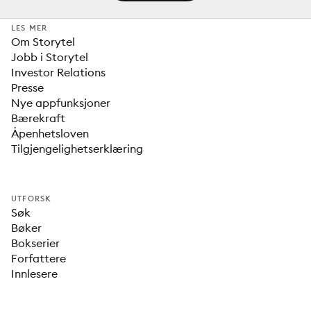
LES MER
Om Storytel
Jobb i Storytel
Investor Relations
Presse
Nye appfunksjoner
Bærekraft
Åpenhetsloven
Tilgjengelighetserklæring
UTFORSK
Søk
Bøker
Bokserier
Forfattere
Innlesere