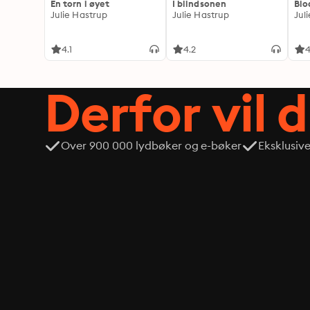
En torn i øyet
I blindsonen
Blo
Julie Hastrup
Julie Hastrup
Jul
4.1
4.2
4
Derfor vil 
Over 900 000 lydbøker og e-bøker
Eksklusiv