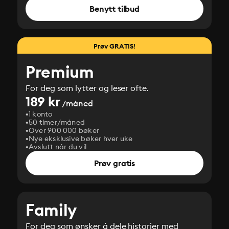
Benytt tilbud
Prøv GRATIS!
Premium
For deg som lytter og leser ofte.
189 kr
/måned
1 konto
50 timer/måned
Over 900 000 bøker
Nye eksklusive bøker hver uke
Avslutt når du vil
Prøv gratis
Family
For deg som ønsker å dele historier med