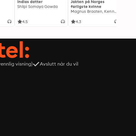
Indias datter
Jakten på Norges
Drape
Shilpi Somaya Gowda
farligste kvinne
Lindkv
Magnus Braaten, Kenneth Fossheim
Kjetil
4.5
4.3
4.1
tel:
nnlig visning)
Avslutt når du vil