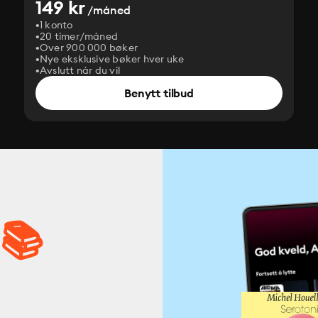
149 kr
/måned
1 konto
20 timer/måned
Over 900 000 bøker
Nye eksklusive bøker hver uke
Avslutt når du vil
Benytt tilbud
 📚