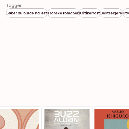
Tagger
Bøker du burde ha lest
Franske romaner
Kritikerrost
Bestselgere
Utv