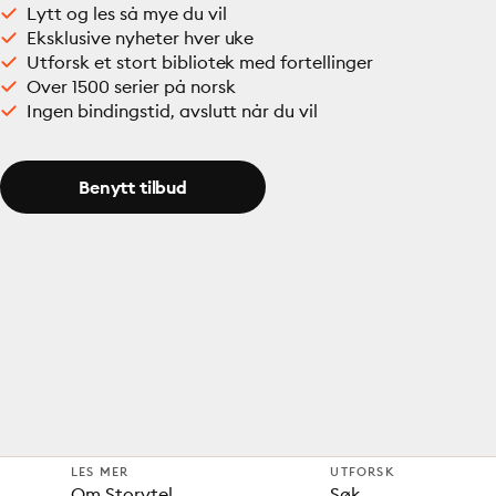
Lytt og les så mye du vil
Eksklusive nyheter hver uke
Utforsk et stort bibliotek med fortellinger
Over 1500 serier på norsk
Ingen bindingstid, avslutt når du vil
Benytt tilbud
LES MER
UTFORSK
Om Storytel
Søk