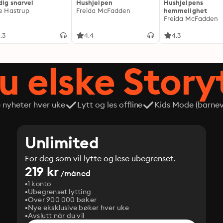
dig snarvei
Hushjelpen
Hushjelpens
ie Hastrup
Freida McFadden
hemmelighet
Freida McFadden
.3
4.4
4.3
du elske Story
e nyheter hver uke
Lytt og les offline
Kids Mode (barneve
Unlimited
For deg som vil lytte og lese ubegrenset.
219 kr
/måned
1 konto
Ubegrenset lytting
Over 900 000 bøker
Nye eksklusive bøker hver uke
Avslutt når du vil