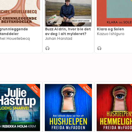
grunnleggende
Buzz Aldrin, hvor ble det
Klara og Solen
tanddeler
av deg i alt mylderet?
Kazuo Ishiguro
hel Houellebecq
Johan Harstad