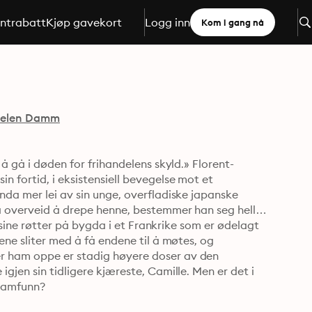
ntrabatt
Kjøp gavekort
Logg inn
Kom i gang nå
elen Damm
 å gå i døden for frihandelens skyld.» Florent-
 fortid, i eksistensiell bevegelse mot et 
nda mer lei av sin unge, overfladiske japanske 
ha overveid å drepe henne, bestemmer han seg heller 
l sine røtter på bygda i et Frankrike som er ødelagt 
ene sliter med å få endene til å møtes, og 
r ham oppe er stadig høyere doser av den 
gjen sin tidligere kjæreste, Camille. Men er det i 
 samfunn?