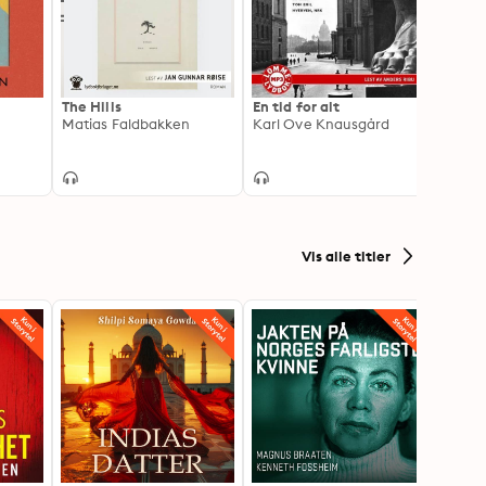
The Hills
En tid for alt
Farvel
Matias Faldbakken
Karl Ove Knausgård
Belle
Édoua
Vis alle titler