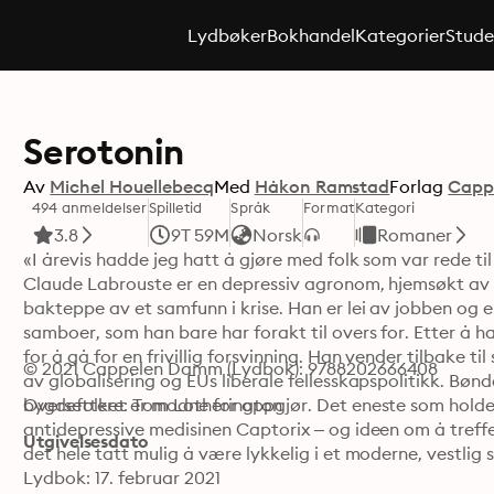
Lydbøker
Bokhandel
Kategorier
Stude
Serotonin
Av
Michel Houellebecq
Med
Håkon Ramstad
Forlag
Capp
494 anmeldelser
Spilletid
Språk
Format
Kategori
3.8
9T 59M
Norsk
Romaner
«I årevis hadde jeg hatt å gjøre med folk som var rede til
Claude Labrouste er en depressiv agronom, hjemsøkt av sin
bakteppe av et samfunn i krise. Han er lei av jobben og e
samboer, som han bare har forakt til overs for. Etter å 
for å gå for en frivillig forsvinning. Han vender tilbake ti
© 2021 Cappelen Damm (Lydbok): 9788202666408
av globalisering og EUs liberale fellesskapspolitikk. Bønd
bygdefolket er modne for oppgjør. Det eneste som holde
Oversettere: Tom Lotherington
antidepressive medisinen Captorix – og ideen om å treffe i
Utgivelsesdato
det hele tatt mulig å være lykkelig i et moderne, vestlig
Lydbok: 17. februar 2021