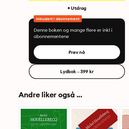
Utdrag
Inkludert i abonnement
Denne boken og mange flere er inkl i
abonnementene
Prøv nå
Lydbok – 399 kr
Andre liker også ...