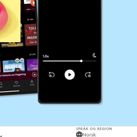
SPRÅK OG REGION
Norsk
er