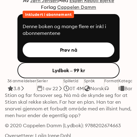
Av
Jørn Jensen
Med
Espen Reboli Bjerke
Forlag
Cappelen Damm
Inkludert i abonnement
Denne boken og mange flere er inkl i
abonnementene
Prøv nå
Lydbok – 99 kr
36 anmeldelser
Serier
Spilletid
Språk
Format
Kategori
3.8
1 av 22
0T 4M
Norsk
Barn
Stian og far forsover seg. Nå må de skynde seg for at 
Stian skal rekke skolen. Far har en plan. Han tar en 
snarvei gjennom et forbudt område med en illsint hund, 
men hvor ender de egentlig opp?
© 2020 Cappelen Damm (Lydbok): 9788202674663
Oversettere: Laila Irene Dahl