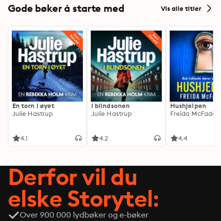
Gode bøker å starte med
Vis alle titler
En torn i øyet
I blindsonen
Hushjelpen
Julie Hastrup
Julie Hastrup
Freida McFadde
4.1
4.2
4.4
Derfor vil du
elske Storytel:
Over 900 000 lydbøker og e-bøker