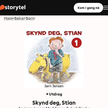
Kom i gang nå
Hjem
Bøker
Barn
Utdrag
Skynd deg, Stian