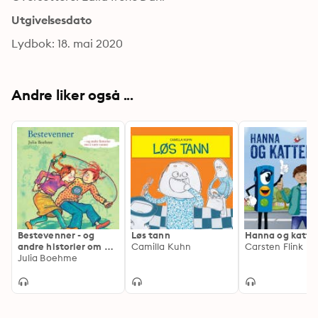
Utgivelsesdato
Lydbok: 18. mai 2020
Andre liker også ...
Bestevenner - og
Løs tann
Hanna og katte
andre historier om å
Camilla Kuhn
Carsten Flink
være venner
Julia Boehme