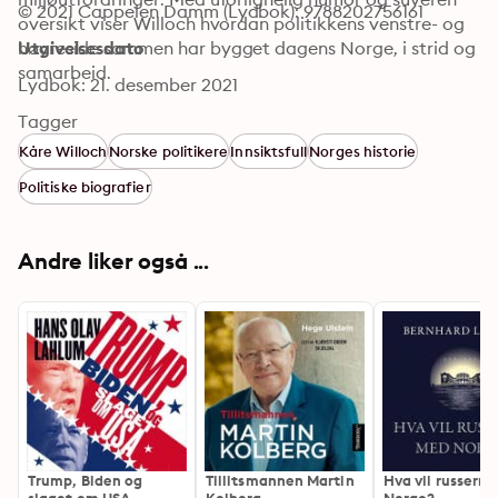
© 2021 Cappelen Damm (Lydbok): 9788202756161
oversikt viser Willoch hvordan politikkens venstre- og 
høyreside sammen har bygget dagens Norge, i strid og 
Utgivelsesdato
samarbeid.
Lydbok: 21. desember 2021
Tagger
Kåre Willoch
Norske politikere
Innsiktsfull
Norges historie
Politiske biografier
Andre liker også ...
Trump, Biden og
Tillitsmannen Martin
Hva vil russern