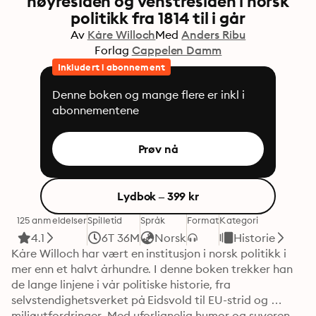
høyresiden og venstresiden i norsk
politikk fra 1814 til i går
Av
Kåre Willoch
Med
Anders Ribu
Forlag
Cappelen Damm
Inkludert i abonnement
Denne boken og mange flere er inkl i
abonnementene
Prøv nå
Lydbok – 399 kr
125 anmeldelser
Spilletid
Språk
Format
Kategori
4.1
6T 36M
Norsk
Historie
Kåre Willoch har vært en institusjon i norsk politikk i 
mer enn et halvt århundre. I denne boken trekker han 
de lange linjene i vår politiske historie, fra 
selvstendighetsverket på Eidsvold til EU-strid og 
miljøutfordringer. Med uforlignelig humor og suveren 