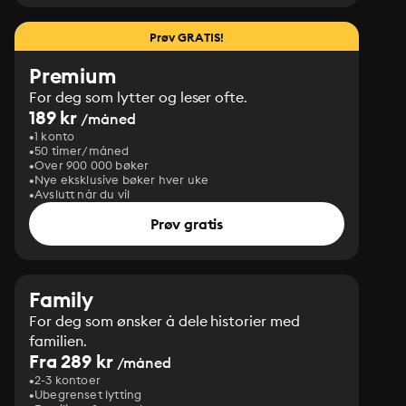
Prøv GRATIS!
Premium
For deg som lytter og leser ofte.
189 kr
/måned
1 konto
50 timer/måned
Over 900 000 bøker
Nye eksklusive bøker hver uke
Avslutt når du vil
Prøv gratis
Family
For deg som ønsker å dele historier med
familien.
Fra 289 kr
/måned
2-3 kontoer
Ubegrenset lytting