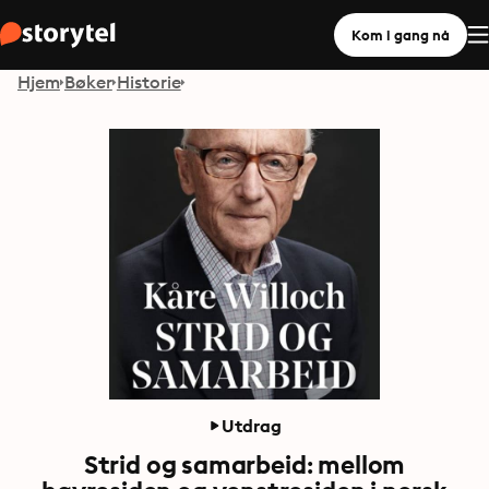
Kom i gang nå
Hjem
Bøker
Historie
Utdrag
Strid og samarbeid: mellom