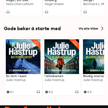
slaget om USA
Kolberg
Norge?
Hans Olav Lahlum
Hege Ulstein
Bernhard L. Moh
Gode bøker å starte med
Vis alle titler
En torn i øyet
I blindsonen
Blodig snarvei
Julie Hastrup
Julie Hastrup
Julie Hastrup
4.1
4.2
4.3