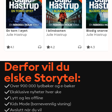
En torn i øyet
I blindsonen
Blodig snarvei
Julie Hastrup
Julie Hastrup
Julie Hastrup
4.1
4.2
4.3
Derfor vil du
elske Storytel:
Over 900 000 lydbøker og e-bøker
Eksklusive nyheter hver uke
Lytt og les offline
Kids Mode (barnevennlig visning)
Avslutt når du vil