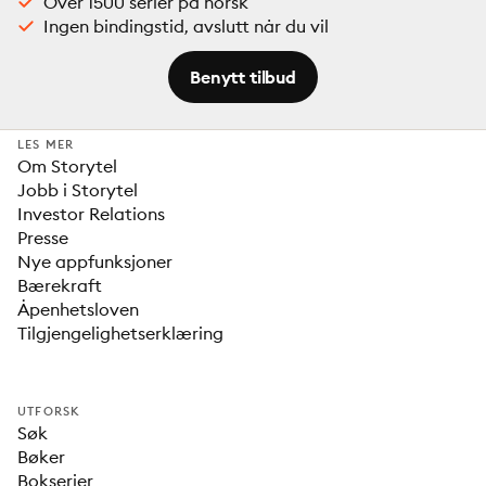
Over 1500 serier på norsk
Ingen bindingstid, avslutt når du vil
Benytt tilbud
LES MER
Om Storytel
Jobb i Storytel
Investor Relations
Presse
Nye appfunksjoner
Bærekraft
Åpenhetsloven
Tilgjengelighetserklæring
UTFORSK
Søk
Bøker
Bokserier