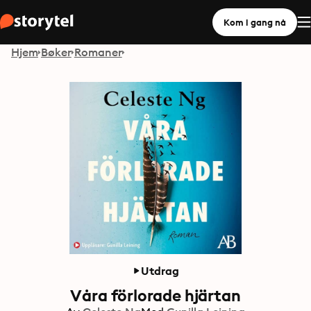
Kom i gang nå
Hjem
Bøker
Romaner
Utdrag
Våra förlorade hjärtan