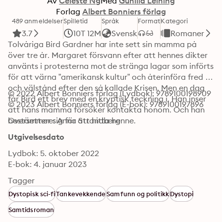
Av
Celeste Ng
Med
Gunilla Leining
Forlag
Albert Bonniers förlag
489 anmeldelser
Spilletid
Språk
Format
Kategori
3.7
10T 12M
Svensk
Romaner
Tolvåriga Bird Gardner har inte sett sin mamma på 
över tre år. Margaret försvann efter att hennes dikter 
använts i protesterna mot de stränga lagar som införts 
för att värna ”amerikansk kultur” och återinföra fred 
och välstånd efter den så kallade Krisen. Men en dag 
© 2022 Albert Bonniers förlag (Lydbok): 9789100198909
får Bird ett brev med en kryptisk teckning i. Han inser 
© 2023 Albert Bonniers förlag (E-bok): 9789100197896
att hans mamma försöker kontakta honom. Och han 
bestämmer sig för att hitta henne.
Oversettere: Anna Strandberg
Utgivelsesdato
Lydbok: 5. oktober 2022
E-bok: 4. januar 2023
Tagger
Dystopisk sci-fi
Tankevekkende
Samfunn og politikk
Dystopi
Samtidsroman