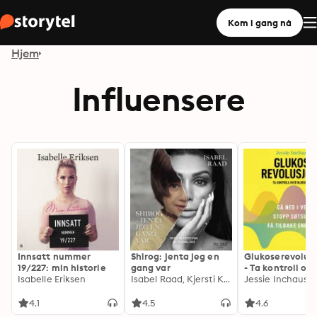
Kom i gang nå
Hjem
Influensere
Innsatt nummer
Shirog: jenta jeg en
Glukoserevolus
19/227: min historie
gang var
- Ta kontroll ove
Isabelle Eriksen
Isabel Raad, Kjersti Kvam
blodsukkeret
Jessie Inchausp
4.1
4.5
4.6