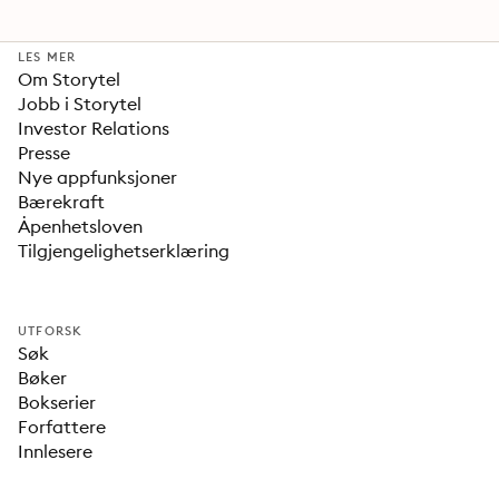
LES MER
Om Storytel
Jobb i Storytel
Investor Relations
Presse
Nye appfunksjoner
Bærekraft
Åpenhetsloven
Tilgjengelighetserklæring
UTFORSK
Søk
Bøker
Bokserier
Forfattere
Innlesere