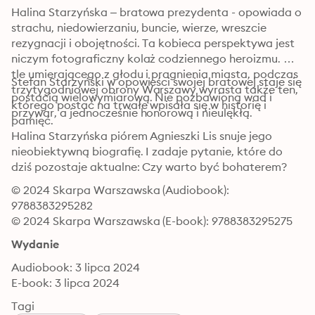
Halina Starzyńska – bratowa prezydenta - opowiada o 
strachu, niedowierzaniu, buncie, wierze, wreszcie 
rezygnacji i obojętności. Ta kobieca perspektywa jest 
niczym fotograficzny kolaż codziennego heroizmu. Na 
tle umierającego z głodu i pragnienia miasta, podczas 
Stefan Starzyński w opowieści swojej bratowej staje się 
trzytygodniowej obrony Warszawy wyrasta także ten, 
postacią wielowymiarową. Nie pozbawioną wad i 
którego postać na trwałe wpisała się w historię i 
przywar, a jednocześnie honorową i nieulękłą.
pamięć.
Halina Starzyńska piórem Agnieszki Lis snuje jego 
nieobiektywną biografię. I zadaje pytanie, które do 
dziś pozostaje aktualne: Czy warto być bohaterem?
© 2024 Skarpa Warszawska (Audiobook): 
9788383295282
© 2024 Skarpa Warszawska (E-book): 9788383295275
Wydanie
Audiobook: 3 lipca 2024
E-book: 3 lipca 2024
Tagi