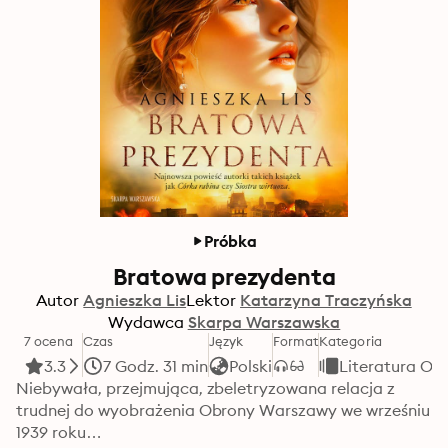
Próbka
Bratowa prezydenta
Autor
Agnieszka Lis
Lektor
Katarzyna Traczyńska
Wydawca
Skarpa Warszawska
7 ocena
Czas
Język
Format
Kategoria
3.3
7 Godz. 31 min
Polski
Literatura Ob
Niebywała, przejmująca, zbeletryzowana relacja z 
trudnej do wyobrażenia Obrony Warszawy we wrześniu 
1939 roku…