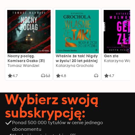
Nocny pociąg.
Właśnie że tak! Nigdy
Gen zła
Komisarz Oczko (31)
w życiu! 20 lat później
Katarzyna Wolw
Tomasz Wandzel
Katarzyna Grochola
4.7
4.8
4.7
Wybierz swoją
subskrypcję:
Ponad 500 000 tytułów w cenie jednego
abonamentu