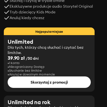
Słuchaj i czytaj w trybie offline
Ekskluzywne produkcje audio Storytel Original
Tryb dziecięcy Kids Mode
Anuluj kiedy chcesz
Najpopularniejsze
Unlimited
Dla tych, którzy chcą słuchać i czytać bez
limitów.
39.90 zł
/30 dni
1 konto
Nieograniczony Dostęp
Słuchanie bez limitów
Anuluj w dowolnym momencie
Skorzystaj z promocji
Unlimited na rok