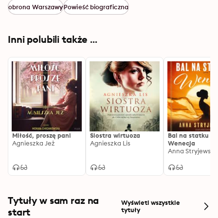
obrona Warszawy
Powieść biograficzna
Inni polubili także ...
Miłość, proszę pani
Siostra wirtuoza
Bal na statku
Agnieszka Jeż
Agnieszka Lis
Wenecja
Anna Stryjewsk
Tytuły w sam raz na
Wyświetl wszystkie
start
tytuły