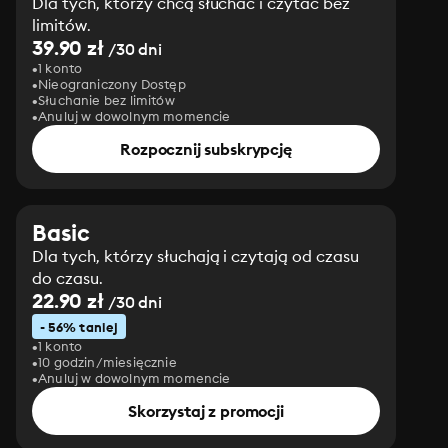
Dla tych, którzy chcą słuchać i czytać bez
limitów.
39.90 zł
/30 dni
1 konto
Nieograniczony Dostęp
Słuchanie bez limitów
Anuluj w dowolnym momencie
Rozpocznij subskrypcję
Basic
Dla tych, którzy słuchają i czytają od czasu
do czasu.
22.90 zł
/30 dni
- 56% taniej
1 konto
10 godzin/miesięcznie
Anuluj w dowolnym momencie
Skorzystaj z promocji