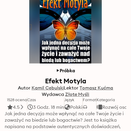
Próbka
Efekt Motyla
Autor
Kamil Cebulski
Lektor
Tomasz Kućma
Wydawca
Złote Myśli
1528 ocena
Czas
Język
Format
Kategoria
4.5
3 Godz. 18 min
Polski
Rozwój osobi
Jak jedna decyzja może wpłynąć na całe Twoje życie i 
zaważyć na biedzie lub bogactwie? Jest to książka 
napisana na podstawie autentycznych doświadczeń, 