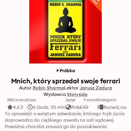
Próbka
Mnich, który sprzedał swoje ferrari
Autor
Robin Sharma
Lektor
Janusz Zadura
Wydawca
Storyside
1883 ocena
Czas
Język
Format
Kategoria
4.6
6 Godz. 55 min
Polski
Rozwój osob
To opowieść o wziętym adwokacie, którego tryb życia 
doprowadza do ciężkiego zawału na sali sądowej. 
Poważna choroba zmusza go do poszukiwania 