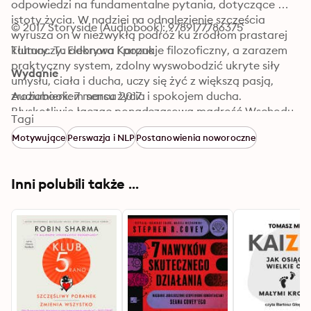
odpowiedzi na fundamentalne pytania, dotyczące 
istoty życia. W nadziei na odnalezienie szczęścia 
© 2017 Storyside (Audiobook): 9789177786375
wyrusza on w niezwykłą podróż ku źródłom prastarej 
kultury. Tu odkrywa i poznaje filozoficzny, a zarazem 
Tłumaczy: Eleonora Karpuk
praktyczny system, zdolny wyswobodzić ukryte siły 
Wydanie
umysłu, ciała i ducha, uczy się żyć z większą pasją, 
zrozumieniem sensu życia i spokojem ducha. 
Audiobook: 7 marca 2017
Błyskotliwie łącząc ponadczasową mądrość Wschodu 
Tagi
z nastawionymi na sukces pryncypiami Zachodu, 
Motywujące
Perswazja i NLP
Postanowienia noworoczne
opowieść ta inspiruje i krok po kroku objaśnia sposoby 
na życie pełne, cechujące się odwagą, radością i 
wewnętrzną harmonią.
Inni polubili także ...