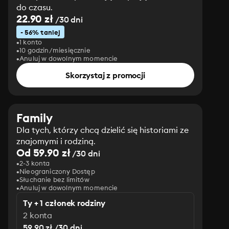
do czasu.
22.90 zł
/30 dni
- 56% taniej
1 konto
10 godzin/miesięcznie
Anuluj w dowolnym momencie
Skorzystaj z promocji
Family
Dla tych, którzy chcą dzielić się historiami ze
znajomymi i rodziną.
Od 59.90 zł
/30 dni
2-3 konta
Nieograniczony Dostęp
Słuchanie bez limitów
Anuluj w dowolnym momencie
Ty + 1 członek rodziny
2 konta
59.90 zł /30 dni