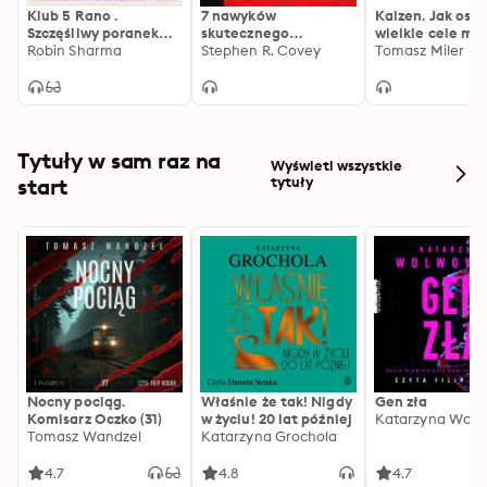
Klub 5 Rano .
7 nawyków
Kaizen. Jak osi
Szczęśliwy poranek
skutecznego
wielkie cele ma
zmienia wszystko
Robin Sharma
działania. Wydanie
Stephen R. Covey
krokami
Tomasz Miler
jubileuszowe.
Tytuły w sam raz na
Wyświetl wszystkie
start
tytuły
Nocny pociąg.
Właśnie że tak! Nigdy
Gen zła
Komisarz Oczko (31)
w życiu! 20 lat później
Katarzyna Wolw
Tomasz Wandzel
Katarzyna Grochola
4.7
4.8
4.7