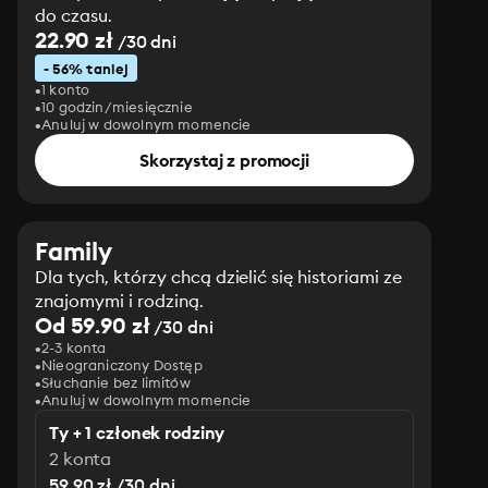
do czasu.
22.90 zł
/30 dni
- 56% taniej
1 konto
10 godzin/miesięcznie
Anuluj w dowolnym momencie
Skorzystaj z promocji
Family
Dla tych, którzy chcą dzielić się historiami ze
znajomymi i rodziną.
Od 59.90 zł
/30 dni
2-3 konta
Nieograniczony Dostęp
Słuchanie bez limitów
Anuluj w dowolnym momencie
Ty + 1 członek rodziny
2 konta
59.90 zł /30 dni