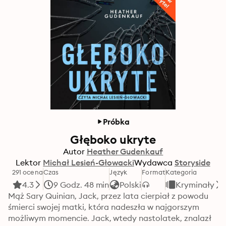
Próbka
Głęboko ukryte
Autor
Heather Gudenkauf
Lektor
Michał Lesień-Głowacki
Wydawca
Storyside
291 ocena
Czas
Język
Format
Kategoria
4.3
9 Godz. 48 min
Polski
Kryminały
Mąż Sary Quinian, Jack, przez lata cierpiał z powodu 
śmierci swojej matki, która nadeszła w najgorszym 
możliwym momencie. Jack, wtedy nastolatek, znalazł 