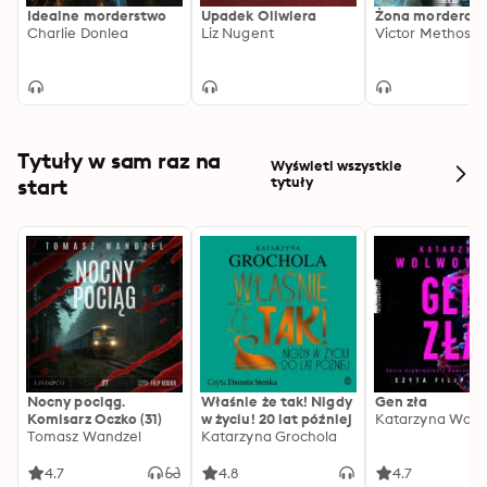
Idealne morderstwo
Upadek Oliwiera
Żona mordercy
Charlie Donlea
Liz Nugent
Victor Methos
Tytuły w sam raz na
Wyświetl wszystkie
start
tytuły
Nocny pociąg.
Właśnie że tak! Nigdy
Gen zła
Komisarz Oczko (31)
w życiu! 20 lat później
Katarzyna Wolw
Tomasz Wandzel
Katarzyna Grochola
4.7
4.8
4.7