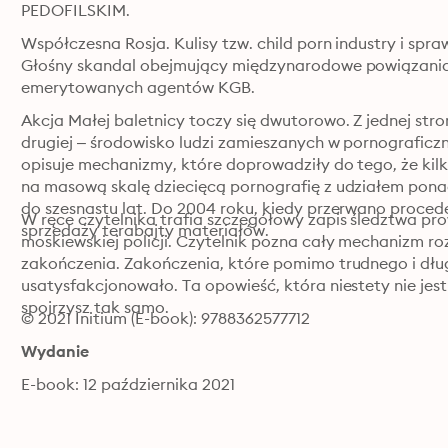
PEDOFILSKIM.
Współczesna Rosja. Kulisy tzw. child porn industry i spr
Głośny skandal obejmujący międzynarodowe powiązania b
emerytowanych agentów KGB.
Akcja Małej baletnicy toczy się dwutorowo. Z jednej stro
drugiej – środowisko ludzi zamieszanych w pornograficz
opisuje mechanizmy, które doprowadziły do tego, że kil
na masową skalę dziecięcą pornografię z udziałem ponad
do szesnastu lat. Do 2004 roku, kiedy przerwano procede
W ręce czytelnika trafia szczegółowy zapis śledztwa pro
sprzedaży terabajty materiałów.
moskiewskiej policji. Czytelnik pozna cały mechanizm roz
zakończenia. Zakończenia, które pomimo trudnego i dłu
usatysfakcjonowało. Ta opowieść, która niestety nie jest f
spojrzysz tak samo.
© 2021 Initium (E-book): 9788362577712
Wydanie
E-book: 12 października 2021