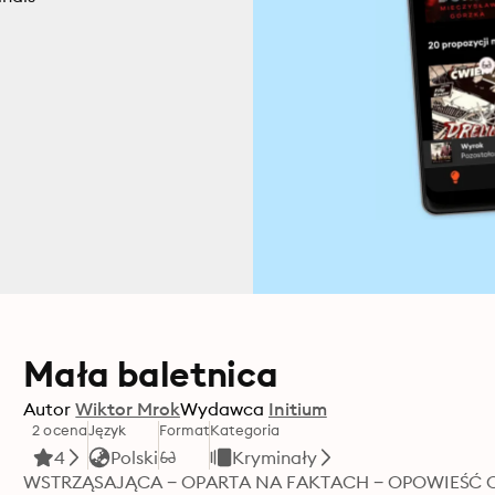
Mała baletnica
Autor
Wiktor Mrok
Wydawca
Initium
2 ocena
Język
Format
Kategoria
4
Polski
Kryminały
WSTRZĄSAJĄCA − OPARTA NA FAKTACH − OPOWIEŚĆ