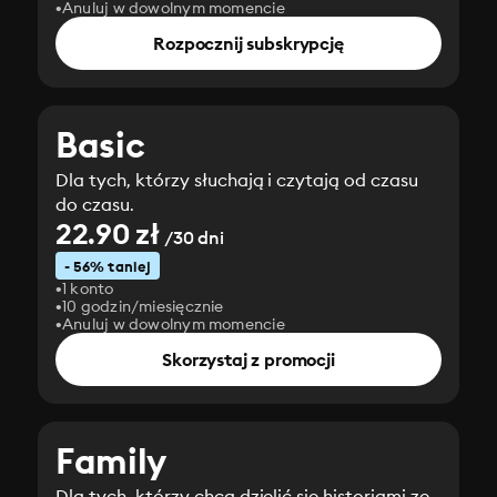
Anuluj w dowolnym momencie
Rozpocznij subskrypcję
Basic
Dla tych, którzy słuchają i czytają od czasu
do czasu.
22.90 zł
/30 dni
- 56% taniej
1 konto
10 godzin/miesięcznie
Anuluj w dowolnym momencie
Skorzystaj z promocji
Family
Dla tych, którzy chcą dzielić się historiami ze