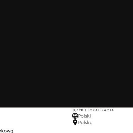
JĘZYK I LOKALIZACJA
Polski
Polska
unkową