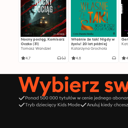
Nocny pociąg. Komisarz
Właśnie że tak! Nigdy w
Gen
Oczko (31)
życiu! 20 lat później
Kat
Tomasz Wandzel
Katarzyna Grochola
4.7
4.8
4
Wybierz sw
Ponad 500 000 tytułów w cenie jednego abon
Tryb dziecięcy Kids Mode
Anuluj kiedy chces