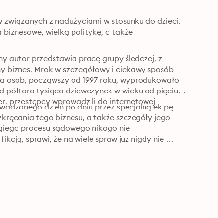
aw związanych z nadużyciami w stosunku do dzieci. 
iznesowe, wielką politykę, a także 
ny autor przedstawia pracę grupy śledczej, z 
ny biznes. Mrok w szczegółowy i ciekawy sposób 
ka osób, począwszy od 1997 roku, wyprodukowało 
 półtora tysiąca dziewczynek w wieku od pięciu 
r, przestępcy wprowadzili do internetowej 
wadzonego dzień po dniu przez specjalną ekipę 
kręcania tego biznesu, a także szczegóły jego 
giego procesu sądowego nikogo nie 
ikcją, sprawi, że na wiele spraw już nigdy nie 