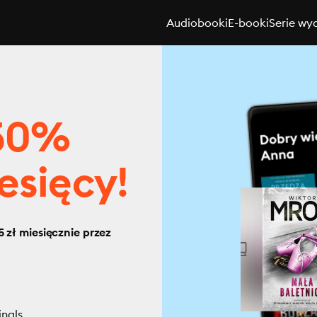
Audiobooki
E-booki
Serie wy
 50%
esięcy!
 zł miesięcznie przez
inals