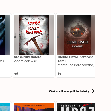
Sześć razy śmierć
Cienie Ostoi. Zazdrość
Mój p
ski
Adam Zalewski
Tom 1
Małgo
Marcelina Baranowska, S.M. Hegmit
Wyświetl wszystkie tytuły