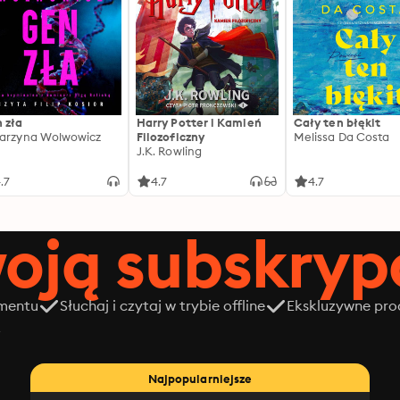
 zła
Harry Potter i Kamień
Cały ten błękit
arzyna Wolwowicz
Filozoficzny
Melissa Da Costa
J.K. Rowling
.7
4.7
4.7
oją subskrypc
amentu
Słuchaj i czytaj w trybie offline
Ekskluzywne prod
z
Najpopularniejsze