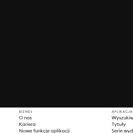
BIZNES
APLIKACJA
O nas
Wyszuki
Kariera
Tytuły
Nowe funkcje aplikacji
Serie wy