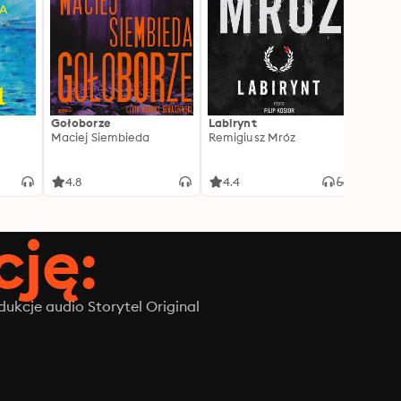
Gołoborze
Labirynt
Harry
Maciej Siembieda
Remigiusz Mróz
Tajem
J.K. R
4.8
4.4
4.8
ję:
ukcje audio Storytel Original