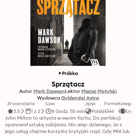
Próbka
Sprzątacz
Autor
Mark Dawson
Lektor
Maciej Motylski
Wydawca
Gyldendal Astra
29 ocena
Seria
Czas
Język
Format
Kategori
3.5
1 z 2
8 Godz. 55 min
Polski
Krym
John Milton to artysta w swoim fachu. Do perfekcji 
opanował sztukę zabijania. Nic więc dziwnego, że z 
jego usług chętnie korzysta brytyjski rząd. Gdy MI6 lub 