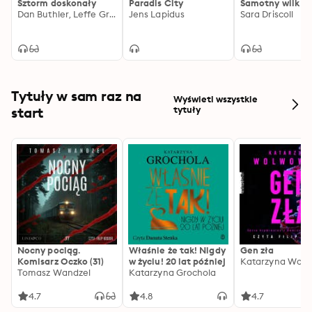
Sztorm doskonały
Paradis City
Samotny wilk
nawet najbardziej wymagających czytelników.
Dan Buthler, Leffe Grimwalker
Jens Lapidus
Sara Driscoll
Tytuły w sam raz na
Wyświetl wszystkie
start
tytuły
Nocny pociąg.
Właśnie że tak! Nigdy
Gen zła
Komisarz Oczko (31)
w życiu! 20 lat później
Katarzyna Wolw
Tomasz Wandzel
Katarzyna Grochola
4.7
4.8
4.7