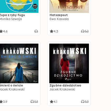
Zupa z ryby fugu
Hatszepsut
Monika Szwaja
Ewa Kassala
4.6
4.3
Śmierć o świcie
Zgubne dziedzictwo
Jacek Krakowski
Jacek Krakowski
3.9
4.1