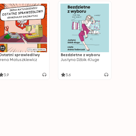
Ostatni sprawiedliwy
Bezdzietne z wyboru
Irena Matuszkiewicz
Justyna Dżbik-Kluge
3.9
3.6