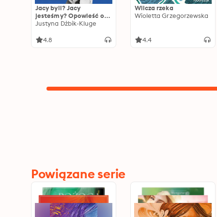
Jacy byli? Jacy
Wilcza rzeka
jesteśmy? Opowieść o
Wioletta Grzegorzewska
pamięci, miłości,
Justyna Dżbik-Kluge
wartościach i rodzinie
4.8
4.4
Powiązane serie