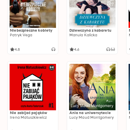
Niebezpieczne kobiety
Dziewczyna z kabaretu
Patryk Vega
Manula Kalicka
4.8
4.6
Nie zabijać pająków
Ania na uniwersytecie
Irena Matuszkiewicz
Lucy Maud Montgomery