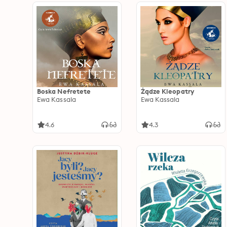
Boska Nefretete
Żądze Kleopatry
Ewa Kassala
Ewa Kassala
4.6
4.3