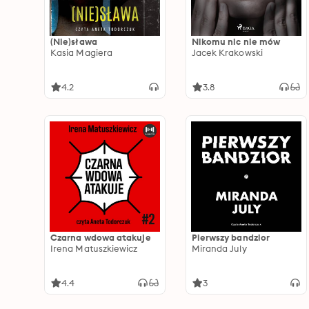
(Nie)sława
Nikomu nic nie mów
Kasia Magiera
Jacek Krakowski
4.2
3.8
Czarna wdowa atakuje
Pierwszy bandzior
Irena Matuszkiewicz
Miranda July
4.4
3