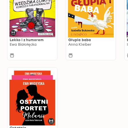
Lekko i z humorem
Głupia baba
Ewa Białołęcka
Anna Kleiber
Ostatnie