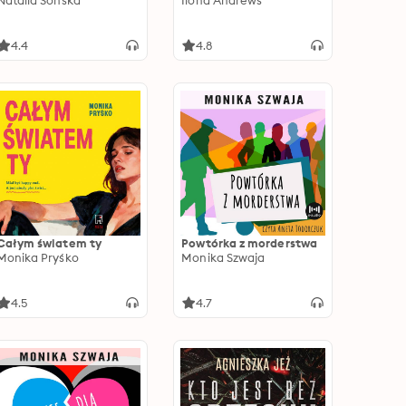
Natalia Sońska
Ilona Andrews
4.4
4.8
Całym światem ty
Powtórka z morderstwa
Monika Pryśko
Monika Szwaja
4.5
4.7