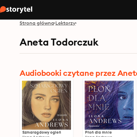
Strona główna
Lektorzy
Aneta Todorczuk
Audiobooki czytane przez Anet
Szmaragdowy ogień
Płoń dla mnie