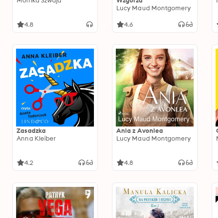
Monika Szwaja
Wzgórza
Lucy Maud Montgomery
4.8
4.6
Zasadzka
Ania z Avonlea
Anna Kleiber
Lucy Maud Montgomery
4.2
4.8