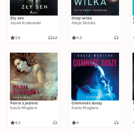
Zły sen
Oczy wilka
Jacek Krakowski
Alicja Sinicka
3.8
4.3
Panie z jeziora
Ciemność duszy
Kasia Magiera
Kasia Magiera
4.2
4