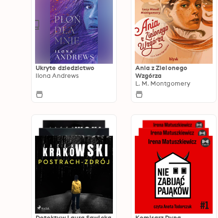
Ukryte dziedzictwo
Ania z Zielonego
Ilona Andrews
Wzgórza
L. M. Montgomery
Detektyw Laura Sawicka
Komisarz Dyna