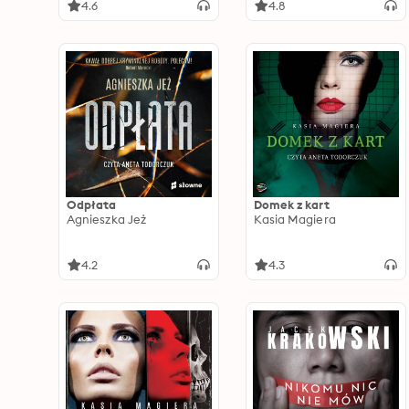
4.6
4.8
Odpłata
Domek z kart
Agnieszka Jeż
Kasia Magiera
4.2
4.3