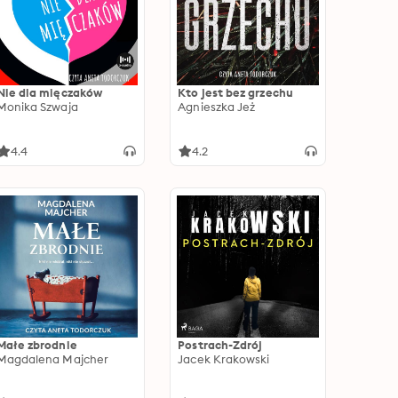
Nie dla mięczaków
Kto jest bez grzechu
Monika Szwaja
Agnieszka Jeż
4.4
4.2
Małe zbrodnie
Postrach-Zdrój
Magdalena Majcher
Jacek Krakowski