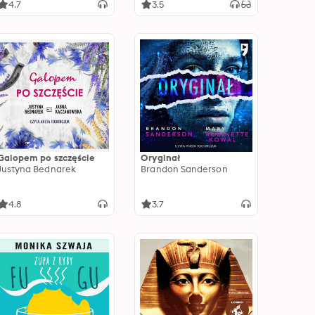
4.7
3.5
Galopem po szczęście
Oryginał
Justyna Bednarek
Brandon Sanderson
4.8
3.7