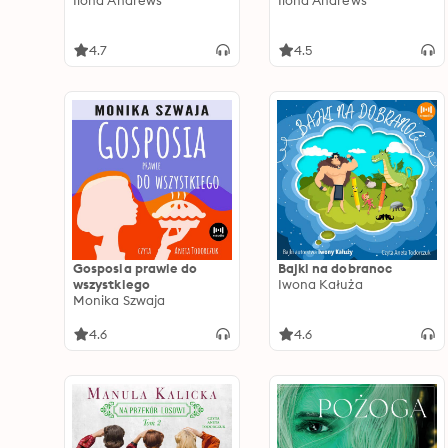
Ilona Andrews
Ilona Andrews
4.7
4.5
Gosposia prawie do
Bajki na dobranoc
wszystkiego
Iwona Kałuża
Monika Szwaja
4.6
4.6