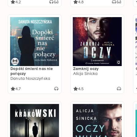
4.2
4.8
Dopóki śmierć nas nie
Zamknij oczy
połączy
Alicja Sinicka
Danuta Noszczyńska
4.7
4.5