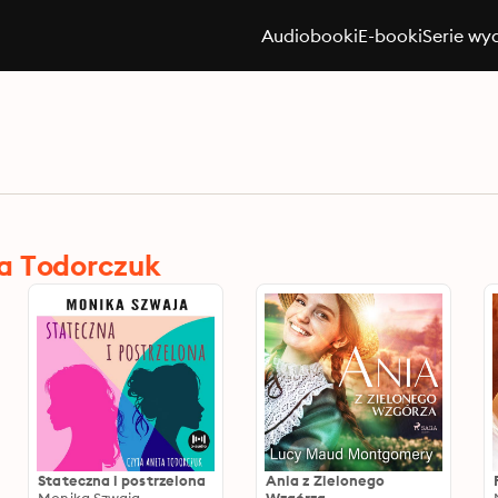
Audiobooki
E-booki
Serie wy
a Todorczuk
Stateczna i postrzelona
Ania z Zielonego