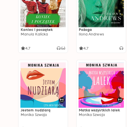
Koniec i początek
Pożoga
Manula Kalicka
Ilona Andrews
4.7
4.7
Jestem nudziarą
Matka wszystkich lalek
Monika Szwaja
Monika Szwaja