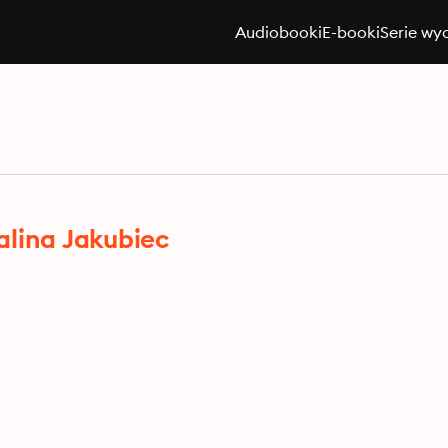
Audiobooki
E-booki
Serie wy
alina Jakubiec