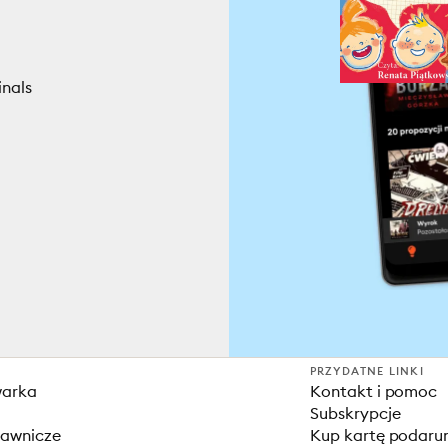
inals
PRZYDATNE LINKI
warka
Kontakt i pomoc
Subskrypcje
dawnicze
Kup kartę podar