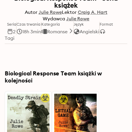
książek
Autor
Julie Rowe
Lektor
Craig A. Hart
Wydawca
Julie Rowe
Seria
Czas trwania
Kategoria
Język
Format
2
18h 3min
Romanse
Angielski
Tagi
Biological Response Team książki w
kolejności