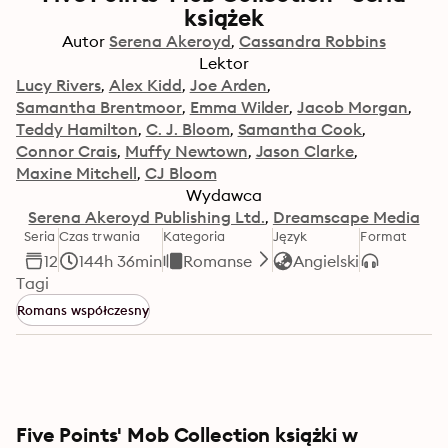
książek
Autor
Serena Akeroyd
Cassandra Robbins
Lektor
Lucy Rivers
Alex Kidd
Joe Arden
Samantha Brentmoor
Emma Wilder
Jacob Morgan
Teddy Hamilton
C. J. Bloom
Samantha Cook
Connor Crais
Muffy Newtown
Jason Clarke
Maxine Mitchell
CJ Bloom
Wydawca
Serena Akeroyd Publishing Ltd.
Dreamscape Media
Seria
Czas trwania
Kategoria
Język
Format
12
144h 36min
Romanse
Angielski
Tagi
Romans współczesny
Five Points' Mob Collection książki w