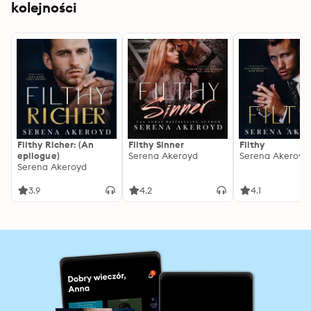
kolejności
Filthy Richer: (An
Filthy Sinner
Filthy
epilogue)
Serena Akeroyd
Serena Akeroyd
Serena Akeroyd
3.9
4.2
4.1