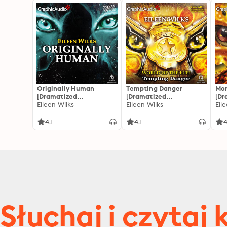
Originally Human
Tempting Danger
Mor
[Dramatized
[Dramatized
[Dr
Adaptation]: World of
Eileen Wilks
Adaptation]: World of
Eileen Wilks
Ada
Eil
the Lupi
the Lupi 1
the
4.1
4.1
4
Słuchaj i czytaj 