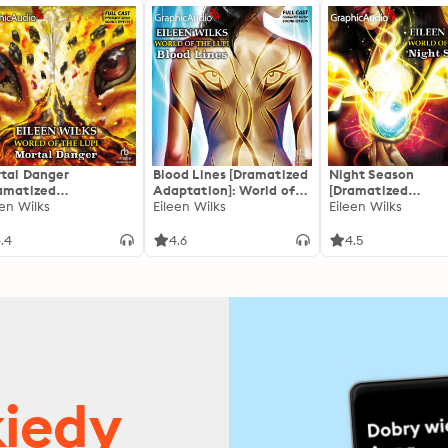
tal Danger
Blood Lines [Dramatized
Night Season
amatized
Adaptation]: World of
[Dramatized
ptation]: World of
een Wilks
the Lupi 3
Eileen Wilks
Adaptation]: Worl
Eileen Wilks
 Lupi 2
the Lupi 4
.4
4.6
4.5
kiedy