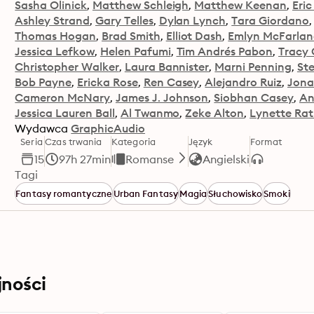
Sasha Olinick
Matthew Schleigh
Matthew Keenan
Eri
Ashley Strand
Gary Telles
Dylan Lynch
Tara Giordano
Thomas Hogan
Brad Smith
Elliot Dash
Emlyn McFarla
Jessica Lefkow
Helen Pafumi
Tim Andrés Pabon
Tracy 
Christopher Walker
Laura Bannister
Marni Penning
St
Bob Payne
Ericka Rose
Ren Casey
Alejandro Ruiz
Jona
Cameron McNary
James J. Johnson
Siobhan Casey
An
Jessica Lauren Ball
Al Twanmo
Zeke Alton
Lynette Ra
Wydawca
GraphicAudio
Seria
Czas trwania
Kategoria
Język
Format
15
97h 27min
Romanse
Angielski
Tagi
Fantasy romantyczne
Urban Fantasy
Magia
Słuchowisko
Smoki
jności