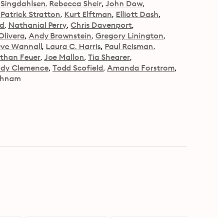
c Singdahlsen
Rebecca Sheir
John Dow
Patrick Stratton
Kurt Elftman
Elliott Dash
nd
Nathanial Perry
Chris Davenport
Olivera
Andy Brownstein
Gregory Linington
eve Wannall
Laura C. Harris
Paul Reisman
than Feuer
Joe Mallon
Tia Shearer
dy Clemence
Todd Scofield
Amanda Forstrom
thnam