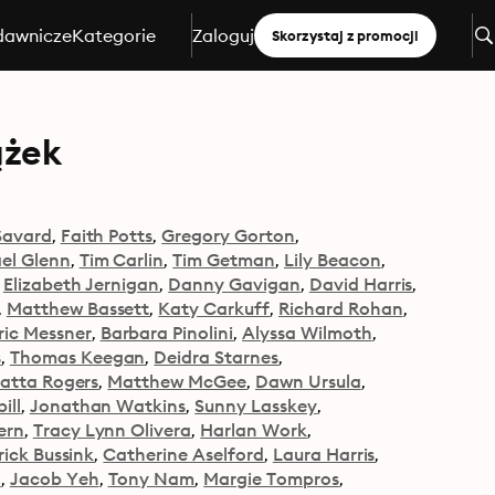
dawnicze
Kategorie
Zaloguj
Skorzystaj z promocji
ążek
Savard
Faith Potts
Gregory Gorton
el Glenn
Tim Carlin
Tim Getman
Lily Beacon
Elizabeth Jernigan
Danny Gavigan
David Harris
Matthew Bassett
Katy Carkuff
Richard Rohan
ric Messner
Barbara Pinolini
Alyssa Wilmoth
s
Thomas Keegan
Deidra Starnes
atta Rogers
Matthew McGee
Dawn Ursula
ill
Jonathan Watkins
Sunny Lasskey
ern
Tracy Lynn Olivera
Harlan Work
rick Bussink
Catherine Aselford
Laura Harris
h
Jacob Yeh
Tony Nam
Margie Tompros