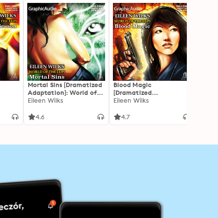
Mortal Sins [Dramatized
Blood Magic
Blood
Adaptation]: World of
[Dramatized
[Dram
d of
the Lupi 5
Eileen Wilks
Adaptation]: World of
Eileen Wilks
Adapt
Eileen
the Lupi 6
the Lu
4.6
4.7
4.7