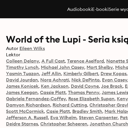
Audiobooki
E-booki
Serie wy
World of the Lupi - Seria ksi
Autor
Eileen Wilks
Lektor
Colleen Delany
A Full Cast
Terence Aselford
Nanette 
Timothy Lynch
Michael John Casey
Mort Shelby
Micha
Yasmin Tuazon
Jeff Allin
Kimberly Gilbert
Drew Kopas
David Jourdan
Nora Achrati
Nick DePinto
Evan Casey
James Konicek
Ken Jackson
David Coyne
Joe Brack
E
James Keegan
Cassie Platt
Thomas Penny
James Lewi
Gabriela Fernandez-Coffey
Rose Elizabeth Supan
Keny
Damyon Richardson
Richard Cutting
Christopher Grayb
Scott McCormick
Casie Platt
Bradley Smith
Mark Halp
Jefferson A. Russell
Eva Wilhelm
Steven Carpenter
Pat
Deidre Starnes
Christopher Scheeren
Jonathon Churc