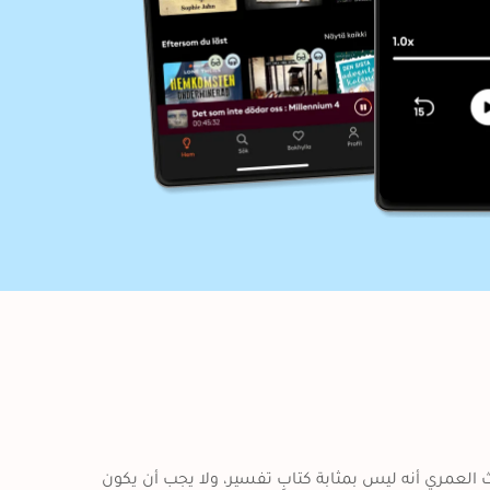
يعتبر كتاب "القرآن علاقة شخصية" للكاتب أحمد العمري، كما يتحدث العمري أنه ليس بمثابة كتابِ تفسير، ولا يجب أن يكون 