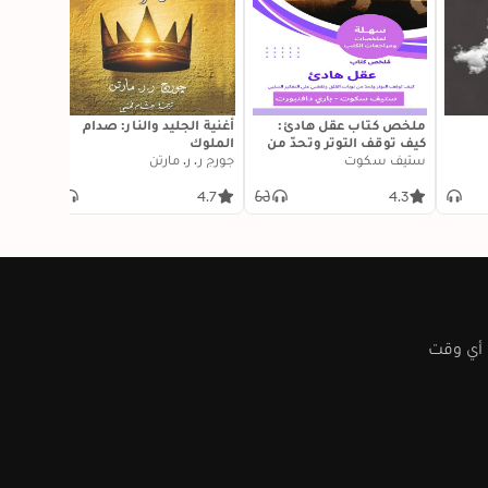
ملخص كتاب عقل هادئ:
أغنية الجليد والنار: صدام
طرف مجه
كيف توقف التوتر وتحدّ من
الملوك
ستيف سكوت
نوبات القلق وتقضي على
جورج ر. ر. مارتن
التفكير السلبي
4.3
4.7
4.3
 أي وقت