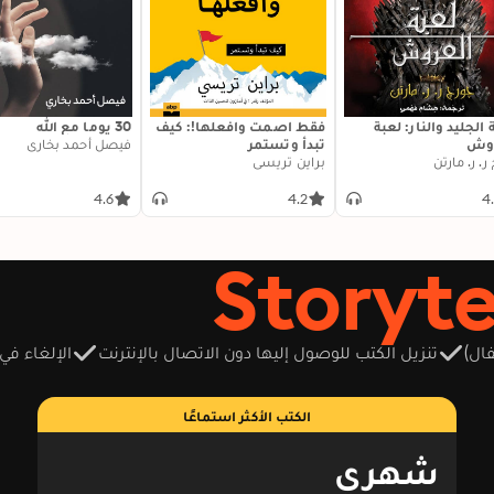
 الجليد والنار: لعبة
فقط اصمت وافعلها!: كيف
30 يوما مع الله
روش
تبدأ وتستمر
فيصل أحمد بخاري
ر. ر. مارتن
براين تريسي
4.6
4.2
4
ال)
تنزيل الكتب للوصول إليها دون الاتصال بالإنترنت
الإلغاء في
الكتب الأكثر استماعًا
شهري