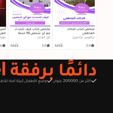
ملخص كتاب الذكاء
ملخص كتاب كيف تتحدث
أغنية
العاطفي
مع أي شخص 92 خدعة
الع
ترافيس برادبيري
ليل لاوندز
صغيرة: اثنتان وتسعون
جورج 
خدعة صغيرة، لنجاح كبير في
العلاقات
.6
3.5
3.4
دائمًا برفقة Storytel
أكثر من 200000 عنوان
وضع الأطفال (بيئة آمنة للأطف