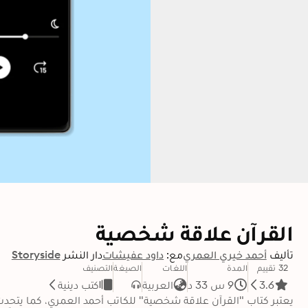
القرآن علاقة شخصية
تأليف
أحمد خيري العمري
مع:
داود عفيشات
دار النشر
Storyside
32 تقييم
المدة
اللغات
الصيغة
التصنيف
3.6
9 س 33 د
العربية
كتب دينية