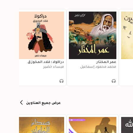
عمر المختار
دراكولا: فلاد المخوزق
الرسول 
محمد محمود إسماعيل
ميساء خضير
وسلم ف
عبد الع
عرض جميع العناوين