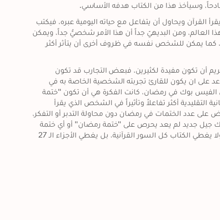
اً، وسيأخذ هذا من الكتاب هدفه الأساسي.
كما يحكي الكاتب أن هذا الكتاب مثل هوامش كتبها شخص ما وهو يقرأ القرآن ويحاول أن يتفاعل مع حياته اليومية عبره، فيكتب 
كيف ساعدته الآيات على فهم العالم المحيط به، وكيف يتعامل مع هذا العالم، ومن البديهيّ جداً أن هذا الأمر شخصيُّ جداً، ويمكن 
لشخص آخر يمر بظروف مغايرة أن يكتب أشياء ً أخرى مختلفة تماماً، كما يمكن للشخص نفسه في ظروف أخرى أن يتأثر أكثر 
ويعرض الكاتب أنه من الممكن لتجربة تفاعل شخصيّ مع القرآن الكريم أن تكون مفيدة لكثيرين، فبعض التجارب قد تكون 
مشتركة بين كثيرين، كما أن الإطلاع على تجربة من هذا النوع قد يساعد على ان يكون للقارئ تجربته الشخصية الخاصة به في 
التفاعل مع القرآن. وقد بدأت فكرة الكتاب على شكل منشورات على الفيس بوك في رمضان، كانت الفكرة هي أن تكون "ختمة 
رمضان" مختلفة ، وبنوعٍ من التدبّر الذ يجعل من تجربة الختمة الرمضانية التقليدية أكثر تفاعلاً وتأثيراً في الشخص الذي يقرأ 
القرآن، حيث أنه قبل سنواتٍ كانت أصواتنا تتعالى منتقدة حرص البعض على عدد الختمات في رمضان دون محاولة التدبر أو التفكر، 
وللأسف انتهى بنا الأمر أن نخسر قراءة الختمة ولم نربح التدبر، فهناك جيل جديد لم يعد يحرص على "ختمة رمضان" أو أي ختمة 
في أي وقت، فجاء الكاتب بهذا الكتاب في محاولة لربح الإثنين معاً. ولا يغطي الكتاب كل السور القرآنية، بل يغطي الأجزاء الـ 27 