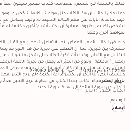
كذلك باللنسبة لأي شخص، فمعاملته ككتاب تفسير سيكون خطأً فادح
بمواضع أخرى وهكذا.
© 2022 Storyside (كتاب صوتي): 9789152118986
تاريخ النشر
الأولى، من سورة الفاتحة إلى نهاية سورة الحديد.
الكتاب الصوتي: ١ يناير ٢٠٢٢
الوسوم
الإسلام