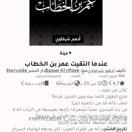
عينة
عندما التقيت عمر بن الخطاب
تأليف
أدهم شرقاوي
مع:
Bassel Al rifaee
دار النشر
Storyside
390 تقييم
المدة
اللغات
الصيغة
التصنيف
4.7
12 س 33 د
العربية
كتب دينية
في يده اليسرى عصاً تشعر إذا رأيتها يغرسها في التراب أنه لا 
© 2020 Storyside (كتاب صوتي): 9789179230296
تاريخ النشر
ثيابه بالية تُخبر أنه من فقراء العرب، لكن وجهه الوضّاء كسراج، 