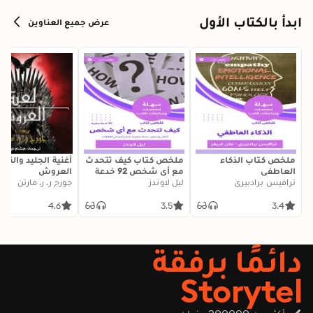
النبي، للرجال فقط، حديث الصباح، تأملات قصيرة جداً وكتب أخرى.
ابدأ بالكتاب الأول
عرض جميع العناوين
ملخص كتاب الذكاء
ملخص كتاب كيف تتحدث
أغنية الجليد والنار:
العاطفي
مع أي شخص 92 خدعة
العروش
ترافيس برادبيري
ليل لاوندز
صغيرة: اثنتان وتسعون
جورج ر. ر. مارتن
خدعة صغيرة، لنجاح كبير
في العلاقات
4.6
3.5
3.4
دائمًا برفقة
Storytel