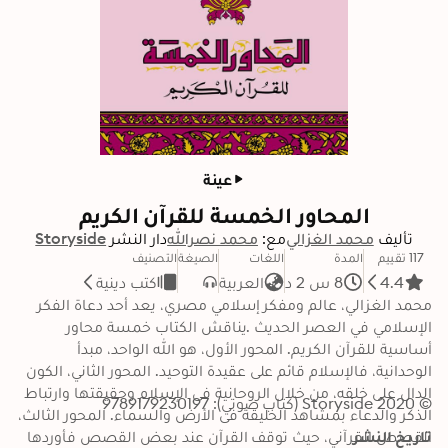
عينة
المحاور الخمسة للقرآن الكريم
تأليف
محمد الغزالي
مع:
محمد نصرالله
دار النشر
Storyside
117 تقييم
المدة
اللغات
الصيغة
التصنيف
4.4
8 س 2 د
العربية
كتب دينية
محمد الغزالي، عالم ومفكر إسلامي مصري، يعد أحد دعاة الفكر 
الإسلامي في العصر الحديث .يناقش الكتاب خمسة محاور 
أساسية للقرآن الكريم. المحور الأول، هو الله الواحد، مبدأ 
الوحدانية، فالإسلام قائم على عقيدة التوحيد. المحور الثاني، الكون 
الدال على خلقه، من خلال الروحانية فى الإسلام وحقيقتها وارتباط 
© 2020 Storyside (كتاب صوتي): 9789179230197
الذكر والدعاء بمشاهد الخليقة فى الأرض والسماء. المحور الثالث، 
تاريخ النشر
القصص القرآني، حيث توقف القرآن عند بعض القصص فأوردها 