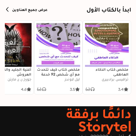
ابدأ بالكتاب الأول
عرض جميع العناوين
ملخص كتاب الذكاء
ملخص كتاب كيف تتحدث
أغنية الجليد والنار:
العاطفي
مع أي شخص 92 خدعة
العروش
ترافيس برادبيري
ليل لاوندز
صغيرة: اثنتان وتسعون
جورج ر. ر. مارتن
خدعة صغيرة، لنجاح كبير
في العلاقات
4.6
3.5
3.4
دائمًا برفقة
Storytel