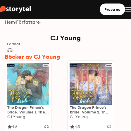
Prova nu
Hem
Författare
CJ Young
Format
Böcker av CJ Young
The Dragon Prince's
The Dragon Prince's
Bride: Volume 1: The
Bride: Volume 2: The
Dragon Prince's Bride,
CJ Young
Dragon Prince's Bride,
CJ Young
Book 1
Book 2
4.6
4.3