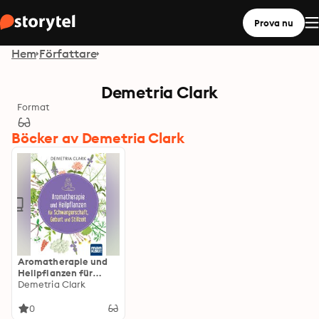
Prova nu
Hem
Författare
Demetria Clark
Format
Böcker av Demetria Clark
Aromatherapie und
Heilpflanzen für
Schwangerschaft,
Demetria Clark
Geburt und Stillzeit:
Bewährte
0
Anwendungen und