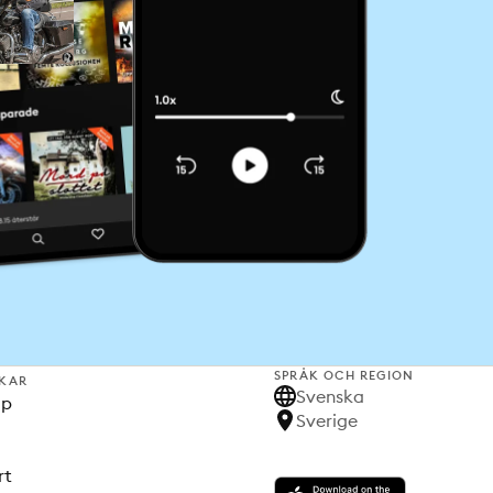
SPRÅK OCH REGION
KAR
Svenska
lp
Sverige
rt