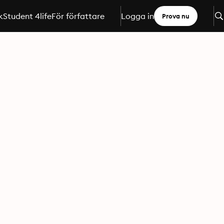
k
Student 4life
För författare
Logga in
Prova nu