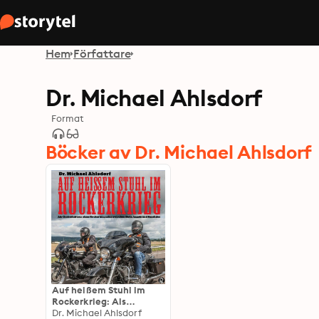
Hem
Författare
Dr. Michael Ahlsdorf
Format
Böcker av Dr. Michael Ahlsdorf
Auf heißem Stuhl im
Rockerkrieg: Als
Chefredakteur eines
Dr. Michael Ahlsdorf