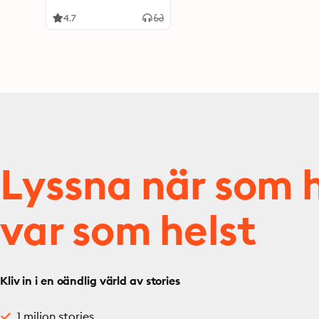
Rockermagazins
zwischen Hells Angels
4.7
und Bandidos
Lyssna när som h
var som helst
Kliv in i en oändlig värld av stories
1 miljon stories