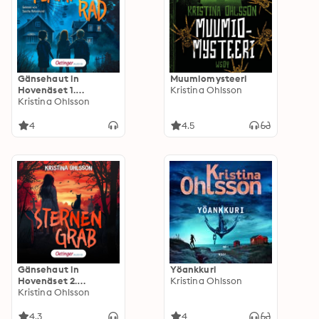
Gänsehaut in
Muumiomysteeri
Hovenäset 1.
Kristina Ohlsson
Flammenrad
Kristina Ohlsson
4
4.5
Gänsehaut in
Yöankkuri
Hovenäset 2.
Kristina Ohlsson
Sternengrab
Kristina Ohlsson
4.3
4