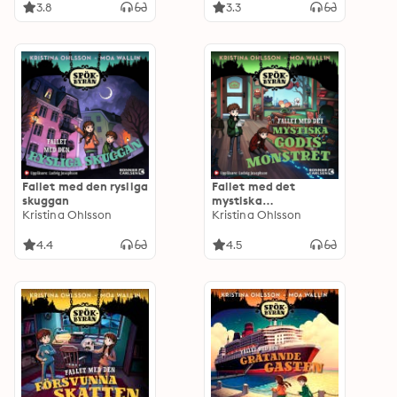
3.8
3.3
Fallet med den rysliga
Fallet med det
skuggan
mystiska
Kristina Ohlsson
godismonstret
Kristina Ohlsson
4.4
4.5