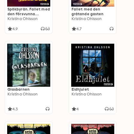
Spökbyrån. Fallet med
Fallet med den
den försvunna
gråtande gasten
skatten
Kristina Ohlsson
Kristina Ohlsson
4.9
4.7
Glasbarnen
Eldhjulet
Kristina Ohlsson
Kristina Ohlsson
4.3
4