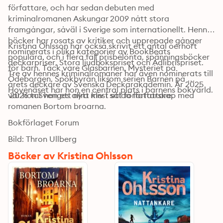
författare, och har sedan debuten med 
kriminalromanen Askungar 2009 nått stora 
framgångar, såväl i Sverige som internationellt. Hennes 
böcker har rosats av kritiker och upprepade gånger 
Kristina Ohlsson har också skrivit ett antal oerhört 
nominerats i olika kategorier av BookBeats 
populära, och i flera fall prisbelönta, spänningsböcker 
deckarpriser, Stora ljudbokspriset och Adlibrispriset. 
för barn. Tack vare Glasbarnen, Mysteriet på 
Tre av hennes kriminalromaner har även nominerats till 
Ödeborgen, Spökbyrån liksom serien Barnen på 
årets deckare av Svenska Deckarakademin. År 2025 
Hovenäset har hon en central plats i barnens bokvärld.
var hon Sveriges allra mest sålda författare.
 2026 tar hon ett nytt kliv i sitt författarskap med 
romanen Bortom broarna.
Bokförlaget Forum
Bild: Thron Ullberg
Böcker av Kristina Ohlsson