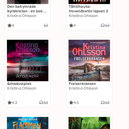
Den bekymrade
Tähtihauta:
byråkraten : en bok
Hovenäsetin lapset 2
om migration och
Kristina Ohlsson
Kristina Ohlsson
människor
4
4
Schaduwplek
Frelserkransen
Kristina Ohlsson
Kristina Ohlsson
4.3
4.5