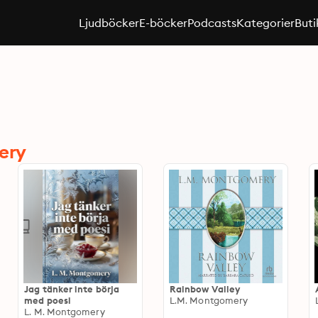
Ljudböcker
E-böcker
Podcasts
Kategorier
Buti
ery
Jag tänker inte börja
Rainbow Valley
med poesi
L.M. Montgomery
L. M. Montgomery