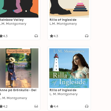
Rainbow Valley
Rilla of Ingleside
L.M. Montgomery
L.M. Montgomery
4.3
4.3
Anne på Grönkulla - Del
Rilla of Ingleside
5
L. M. Montgomery
L. M. Montgomery
4.2
4.4