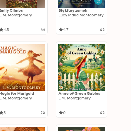
Emily Climbs
Błękitny zamek
L. M. Montgomery
Lucy Maud Montgomery
4.5
4.7
Magic for Marigold
Anne of Green Gables
L. M. Montgomery
L.M. Montgomery
5
0