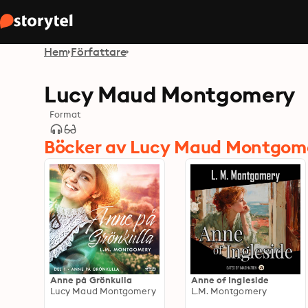
Hem
Författare
Lucy Maud Montgomery
Format
Böcker av Lucy Maud Montgom
Anne på Grönkulla
Anne of Ingleside
Lucy Maud Montgomery
L.M. Montgomery