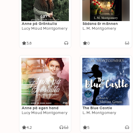
Anne på Grönkulla
Sådana är männen
Lucy Maud Montgomery
L. M. Montgomery
3.8
0
Anne på egen hand
The Blue Castle
Lucy Maud Montgomery
L. M. Montgomery
4.2
5