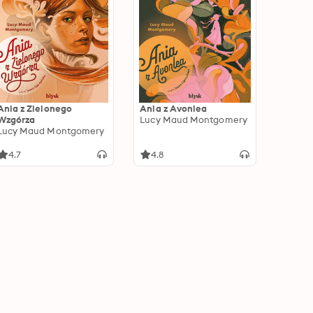
Ania z Zielonego
Ania z Avonlea
Wzgórza
Lucy Maud Montgomery
Lucy Maud Montgomery
4.7
4.8