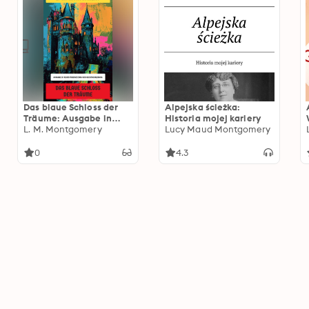
Das blaue Schloss der
Alpejska ścieżka:
Träume: Ausgabe in
Historia mojej kariery
neuer Übersetzung und
L. M. Montgomery
Lucy Maud Montgomery
Rechtschreibung
0
4.3