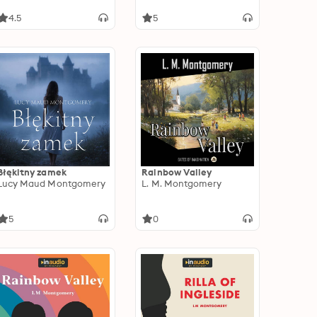
4.5
5
Błękitny zamek
Rainbow Valley
Lucy Maud Montgomery
L. M. Montgomery
5
0