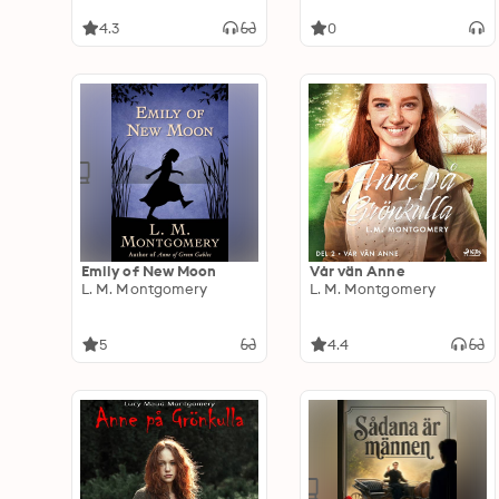
4.3
0
Emily of New Moon
Vår vän Anne
L. M. Montgomery
L. M. Montgomery
5
4.4