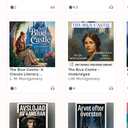
2
4.5
The Blue Castle: A
The Blue Castle -
Classic Literary
Unabridged
Romance of Love,
L. M. Montgomery
L.M. Montgomery
Courage, and Life-
Changing Adventure
0
4