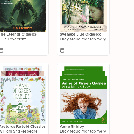
The Eternal Classics
Svenska Ljud Classica
H. P. Lovecraft
Lucy Maud Montgomery
Arcturus Retold Classics
Anne Shirley
William Shakespeare
Lucy Maud Montgomery