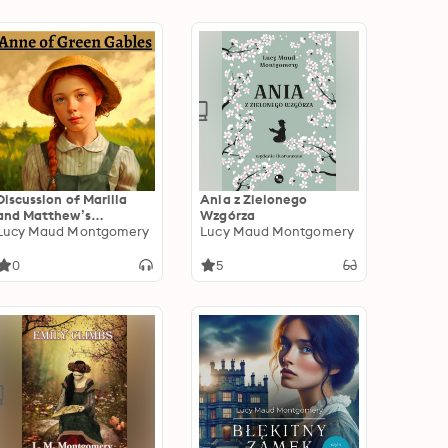
Discussion of Marilla
Ania z Zielonego
and Matthew’s
Wzgórza
Parenting Styles
Lucy Maud Montgomery
Lucy Maud Montgomery
0
5