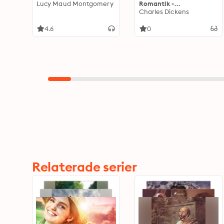
Lucy Maud Montgomery
Romantik -
Meisterwerke, die man
Charles Dickens
kennen muss: Epische
Liebesdramen und
4.6
0
große Erwartungen in
zeitlosen Geschichten
Relaterade serier