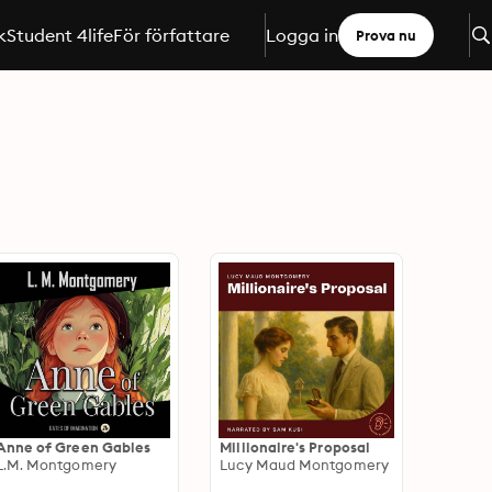
k
Student 4life
För författare
Logga in
Prova nu
Anne of Green Gables
Millionaire's Proposal
L.M. Montgomery
Lucy Maud Montgomery