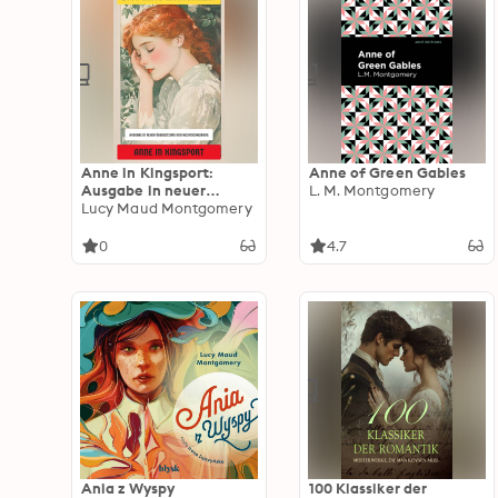
Anne in Kingsport:
Anne of Green Gables
Ausgabe in neuer
L. M. Montgomery
Übersetzung und
Lucy Maud Montgomery
Rechtschreibung
0
4.7
Ania z Wyspy
100 Klassiker der