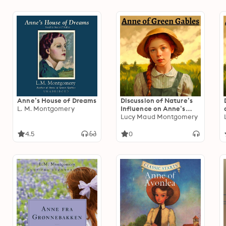
Anne’s House of Dreams
Discussion of Nature’s
L. M. Montgomery
Influence on Anne’s
Character
Lucy Maud Montgomery
4.5
0