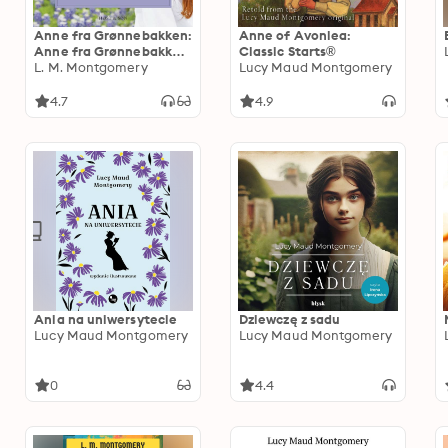
Anne fra Grønnebakken:
Anne of Avonlea:
Anne fra Grønnebakken
Classic Starts®
1
L. M. Montgomery
Lucy Maud Montgomery
4.7
4.9
Ania na uniwersytecie
Dziewczę z sadu
Lucy Maud Montgomery
Lucy Maud Montgomery
0
4.4