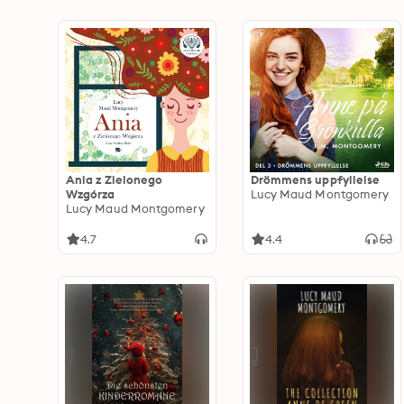
Ania z Zielonego
Drömmens uppfyllelse
Wzgórza
Lucy Maud Montgomery
Lucy Maud Montgomery
4.7
4.4