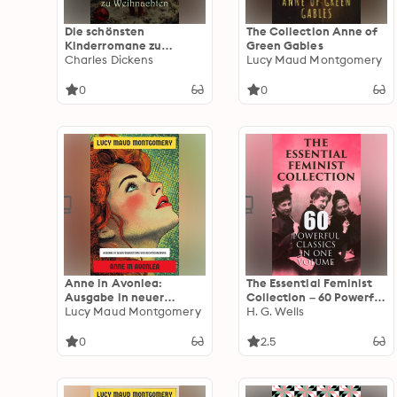
Die schönsten
The Collection Anne of
Kinderromane zu
Green Gables
Weihnachten: Der
Charles Dickens
Lucy Maud Montgomery
kleine Prinz, Peter Pan,
Kleine Frauen, Black
0
0
Beauty, Anne auf Green
Gables, Oliver Twist,
Heidi, Der kleine Lord
Anne in Avonlea:
The Essential Feminist
Ausgabe in neuer
Collection – 60 Powerful
Übersetzung und
Lucy Maud Montgomery
Classics in One Volume:
H. G. Wells
Rechtschreibung
Including 100+
Biographies & Memoirs
0
2.5
of the Most Influential
Women in History