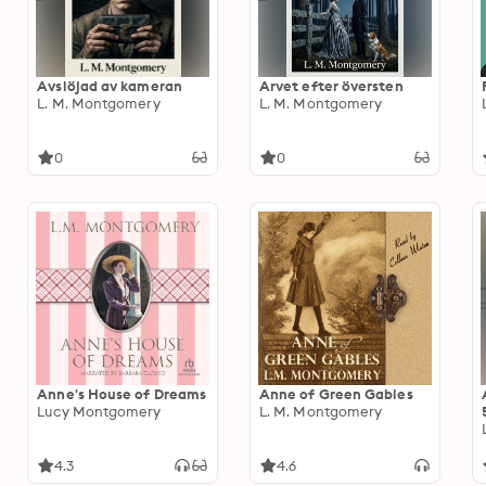
Avslöjad av kameran
Arvet efter översten
L. M. Montgomery
L. M. Montgomery
0
0
Anne's House of Dreams
Anne of Green Gables
Lucy Montgomery
L. M. Montgomery
4.3
4.6