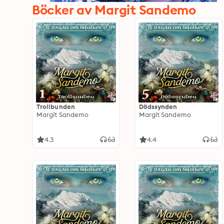
Böcker av Margit Sandemo
Trollbunden
Dödssynden
Margit Sandemo
Margit Sandemo
4.3
4.4