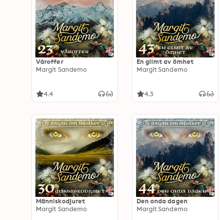
Våroffer
En glimt av ömhet
Margit Sandemo
Margit Sandemo
4.4
4.3
Människodjuret
Den onda dagen
Margit Sandemo
Margit Sandemo