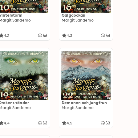
Vinterstorm
Galgdockan
Margit Sandemo
Margit Sandemo
4.3
4.3
Drakens tänder
Demonen och jungfrun
Margit Sandemo
Margit Sandemo
4.4
4.5