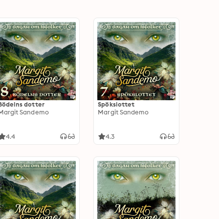
Bödelns dotter
Spökslottet
Margit Sandemo
Margit Sandemo
4.4
4.3