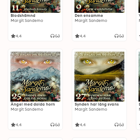
Blodshämnd
Den ensamme
Margit Sandemo
Margit Sandemo
4.4
4.4
Ängel med dolda horn
Synden har lång svans
Margit Sandemo
Margit Sandemo
4.4
4.4