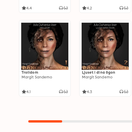
4.4
4.2
Trolldom
Ljuset i dina ögon
Margit Sandemo
Margit Sandemo
4.1
4.3