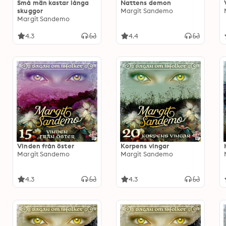
Små män kastar långa
Nattens demon
skuggor
Margit Sandemo
Margit Sandemo
4.3
4.4
Vinden från öster
Korpens vingar
Margit Sandemo
Margit Sandemo
4.3
4.3