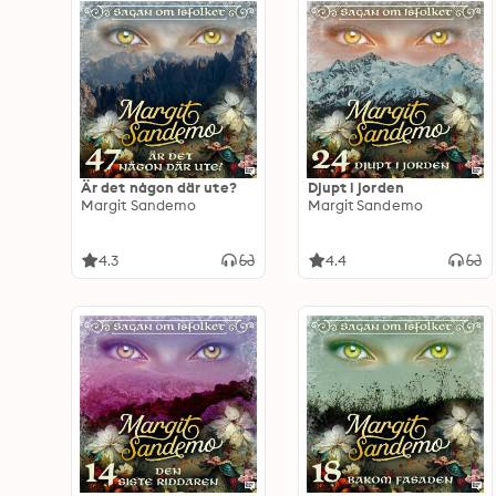
Är det någon där ute?
Djupt i jorden
Margit Sandemo
Margit Sandemo
4.3
4.4