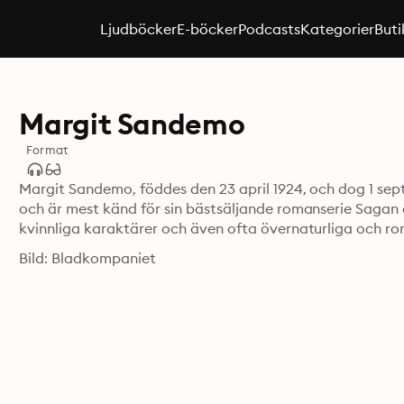
Ljudböcker
E-böcker
Podcasts
Kategorier
Buti
Margit Sandemo
Format
Margit Sandemo, föddes den 23 april 1924, och dog 1 sep
och är mest känd för sin bästsäljande romanserie Sagan o
kvinnliga karaktärer och även ofta övernaturliga och ro
Bild: Bladkompaniet