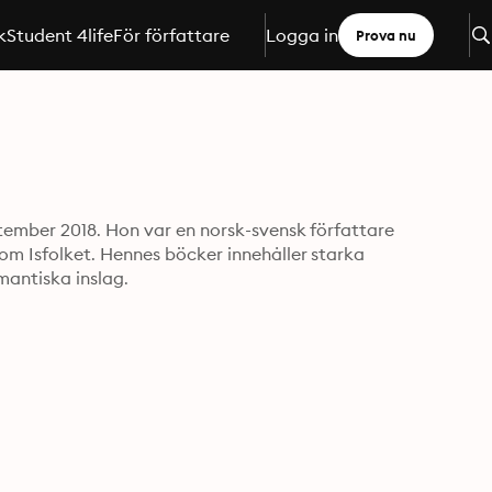
k
Student 4life
För författare
Logga in
Prova nu
tember 2018. Hon var en norsk-svensk författare 
m Isfolket. Hennes böcker innehåller starka 
mantiska inslag.