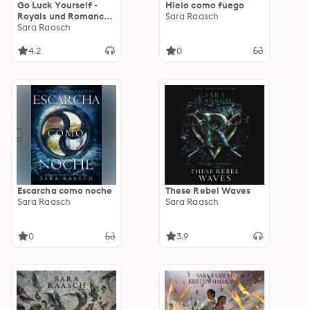
Go Luck Yourself -
Hielo como fuego
Royals und Romance,
Sara Raasch
Band 2 (Ungekürzte
Sara Raasch
Lesung)
4.2
0
Escarcha como noche
These Rebel Waves
Sara Raasch
Sara Raasch
0
3.9