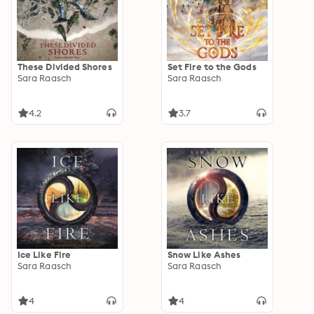
These Divided Shores
Set Fire to the Gods
Sara Raasch
Sara Raasch
4.2
3.7
Ice Like Fire
Snow Like Ashes
Sara Raasch
Sara Raasch
4
4