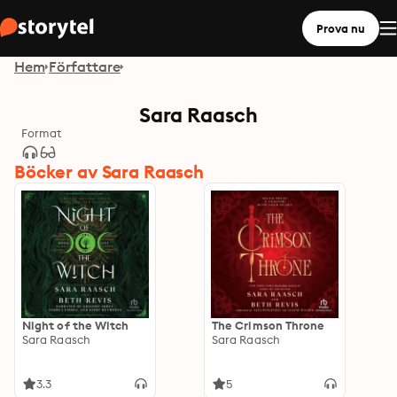
Prova nu
Hem
Författare
Sara Raasch
Format
Böcker av Sara Raasch
Night of the Witch
The Crimson Throne
Sara Raasch
Sara Raasch
3.3
5