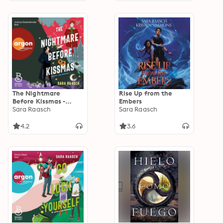
The Nightmare
Rise Up from the
Before Kissmas -
Embers
Royals und Romance,
Sara Raasch
Sara Raasch
Band 1 (Ungekürzte
Lesung)
4.2
3.6