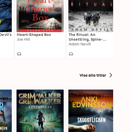
evil's
Heart-Shaped Box
The Ritual: An
NOS4
Joe Hill
Unsettling, Spine-
Joe Hi
Chilling Thriller, Now a
Adam Nevill
Major Film
Visa alla titlar