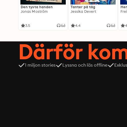
Den tysta handen
Tanter på tåg
Hem
Jonas Moström
Jessika Devert
Fre
3.5
4.4
4
Därför kom
1 miljon stories
Lyssna och läs offline
Exklu