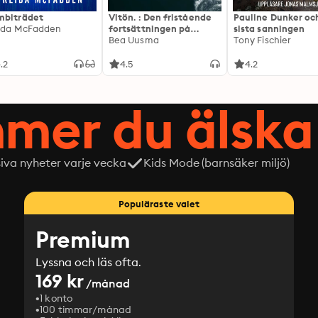
biträdet
Vitön. : Den fristående
Pauline Dunker oc
ida McFadden
fortsättningen på
sista sanningen
Expeditionen
Bea Uusma
Tony Fischier
.2
4.5
4.2
mer du älska 
siva nyheter varje vecka
Kids Mode (barnsäker miljö)
Populäraste valet
Premium
Lyssna och läs ofta.
169 kr
/månad
1 konto
100 timmar/månad