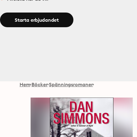
Starta erbjudandet
Hem
Böcker
Spänningsromaner