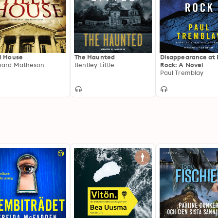
l House
The Haunted
Disappearance at D
hard Matheson
Bentley Little
Rock: A Novel
Paul Tremblay