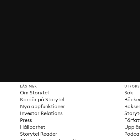
LÄS MER
UTFOR
Om Storytel
Sök
Karriär på Storytel
Böcke
Nya appfunktioner
Bokser
Investor Relations
Storyt
Press
Förfat
Hållbarhet
Upplä
Storytel Reader
Podca