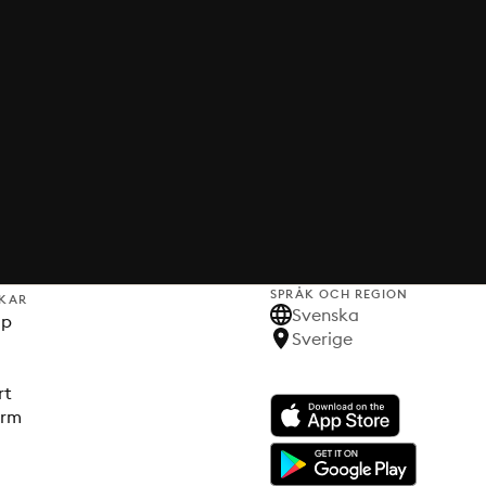
SPRÅK OCH REGION
KAR
Svenska
lp
Sverige
rt
orm