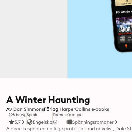
A Winter Haunting
Av
Dan Simmons
Förlag
HarperCollins e-books
298 betyg
Språk
Format
Kategori
3.7
Engelska
Spänningsromaner
A once-respected college professor and novelist, Dale 