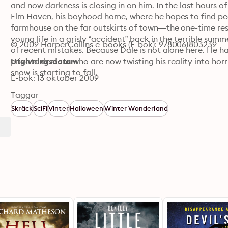
and now darkness is closing in on him. In the last hours o
Elm Haven, his boyhood home, where he hopes to find peac
farmhouse on the far outskirts of town—the one-time resid
young life in a grisly “accident” back in the terrible summ
© 2009 HarperCollins e-books (E-bok): 9780061803239
of recent mistakes. Because Dale is not alone here. He h
private demons who are now twisting his reality into horr
Utgivningsdatum
snow is starting to fall.
E-bok: 13 oktober 2009
Taggar
Skräck
SciFi
Vinter
Halloween
Winter Wonderland