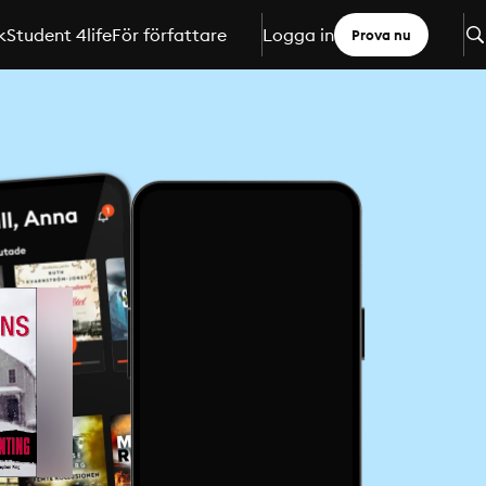
k
Student 4life
För författare
Logga in
Prova nu