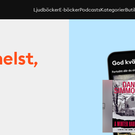
Ljudböcker
E-böcker
Podcasts
Kategorier
Buti
elst,