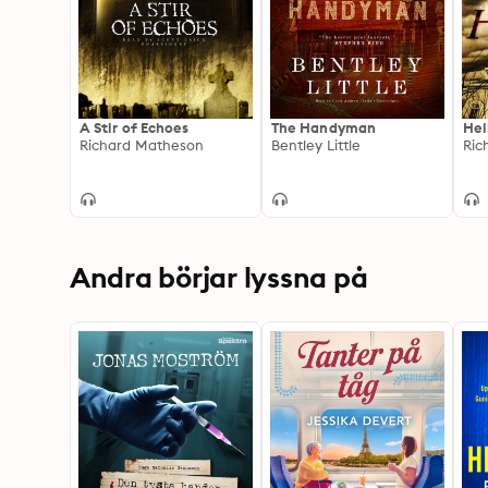
A Stir of Echoes
The Handyman
Hel
Richard Matheson
Bentley Little
Ric
Andra börjar lyssna på