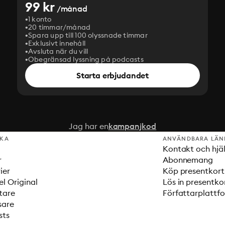
99 kr
/månad
1 konto
20 timmar/månad
Spara upp till 100 olyssnade timmar
Exklusivt innehåll
Avsluta när du vill
Obegränsad lyssning på podcasts
Starta erbjudandet
Jag har en
kampanjkod
SKA
ANVÄNDBARA LÄN
Kontakt och hjä
r
Abonnemang
ier
Köp presentkort
el Original
Lös in presentko
tare
Författarplattf
sare
sts