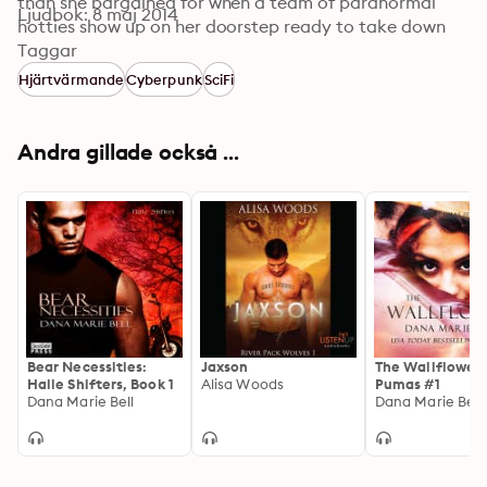
than she bargained for when a team of paranormal 
Ljudbok: 8 maj 2014
hotties show up on her doorstep ready to take down 
the Corporation. One, in particular, is able to get under 
Taggar
her skin, both aggravating and exciting her in ways she 
Hjärtvärmande
Cyberpunk
SciFi
can’t explain.
Andra gillade också ...
Bear Necessities:
Jaxson
The Wallflower:
Halle Shifters, Book 1
Alisa Woods
Pumas #1
Dana Marie Bell
Dana Marie Bell