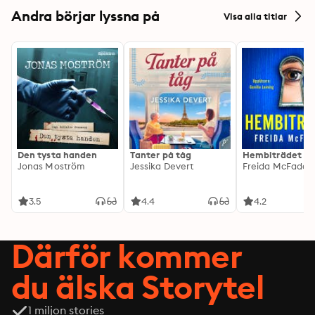
Andra börjar lyssna på
Visa alla titlar
Den tysta handen
Tanter på tåg
Hembiträdet
Jonas Moström
Jessika Devert
Freida McFadde
3.5
4.4
4.2
Därför kommer
du älska Storytel
1 miljon stories