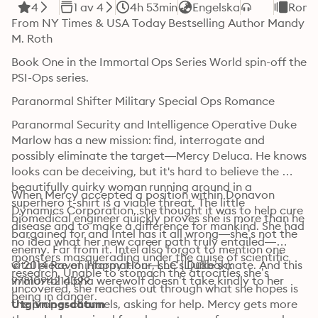
4
1 av 4
4h 53min
Engelska
Roma
From NY Times & USA Today Bestselling Author Mandy 
M. Roth
Book One in the Immortal Ops Series World spin-off the 
PSI-Ops series.
Paranormal Shifter Military Special Ops Romance
Paranormal Security and Intelligence Operative Duke 
Marlow has a new mission: find, interrogate and 
possibly eliminate the target—Mercy Deluca. He knows 
looks can be deceiving, but it's hard to believe the 
beautifully quirky woman running around in a 
When Mercy accepted a position within Donavon 
superhero t-shirt is a viable threat. The little 
Dynamics Corporation, she thought it was to help cure 
biomedical engineer quickly proves she is more than he 
disease and to make a difference for mankind. She had 
bargained for and Intel has it all wrong—she’s not the 
no idea what her new career path truly entailed—
enemy. Far from it. Intel also forgot to mention one 
monsters masquerading under the guise of scientific 
vital piece of information—she’s Duke’s mate. And this 
© 2014 Raven Happy Hour, LLC (Ljudbok): 
research. Unable to stomach the atrocities she’s 
immortal alpha werewolf doesn’t take kindly to her 
9781094214399
uncovered, she reaches out through what she hopes is 
being in danger.
the proper channels, asking for help. Mercy gets more 
Utgivningsdatum