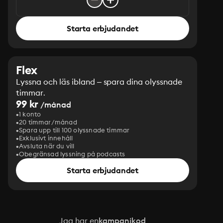
Starta erbjudandet
Flex
Lyssna och läs ibland – spara dina olyssnade
timmar.
99 kr
/månad
1 konto
20 timmar/månad
Spara upp till 100 olyssnade timmar
Exklusivt innehåll
Avsluta när du vill
Obegränsad lyssning på podcasts
Starta erbjudandet
Jag har en
kampanjkod