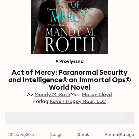
Provlyssna
Act of Mercy: Paranormal Security
and Intelligence® an Immortal Ops®
World Novel
Av
Mandy M. Roth
Med
Mason Lloyd
Förlag
Raven Happy Hour, LLC
201 betyg
Serier
Längd
Språk
Format
Kategori