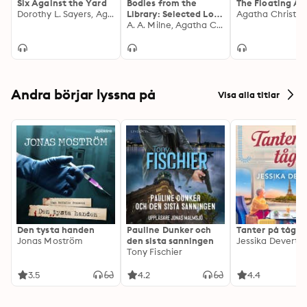
Six Against the Yard
Bodies from the
The Floating Ad
Dorothy L. Sayers, Agatha Christie, Freeman Wills Crofts, Margery Allingham, The Detection Club, Ronald Knox
Library: Selected Lost
Tales of Mystery and
A. A. Milne, Agatha Christie, Georgette Heyer, Christianna Brand
Suspense by Masters
of the Golden Age
Andra börjar lyssna på
Visa alla titlar
Den tysta handen
Pauline Dunker och
Tanter på tåg
Jonas Moström
den sista sanningen
Jessika Devert
Tony Fischier
3.5
4.2
4.4