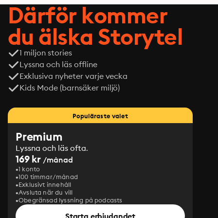
Därför kommer
du älska Storytel
1 miljon stories
Lyssna och läs offline
Exklusiva nyheter varje vecka
Kids Mode (barnsäker miljö)
Populäraste valet
Premium
Lyssna och läs ofta.
169 kr
/månad
1 konto
100 timmar/månad
Exklusivt innehåll
Avsluta när du vill
Obegränsad lyssning på podcasts
Starta erbjudandet