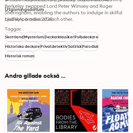
Berkeley swapped Lord Peter Wimsey and Roger 
Utgivningsdatum
Sheringham, enabling the authors to indulge in skilful 
and sly parodies of each other.
Ljudbok: 6 mars 2020
Taggar
Skottland
Mysterium
Deckarklassiker
Polisdeckare
Historiska deckare
Privatdetektiv
Satirisk
Parodisk
Historisk roman
Andra gillade också ...