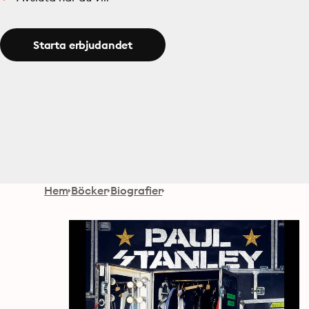
Starta erbjudandet
Hem
Böcker
Biografier