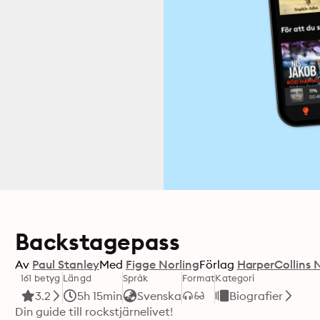
Backstagepass
Av
Paul Stanley
Med
Figge Norling
Förlag
HarperCollins 
161 betyg
Längd
Språk
Format
Kategori
3.2
5h 15min
Svenska
Biografier
Din guide till rockstjärnelivet! 