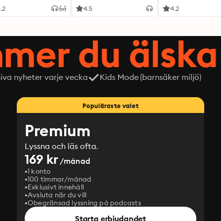
.2
4.5
4.2
mer du älska 
siva nyheter varje vecka
Kids Mode (barnsäker miljö)
Populäraste valet
Premium
Lyssna och läs ofta.
169 kr
/månad
1 konto
100 timmar/månad
Exklusivt innehåll
Avsluta när du vill
Obegränsad lyssning på podcasts
Starta erbjudandet