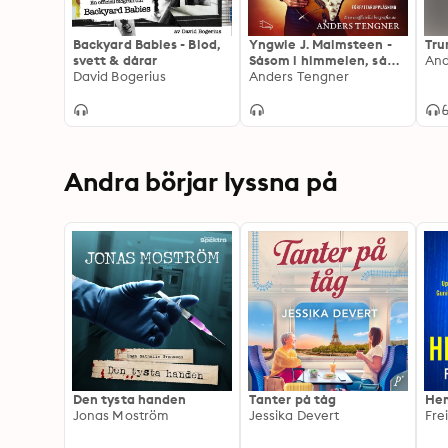
Backyard Babies - Blod,
Yngwie J. Malmsteen -
Tru
svett & dårar
Såsom i himmelen, så
And
David Bogerius
ock på jorden
Anders Tengner
Andra börjar lyssna på
Den tysta handen
Tanter på tåg
Hem
Jonas Moström
Jessika Devert
Fre