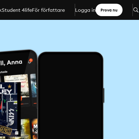
k
Student 4life
För författare
Logga in
Prova nu