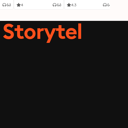
4
4.3
3.8
Storytel