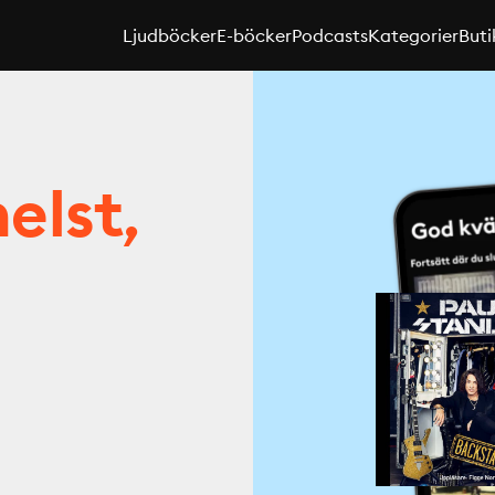
Ljudböcker
E-böcker
Podcasts
Kategorier
Buti
elst,