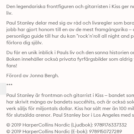
Den legendariska frontfiguren och gitarristen i Kiss ger nu 
liv. 
Paul Stanley delar med sig av råd och livsregler som bara 
jobb har gjort honom till en av de mest framgångsrika – 
personliga guide till hur du kan ”rock’n’roll all night and
förlora dig själv.
Du får en unik inblick i Pauls liv och den sanna historien 
Boken innehåller också privata fyrfärgsbilder som aldrig v
fans!
Förord av Jonna Bergh.
***
Paul Stanley är frontman och gitarrist i Kiss – bandet s
har skrivit många av bandets succéhits, och är också so
verk säljs för miljontals dollar. Kiss har sålt mer än 100 m
för slutsålda arenor. Paul Stanley bor i Los Angeles med si
© 2019 HarperCollins Nordic (Ljudbok): 9789176337332
© 2019 HarperCollins Nordic (E-bok): 9789150727289