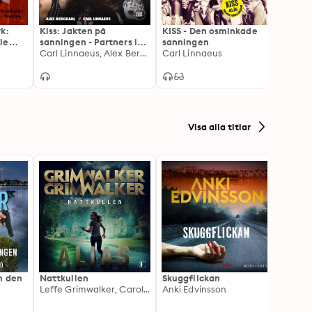
k:
Kiss: Jakten på
KISS - Den osminkade
Inte i 
ie
sanningen - Partners in
sanningen
Guns N
Crime
Carl Linnaeus, Alex Bergdahl
Carl Linnaeus
Hårdr
Mick 
gigant
Visa alla titlar
h den
Nattkullen
Skuggflickan
Skärgå
Leffe Grimwalker, Caroline Grimwalker
Anki Edvinsson
Marie