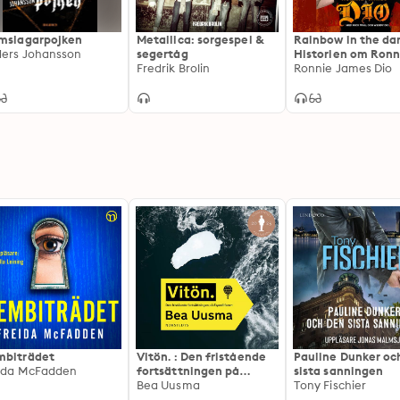
mslagarpojken
Metallica: sorgespel &
Rainbow in the dar
ers Johansson
segertåg
Historien om Ronn
Fredrik Brolin
James Dio
Ronnie James Dio
biträdet
Vitön. : Den fristående
Pauline Dunker oc
ida McFadden
fortsättningen på
sista sanningen
Expeditionen
Bea Uusma
Tony Fischier