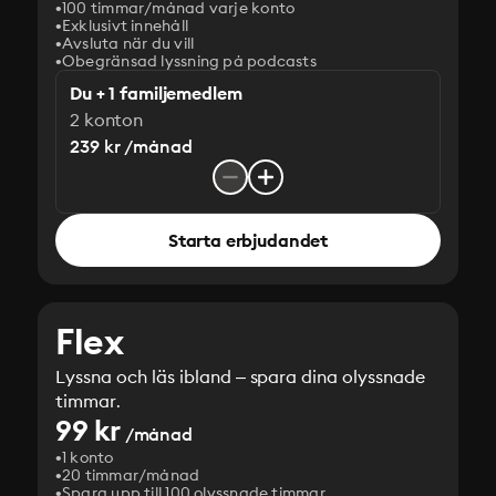
100 timmar/månad varje konto
Exklusivt innehåll
Avsluta när du vill
Obegränsad lyssning på podcasts
Du + 1 familjemedlem
2 konton
239 kr /månad
Starta erbjudandet
Flex
Lyssna och läs ibland – spara dina olyssnade
timmar.
99 kr
/månad
1 konto
20 timmar/månad
Spara upp till 100 olyssnade timmar