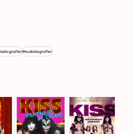
isbiografier
Musikbiografier