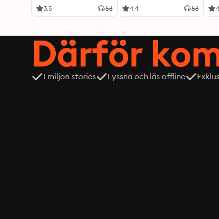
3.5
4.4
4
Därför kom
1 miljon stories
Lyssna och läs offline
Exklu