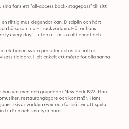
sina fans ett ”all-access back- stagepass” till sitt 
en riktig musiklegendar kan. Disciplin och hårt 
och hälsosamma – i rockvärlden. Här är hans 
 party every day” – utan att missa allt annat och 
om relationer, svåra perioder och vilda nätter. 
isats tidigare. Helt enkelt ett måste för alla sanna 
om han var med och grundade i New York 1973. Han 
lomusiker, restaurangägare och konstnär. Hans 
iljoner skivor världen över och fortsätter att spela 
n fru Erin och sina fyra barn.