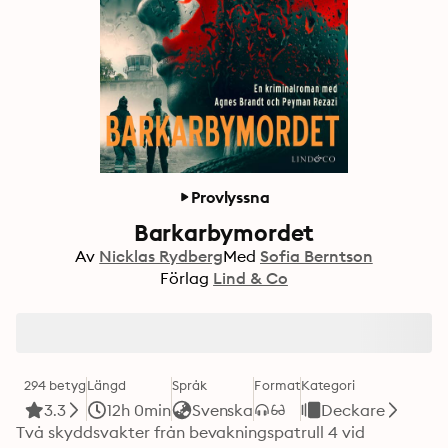
Provlyssna
Barkarbymordet
Av
Nicklas Rydberg
Med
Sofia Berntson
Förlag
Lind & Co
294 betyg
Längd
Språk
Format
Kategori
3.3
12h 0min
Svenska
Deckare
Två skyddsvakter från bevakningspatrull 4 vid 