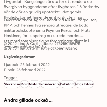
Livgardet i Kungsängen är ute för att rondera de 
övergivna byggnaderna efter flygbasen F 8 Barkarby 
när de gör en gruvlig upptäckt: i det gamla 
flygledartornet finner de en ihjälskjuten man.
Överstelöjtnant Agnes Brandt vid Riksmilitärpolisen, 
RMP, och hennes två seniora utredare, de båda 
militärpoliskaptenerna Peyman Rezazi och Mats 
Haskinen, får i uppdrag att utreda mordet.

Ett mord som visar sig ha förgreningar djupt in i 
© 2022 Lind & Co (Ljudbok): 9789180189675
Sveriges militära hjärta.
© 2022 Lind & Co (E-bok): 9789180183406
Utgivningsdatum
Ljudbok: 28 februari 2022
E-bok: 28 februari 2022
Taggar
Stockholm
Mord
Militärt
Polisdeckare
Debutant
Nagelbitare
Andra gillade också ...