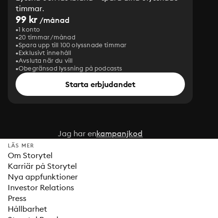
timmar.
99 kr
/månad
1 konto
20 timmar/månad
Spara upp till 100 olyssnade timmar
Exklusivt innehåll
Avsluta när du vill
Obegränsad lyssning på podcasts
Starta erbjudandet
Jag har en
kampanjkod
LÄS MER
Om Storytel
Karriär på Storytel
Nya appfunktioner
Investor Relations
Press
Hållbarhet