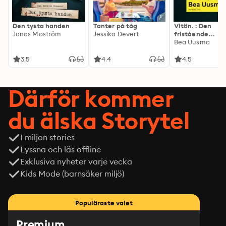
Den tysta handen
Tanter på tåg
Vitön. : Den
Jonas Moström
Jessika Devert
fristående
fortsättningen 
Bea Uusma
Expeditionen
3.5
4.4
4.5
Därför kommer
du älska Storytel
1 miljon stories
Lyssna och läs offline
Exklusiva nyheter varje vecka
Kids Mode (barnsäker miljö)
Populäraste valet
Premium