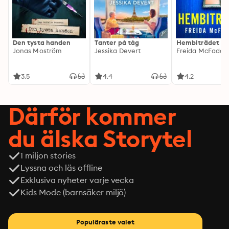
Den tysta handen
Tanter på tåg
Hembiträdet
Jonas Moström
Jessika Devert
Freida McFadde
3.5
4.4
4.2
Därför kommer
du älska Storytel
1 miljon stories
Lyssna och läs offline
Exklusiva nyheter varje vecka
Kids Mode (barnsäker miljö)
Populäraste valet