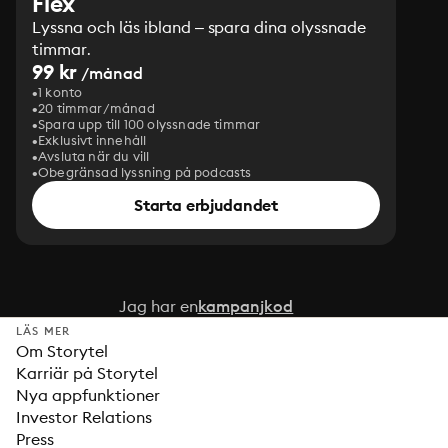
Flex
Lyssna och läs ibland – spara dina olyssnade
timmar.
99 kr
/månad
1 konto
20 timmar/månad
Spara upp till 100 olyssnade timmar
Exklusivt innehåll
Avsluta när du vill
Obegränsad lyssning på podcasts
Starta erbjudandet
Jag har en
kampanjkod
LÄS MER
Om Storytel
Karriär på Storytel
Nya appfunktioner
Investor Relations
Press