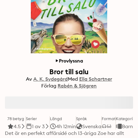
Provlyssna
Bror till salu
Av
A. K. Sydegård
Med
Ella Schartner
Förlag
Rabén & Sjögren
78 betyg
Serier
Längd
Språk
Format
Kategori
4.5
1 av 3
4h 12min
Svenska
Barn
Det är en perfekt affärsidé och 13-åriga Zoe har allt 