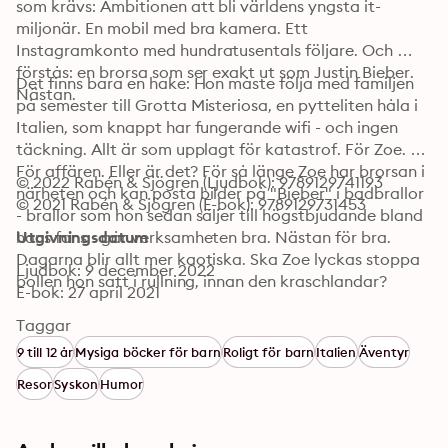
som krävs: Ambitionen att bli världens yngsta it-
miljonär. En mobil med bra kamera. Ett 
Instagramkonto med hundratusentals följare. Och 
förstås: en brorsa som ser exakt ut som Justin Bieber. 
Det finns bara en hake: Hon måste följa med familjen 
Nästan.
på semester till Grotta Misteriosa, en pytteliten håla i 
Italien, som knappt har fungerande wifi - och ingen 
täckning. Allt är som upplagt för katastrof. För Zoe. 
För affären. Eller är det? För så länge Zoe har brorsan i 
© 2022 Rabén & Sjögren (Ljudbok): 9789129741193
närheten och kan posta bilder på "Bieber" i badbrallor 
© 2021 Rabén & Sjögren (E-bok): 9789129731453
- brallor som hon sedan säljer till högstbjudande bland 
hans fans - går verksamheten bra. Nästan för bra. 
Utgivningsdatum
Dagarna blir allt mer kaotiska. Ska Zoe lyckas stoppa 
Ljudbok: 9 december 2022
bollen hon satt i rullning, innan den kraschlandar?
E-bok: 27 april 2021
Taggar
9 till 12 år
Mysiga böcker för barn
Roligt för barn
Italien
Äventyr
Resor
Syskon
Humor