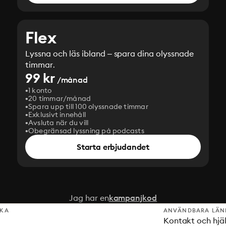
Flex
Lyssna och läs ibland – spara dina olyssnade
timmar.
99 kr
/månad
1 konto
20 timmar/månad
Spara upp till 100 olyssnade timmar
Exklusivt innehåll
Avsluta när du vill
Obegränsad lyssning på podcasts
Starta erbjudandet
Jag har en
kampanjkod
SKA
ANVÄNDBARA LÄN
Kontakt och hjä