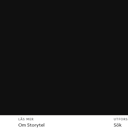
LÄS MER
UTFOR
Om Storytel
Sök