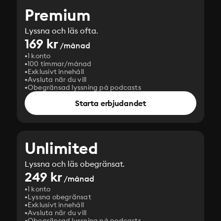
Premium
Lyssna och läs ofta.
169 kr
/månad
1 konto
100 timmar/månad
Exklusivt innehåll
Avsluta när du vill
Obegränsad lyssning på podcasts
Starta erbjudandet
Unlimited
Lyssna och läs obegränsat.
249 kr
/månad
1 konto
Lyssna obegränsat
Exklusivt innehåll
Avsluta när du vill
Obegränsad lyssning på podcasts