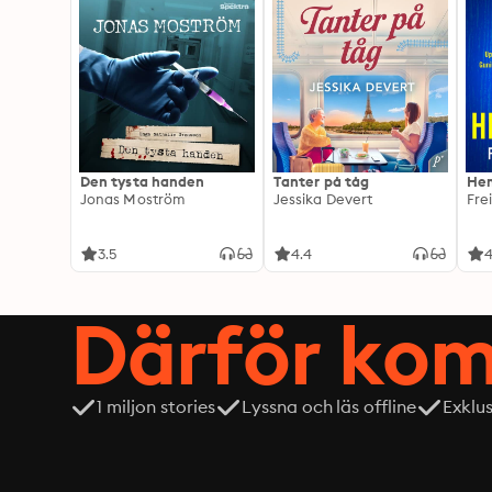
Den tysta handen
Tanter på tåg
Hem
Jonas Moström
Jessika Devert
Fre
3.5
4.4
4
Därför kom
1 miljon stories
Lyssna och läs offline
Exklu