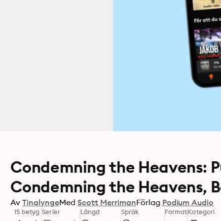
Condemning the Heavens: Pu
Condemning the Heavens, Bo
Av
Tinalynge
Med
Scott Merriman
Förlag
Podium Audio
15 betyg
Serier
Längd
Språk
Format
Kategori