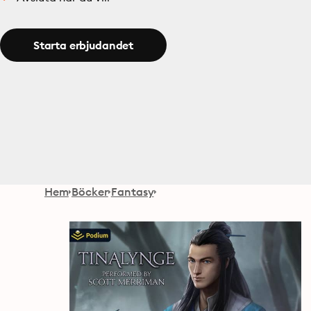
Starta erbjudandet
Hem
Böcker
Fantasy