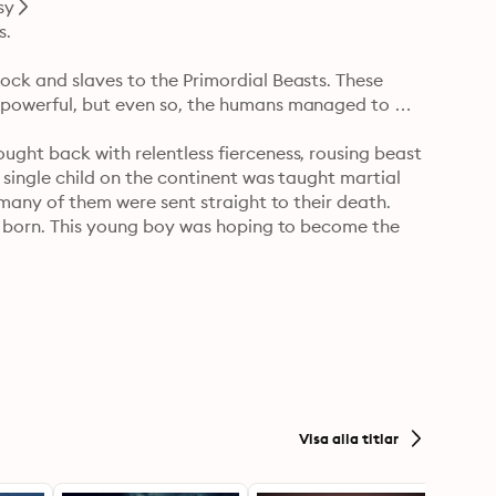
sy
.

ock and slaves to the Primordial Beasts. These 
 powerful, but even so, the humans managed to 
ght back with relentless fierceness, rousing beast 
 single child on the continent was taught martial 
 many of them were sent straight to their death.

as born. This young boy was hoping to become the 
that his talent was so poor that he could not 
ituation, a life changing event occurred which would 
d his limits and grow to become a legend.

army for the sake of fighting the Primordial Beasts.

you and your brothers' lives.This year another 
 where they will be trained to become real 
Visa alla titlar
and expectations for their future, all of them 
ncestors proud.
