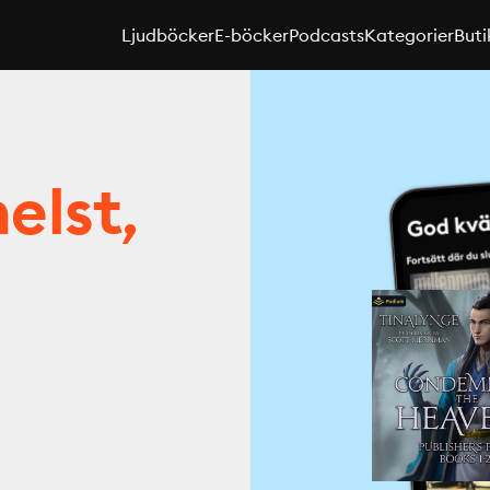
Ljudböcker
E-böcker
Podcasts
Kategorier
Buti
elst,