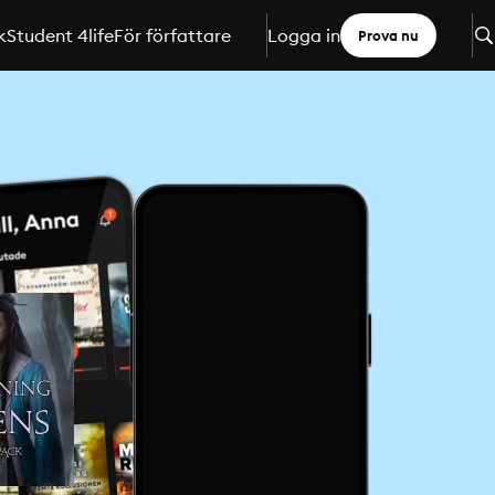
k
Student 4life
För författare
Logga in
Prova nu