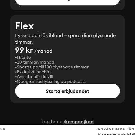
Flex
Lyssna och läs ibland – spara dina olyssnade
timmar.
99 kr
/månad
1 konto
20 timmar/månad
Spara upp till 100 olyssnade timmar
Exklusivt innehåll
Avsluta när du vill
Obegränsad lyssning på podcasts
Starta erbjudandet
Jag har en
kampanjkod
SKA
ANVÄNDBARA LÄN