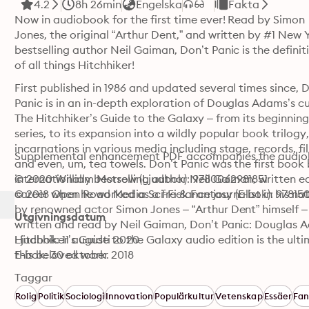
4.2
8h 26min
Engelska
Fakta
Now in audiobook for the first time ever! Read by Simon

Jones, the original “Arthur Dent,” and written by #1 New 
bestselling author Neil Gaiman, Don’t Panic is the definiti
of all things Hitchhiker!
First published in 1986 and updated several times since, D
Panic is in an in-depth exploration of Douglas Adams’s c
The Hitchhiker’s Guide to the Galaxy – from its beginning
series, to its expansion into a wildly popular book trilogy
incarnations in various media including stage, records, f
Supplemental enhancement PDF accompanies the audio
and even, um, tea towels. Don’t Panic was the first book 
internationally bestselling author Neil Gaiman, written earl
© 2020 William Morrow (Ljudbok): 9780062981851
career when he worked as a freelance journalist in his na
© 2018 Open Road Media Sci-Fi & Fantasy (E-bok): 97815
by renowned actor Simon Jones – “Arthur Dent” himself – 
Utgivningsdatum
written and read by Neil Gaiman, Don’t Panic: Douglas 
Hitchhiker’s Guide to the Galaxy audio edition is the ulti
Ljudbok: 11 augusti 2020
this beloved work.
E-bok: 30 oktober 2018
Taggar
Rolig
Politik
Sociologi
Innovation
Populärkultur
Vetenskap
Essäer
Fan