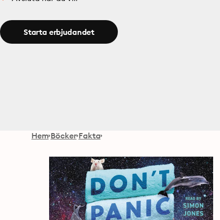
Starta erbjudandet
Hem
Böcker
Fakta