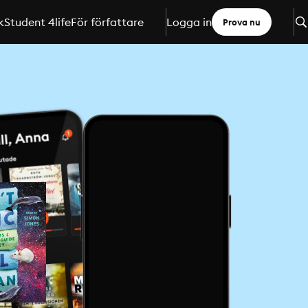
k
Student 4life
För författare
Logga in
Prova nu