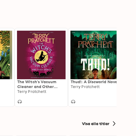
The Witch's Vacuum
Thud!: A Discworld Novel
Unsee
Cleaner and Other
Terry Pratchett
Terry 
Stories
Terry Pratchett
Visa alla titlar