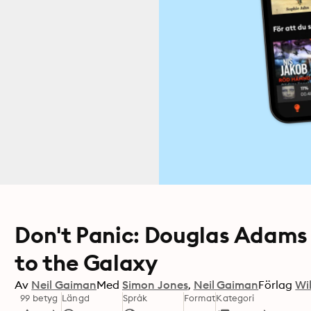
Don't Panic: Douglas Adams 
to the Galaxy
Av
Neil Gaiman
Med
Simon Jones
Neil Gaiman
Förlag
Wi
99 betyg
Längd
Språk
Format
Kategori