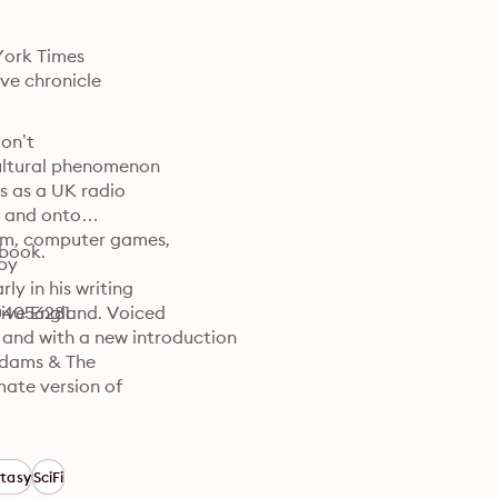
York Times

ve chronicle

on’t

ultural phenomenon

s as a UK radio

, and onto

ilm, computer games,

book.
by

y in his writing

tive England. Voiced

04056281
and with a new introduction

Adams & The

mate version of

tasy
SciFi