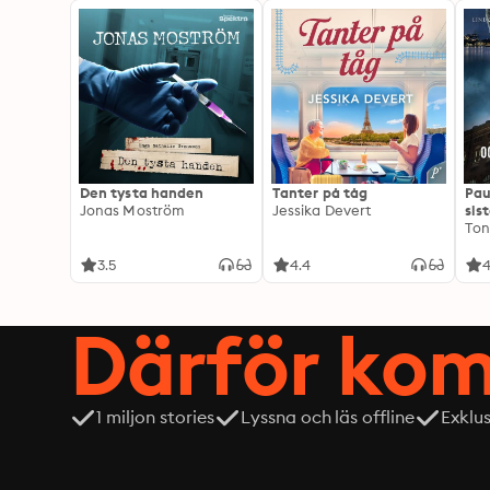
Den tysta handen
Tanter på tåg
Pau
Jonas Moström
Jessika Devert
sis
Ton
3.5
4.4
4
Därför kom
1 miljon stories
Lyssna och läs offline
Exklu