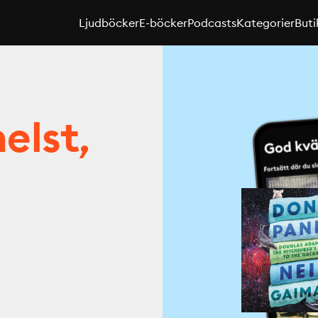
Ljudböcker
E-böcker
Podcasts
Kategorier
Buti
elst,