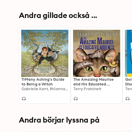
Andra gillade också ...
Tiffany Aching's Guide
The Amazing Maurice
Goi
to Being a Witch
and His Educated
Dis
Gabrielle Kent, Rhianna Pratchett
Rodents
Terry Pratchett
Ter
Andra börjar lyssna på