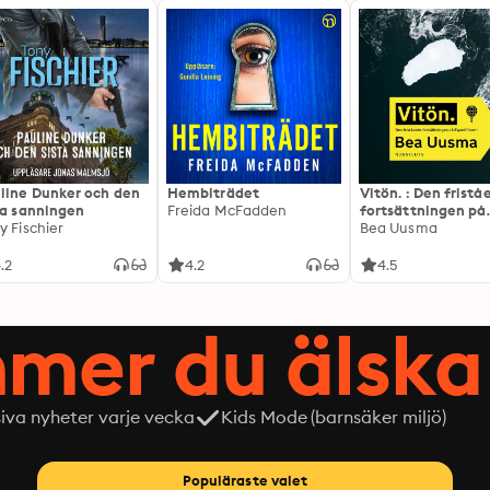
line Dunker och den
Hembiträdet
Vitön. : Den frist
ta sanningen
Freida McFadden
fortsättningen på
y Fischier
Expeditionen
Bea Uusma
.2
4.2
4.5
mer du älska 
siva nyheter varje vecka
Kids Mode (barnsäker miljö)
Populäraste valet