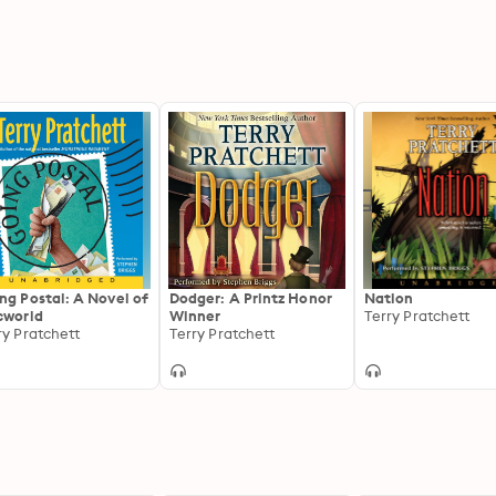
ng Postal: A Novel of
Dodger: A Printz Honor
Nation
cworld
Winner
Terry Pratchett
ry Pratchett
Terry Pratchett