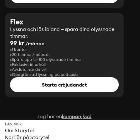
Flex
Lyssna och läs ibland – spara dina olyssnade
timmar.
99 kr
/månad
1 konto
20 timmar/månad
Spara upp till 100 olyssnade timmar
Exklusivt innehåll
Avsluta när du vill
Obegränsad lyssning på podcasts
Starta erbjudandet
Jag har en
kampanjkod
LÄS MER
Om Storytel
Karriär på Storytel