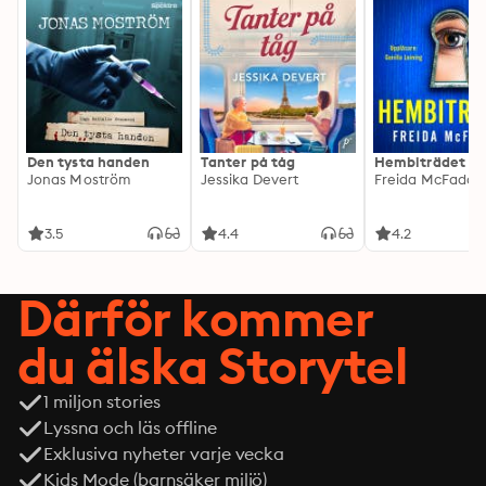
Den tysta handen
Tanter på tåg
Hembiträdet
Jonas Moström
Jessika Devert
Freida McFadde
3.5
4.4
4.2
Därför kommer
du älska Storytel
1 miljon stories
Lyssna och läs offline
Exklusiva nyheter varje vecka
Kids Mode (barnsäker miljö)