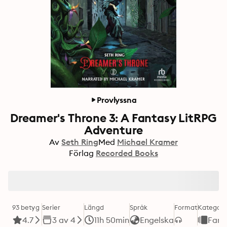
Provlyssna
Dreamer's Throne 3: A Fantasy LitRPG
Adventure
Av
Seth Ring
Med
Michael Kramer
Förlag
Recorded Books
93 betyg
Serier
Längd
Språk
Format
Kategori
4.7
3 av 4
11h 50min
Engelska
Fant