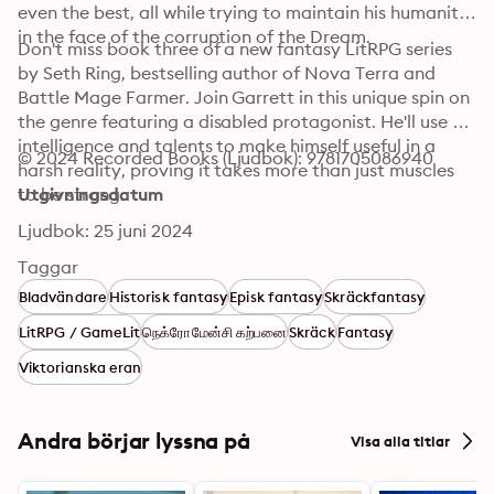
even the best, all while trying to maintain his humanity 
in the face of the corruption of the Dream.
Don't miss book three of a new fantasy LitRPG series 
by Seth Ring, bestselling author of Nova Terra and 
Battle Mage Farmer. Join Garrett in this unique spin on 
the genre featuring a disabled protagonist. He'll use his 
intelligence and talents to make himself useful in a 
© 2024 Recorded Books (Ljudbok): 9781705086940
harsh reality, proving it takes more than just muscles 
to be strong.
Utgivningsdatum
Ljudbok: 25 juni 2024
Taggar
Bladvändare
Historisk fantasy
Episk fantasy
Skräckfantasy
LitRPG / GameLit
நெக்ரோமேன்சி கற்பனை
Skräck
Fantasy
Viktorianska eran
Andra börjar lyssna på
Visa alla titlar