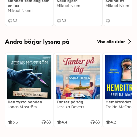
Mannen som dog som
Koka björn
Svålhålet
en lax
Mikael Niemi
Mikael Niemi
Mikael Niemi
Andra börjar lyssna på
Visa alla titlar
Den tysta handen
Tanter på tåg
Hembiträdet
Jonas Moström
Jessika Devert
Freida McFadde
3.5
4.4
4.2