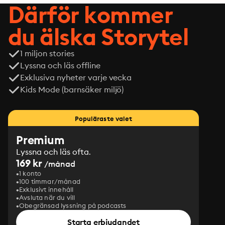
Därför kommer
du älska Storytel
1 miljon stories
Lyssna och läs offline
Exklusiva nyheter varje vecka
Kids Mode (barnsäker miljö)
Populäraste valet
Premium
Lyssna och läs ofta.
169 kr
/månad
1 konto
100 timmar/månad
Exklusivt innehåll
Avsluta när du vill
Obegränsad lyssning på podcasts
Starta erbjudandet