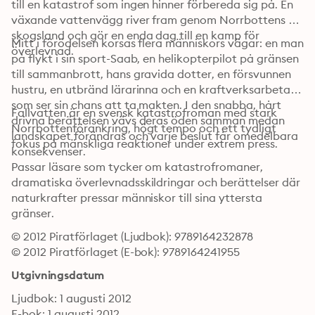
till en katastrof som ingen hinner förbereda sig på. En 
växande vattenvägg river fram genom Norrbottens 
skogsland och gör en enda dag till en kamp för 
Mitt i förödelsen korsas flera människors vägar: en man 
överlevnad.
på flykt i sin sport-Saab, en helikopterpilot på gränsen 
till sammanbrott, hans gravida dotter, en försvunnen 
hustru, en utbränd lärarinna och en kraftverksarbetare 
som ser sin chans att ta makten. I den snabba, hårt 
Fallvatten är en svensk katastrofroman med stark 
drivna berättelsen vävs deras öden samman medan 
Norrbottenförankring, högt tempo och ett tydligt 
landskapet förändras och varje beslut får omedelbara 
fokus på mänskliga reaktioner under extrem press.
konsekvenser.
Passar läsare som tycker om katastrofromaner, 
dramatiska överlevnadsskildringar och berättelser där 
naturkrafter pressar människor till sina yttersta 
gränser.
© 2012 Piratförlaget (Ljudbok): 9789164232878
© 2012 Piratförlaget (E-bok): 9789164241955
Utgivningsdatum
Ljudbok: 1 augusti 2012
E-bok: 1 augusti 2012