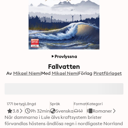
Provlyssna
Fallvatten
Av
Mikael Niemi
Med
Mikael Nemi
Förlag
Piratförlaget
1771 betyg
Längd
Språk
Format
Kategori
3.8
9h 32min
Svenska
Romaner
När dammarna i Lule älvs kraftsystem brister 
förvandlas höstens ändlösa regn i nordligaste Norrland 