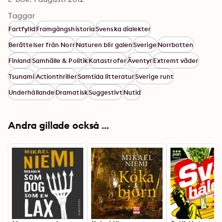
Taggar
Fartfylld
Framgångshistoria
Svenska dialekter
Berättelser från Norr
Naturen blir galen
Sverige
Norrbotten
Finland
Samhälle & Politik
Katastrofer
Äventyr
Extremt väder
Tsunami
Actionthriller
Samtida litteratur
Sverige runt
Underhållande
Dramatisk
Suggestivt
Nutid
Andra gillade också ...