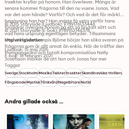
Insekter kryllar på honom. Han överlever. Många år 
senare kommer frågorna till den nu vuxne Jonas. Vad 
var det som hände? Varför? Och vad är det för märklig 
begåvning han har? Han måste få veta varför hans 
© 2015 Storyside (Ljudbok): 9789176133446
föräldrar övergav honom på ett så brutalt sätt och 
© 2021 Storyside (E-bok): 9789152146378
vad hans ursprung egentligen betyder. Tillsammans 
med sin bäste kompis Björne börjar han söka svaren på 
Utgivningsdatum
frågorna som är allt annat än enkla. När de träffar den 
Ljudbok: 15 maj 2015
framgångsrika och totalt kompromisslösa Nelly 
E-bok: 18 februari 2021
Josefsson märker de att hon och Jonas har mer 
gemensamt än de först anar. Även Jonas nya 
Taggar
arbetsgivare verkar veta mer om honom än han själv. 
Sverige
Stockholm
Mexiko
Twister
Insekter
Skandinaviska thrillers
Det visar sig att Jonas historia är en del av något 
Fängslande
Mystisk
Tänkvärd
Nagelbitare
Nutid
större. Något djupt obehagligt.
Andra gillade också ...