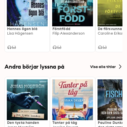
Hennes ögon blå
Förstfödd
De försvunna
Lisa Hågensen
Filip Alexanderson
Caroline Eriksso
Andra börjar lyssna på
Visa alla titlar
Den tysta handen
Tanter på tåg
Pauline Dunker 