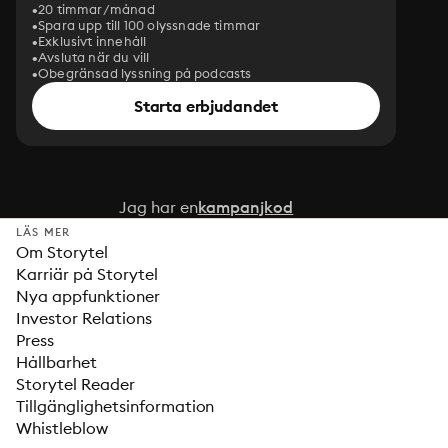
20 timmar/månad
Spara upp till 100 olyssnade timmar
Exklusivt innehåll
Avsluta när du vill
Obegränsad lyssning på podcasts
Starta erbjudandet
Jag har en
kampanjkod
LÄS MER
Om Storytel
Karriär på Storytel
Nya appfunktioner
Investor Relations
Press
Hållbarhet
Storytel Reader
Tillgänglighetsinformation
Whistleblow