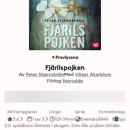
Provlyssna
Fjärilspojken
Av
Peter Stjernström
Med
Viktor Åkerblom
Förlag
Storyside
3401 betyg
Serier
Längd
Språk
Format
Kategori
3.6
1 av 3
12h 19min
Svenska
Spän
Ett spädbarn lämnas i skogen. Den lille pojken blöder. 