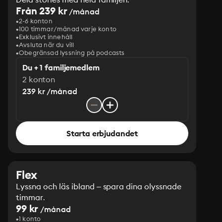
Från 239 kr
/månad
2-6 konton
100 timmar/månad varje konto
Exklusivt innehåll
Avsluta när du vill
Obegränsad lyssning på podcasts
Du + 1 familjemedlem
2 konton
239 kr /månad
Starta erbjudandet
Flex
Lyssna och läs ibland – spara dina olyssnade
timmar.
99 kr
/månad
1 konto