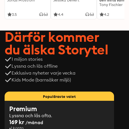
Jonas Moström
Jessika Devert
den sista sanni
Tony Fischier
3.5
4.4
4.2
Därför kommer
du älska Storytel
1 miljon stories
Lyssna och läs offline
Exklusiva nyheter varje vecka
Kids Mode (barnsäker miljö)
Populäraste valet
Premium
Lyssna och läs ofta.
169 kr
/månad
1 konto