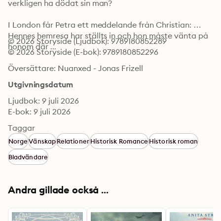
verkligen ha dödat sin man? 

I London får Petra ett meddelande från Christian: 
Hennes hemresa har ställts in och hon måste vänta på 
© 2026 Storyside (Ljudbok): 9789180852289
honom där ...
© 2026 Storyside (E-bok): 9789180852296
Översättare: Nuanxed - Jonas Frizell
Utgivningsdatum
Ljudbok: 9 juli 2026
E-bok: 9 juli 2026
Taggar
Norge
Vänskap
Relationer
Historisk Romance
Historisk roman
Bladvändare
Andra gillade också ...