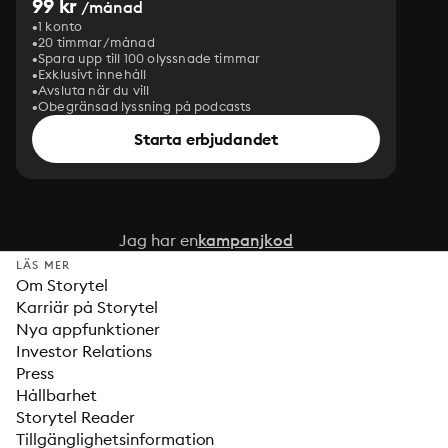
99 kr
/månad
1 konto
20 timmar/månad
Spara upp till 100 olyssnade timmar
Exklusivt innehåll
Avsluta när du vill
Obegränsad lyssning på podcasts
Starta erbjudandet
Jag har en
kampanjkod
LÄS MER
Om Storytel
Karriär på Storytel
Nya appfunktioner
Investor Relations
Press
Hållbarhet
Storytel Reader
Tillgänglighetsinformation