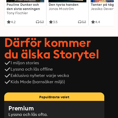
Pauline Dunker och
Den tysta handen
Tanter på tåg
den sista sanningen
Jonas Moström
Jessika Devert
Tony Fischier
4.2
3.5
4.4
Därför kommer
du älska Storytel
1 miljon stories
Lyssna och läs offline
Exklusiva nyheter varje vecka
Kids Mode (barnsäker miljö)
Populäraste valet
Premium
Lyssna och läs ofta.