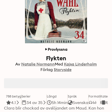
Provlyssna
Flykten
Av
Natalie Normann
Med
Kajsa Linderholm
Förlag
Storyside
788 betyg
Serier
Längd
Språk
Format
Katego
4.1
34 av 35
5h 14min
Svenska
Ro
Clara blir chockad av avslöjandet om Maud. Kan hon 