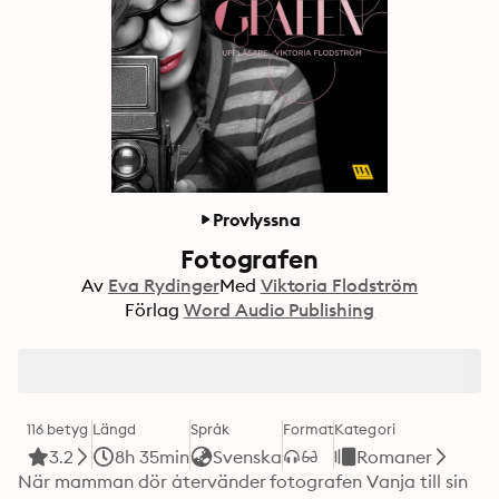
Provlyssna
Fotografen
Av
Eva Rydinger
Med
Viktoria Flodström
Förlag
Word Audio Publishing
116 betyg
Längd
Språk
Format
Kategori
3.2
8h 35min
Svenska
Romaner
När mamman dör återvänder fotografen Vanja till sin 