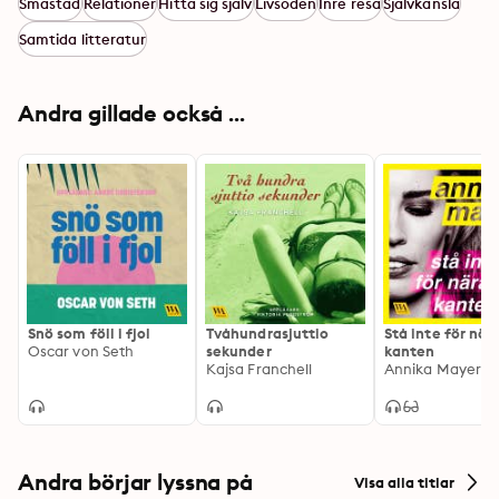
Småstad
Relationer
Hitta sig själv
Livsöden
Inre resa
Självkänsla
Samtida litteratur
Andra gillade också ...
Snö som föll i fjol
Tvåhundrasjuttio
Stå inte för när
Oscar von Seth
sekunder
kanten
Kajsa Franchell
Annika Mayer
Andra börjar lyssna på
Visa alla titlar