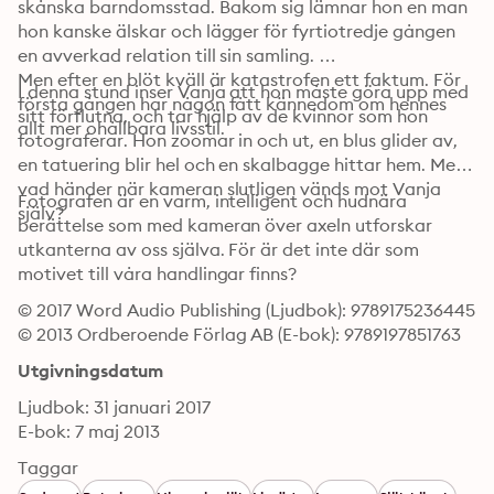
skånska barndomsstad. Bakom sig lämnar hon en man 
hon kanske älskar och lägger för fyrtiotredje gången 
en avverkad relation till sin samling. 

Men efter en blöt kväll är katastrofen ett faktum. För 
I denna stund inser Vanja att hon måste göra upp med 
första gången har någon fått kännedom om hennes 
sitt förflutna, och tar hjälp av de kvinnor som hon 
allt mer ohållbara livsstil. 
fotograferar. Hon zoomar in och ut, en blus glider av, 
en tatuering blir hel och en skalbagge hittar hem. Men 
vad händer när kameran slutligen vänds mot Vanja 
Fotografen är en varm, intelligent och hudnära 
själv?
berättelse som med kameran över axeln utforskar 
utkanterna av oss själva. För är det inte där som 
motivet till våra handlingar finns?
© 2017 Word Audio Publishing (Ljudbok): 9789175236445
© 2013 Ordberoende Förlag AB (E-bok): 9789197851763
Utgivningsdatum
Ljudbok: 31 januari 2017
E-bok: 7 maj 2013
Taggar