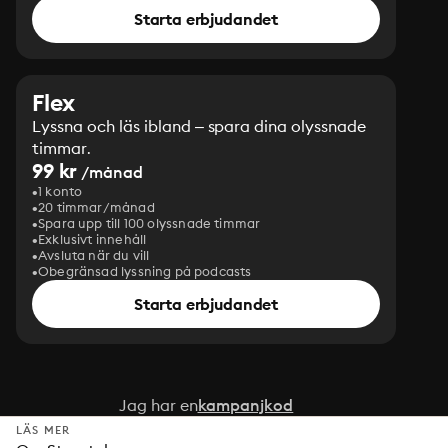
Starta erbjudandet
Flex
Lyssna och läs ibland – spara dina olyssnade
timmar.
99 kr
/månad
1 konto
20 timmar/månad
Spara upp till 100 olyssnade timmar
Exklusivt innehåll
Avsluta när du vill
Obegränsad lyssning på podcasts
Starta erbjudandet
Jag har en
kampanjkod
LÄS MER