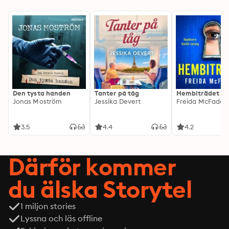
Den tysta handen
Tanter på tåg
Hembiträdet
Jonas Moström
Jessika Devert
Freida McFadde
3.5
4.4
4.2
Därför kommer
du älska Storytel
1 miljon stories
Lyssna och läs offline