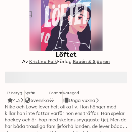
Löftet
Av
Kristina Falk
Förlag
Rabén & Sjögren
17 betyg
Språk
Format
Kategori
4.3
Svenska
Unga vuxna
Nike och Lowe lever helt olika liv. Hon hänger med 
killar hon inte fattar varför hon ens träffar. Han spelar 
hockey och är ihop med skolans snyggaste tjej. Men de 
har båda trassliga familjeförhållanden, de lever båda i 