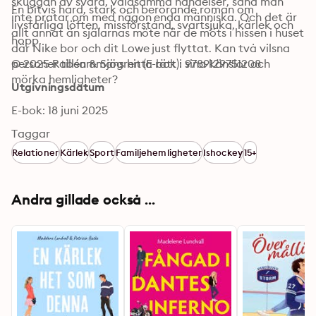
skuggan av svåra, våldsamma händelser, såna man 
En bitvis hård, stark och berörande roman om 
inte pratar om med någon enda människa. Och det är 
livsfarliga löften, missförstånd, svartsjuka, kärlek och 
allt annat än själarnas möte när de möts i hissen i huset 
hopp.
där Nike bor och dit Lowe just flyttat. Kan två vilsna 
personer tillsammans hitta rätt i sina känslor och 
© 2025 Rabén & Sjögren (E-bok): 9789129751208
mörka hemligheter?
Utgivningsdatum
E-bok: 18 juni 2025
Taggar
Relationer
Kärlek
Sport
Familjehemligheter
Ishockey
15+
Andra gillade också ...