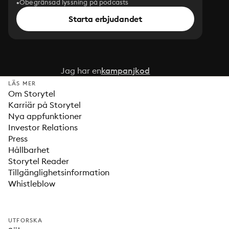
Obegränsad lyssning på podcasts
Starta erbjudandet
Jag har en
kampanjkod
LÄS MER
Om Storytel
Karriär på Storytel
Nya appfunktioner
Investor Relations
Press
Hållbarhet
Storytel Reader
Tillgänglighetsinformation
Whistleblow
UTFORSKA