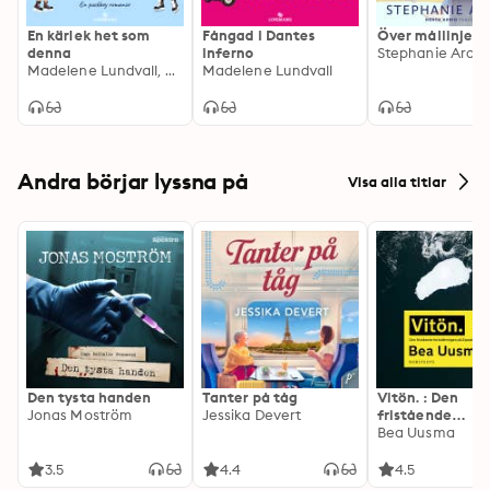
En kärlek het som
Fångad i Dantes
Över mållinjen
denna
inferno
Stephanie Arche
Madelene Lundvall, Patricia Buske
Madelene Lundvall
Andra börjar lyssna på
Visa alla titlar
Den tysta handen
Tanter på tåg
Vitön. : Den
Jonas Moström
Jessika Devert
fristående
fortsättningen 
Bea Uusma
Expeditionen
3.5
4.4
4.5