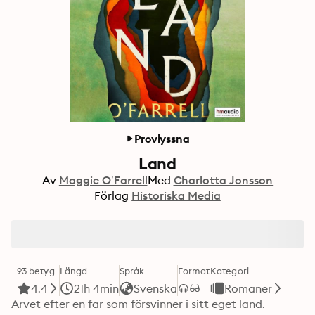
Provlyssna
Land
Av
Maggie O’Farrell
Med
Charlotta Jonsson
Förlag
Historiska Media
93 betyg
Längd
Språk
Format
Kategori
4.4
21h 4min
Svenska
Romaner
Arvet efter en far som försvinner i sitt eget land.