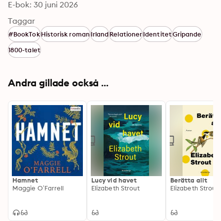
E-bok: 30 juni 2026
Taggar
#BookTok
Historisk roman
Irland
Relationer
Identitet
Gripande
1800-talet
Andra gillade också ...
Hamnet
Lucy vid havet
Berätta allt
Maggie O’Farrell
Elizabeth Strout
Elizabeth Strout