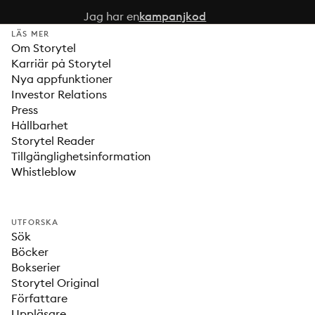
Jag har en
kampanjkod
LÄS MER
Om Storytel
Karriär på Storytel
Nya appfunktioner
Investor Relations
Press
Hållbarhet
Storytel Reader
Tillgänglighetsinformation
Whistleblow
UTFORSKA
Sök
Böcker
Bokserier
Storytel Original
Författare
Uppläsare