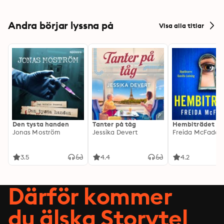
Andra börjar lyssna på
Visa alla titlar
Den tysta handen
Tanter på tåg
Hembiträdet
Jonas Moström
Jessika Devert
Freida McFadde
3.5
4.4
4.2
Därför kommer
du älska Storytel