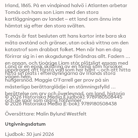
Irland, 1865. På en vindpinad halvö i Atlanten arbetar 
Tomás och hans son Liam med den stora 
kartläggningen av landet – ett land som ännu inte 
hämtat sig efter den stora svälten. 
Tomás är fast besluten att hans kartor inte bara ska 
mäta avstånd och gränser, utan också vittna om den 
katastrof som drabbat folket. Men när han en dag 
förirrar sig in i en skogsdunge förändras allt. Fadern blir 
en annan, och tioårige Liam står plötsligt ensam med 
Land är en episk skildring av en familj som försöker 
uppdraget att förstå vad som har hänt – och att hitta 
hitta sin plats i efterdyningarna av Irlands stora 
vägen hem. 
hungersnöd. Maggie O’Farrell ger prov på sin 
mästerliga berättarglädje i en stämningsfylld 
berättelse om arv och överlevnad, om land, historia 
© 2026 Historiska Media (Ljudbok): 9789180508445
och de spår som aldrig försvinner.
© 2026 Historiska Media (E-bok): 9789180508438
Översättare: Malin Bylund Westfelt
Utgivningsdatum
Ljudbok: 30 juni 2026